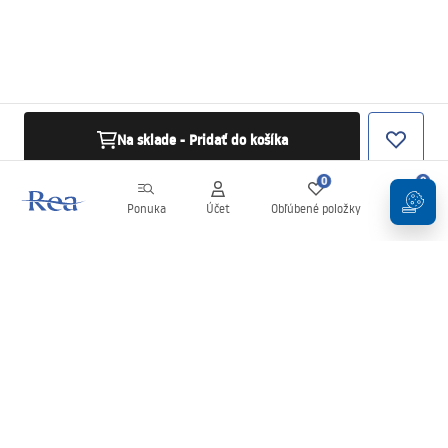
Na sklade - Pridať do košíka
0
0
Ponuka
Účet
Obľúbené položky
Košík
Newsletter
Buďte v obraze s novinkami a akciami!