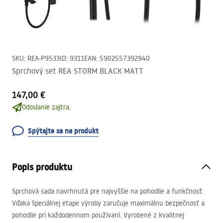
SKU
:
REA-P9533
ID
:
9311
EAN
:
5902557392940
Sprchový set REA STORM BLACK MATT
147,00 €
Odoslanie zajtra.
Spýtajte sa na produkt
Popis produktu
Sprchová sada navrhnutá pre najvyššie na pohodlie a funkčnosť.
Vďaka špeciálnej etape výroby zaručuje maximálnu bezpečnosť a
pohodlie pri každodennom používaní. Vyrobené z kvalitnej