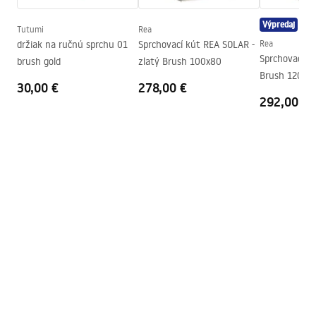
Regulácia tlaku
Áno
Výpredaj
Systém Anti-Calc
Áno
Tutumi
Rea
Návod na montáž
držiak na ručnú sprchu 01
Sprchovací kút REA SOLAR -
Rea
Technológia povrchovej úpravy
Electroplating
shower_set.pdf
Sprchovací k
brush gold
zlatý Brush 100x80
Záruka
24 mesiacov
Brush 120x9
30,00 €
278,00 €
292,00 €