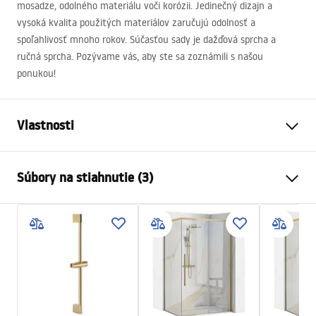
mosadze, odolného materiálu voči korózii. Jedinečný dizajn a
vysoká kvalita použitých materiálov zaručujú odolnosť a
spoľahlivosť mnoho rokov. Súčasťou sady je dažďová sprcha a
ručná sprcha. Pozývame vás, aby ste sa zoznámili s našou
ponukou!
Vlastnosti
Farba
Čierna
Súbory na stiahnutie (3)
Materiál
Mosadz, ABS
Typ batérie
Páková
Bezpečnostné informácie
Spôsob montáže
Povrch
Safety_Information_Shower_set.pdf
Nastavenie výšky
Áno
Max. výška
1350
mm
Záručné podmienky
Výtok do vane
Áno, otočná
Warranty_Terms_and_Conditions_Faucets_-_5.pdf