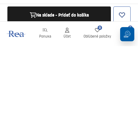
Na sklade - Pridať do košíka
0
0
Ponuka
Účet
Obľúbené položky
Košík
Newsletter
Buďte v obraze s novinkami a akciami!
Zaregistrujte sa
Zadaním a potvrdením svojich údajov súhlasíte s odberom
newslettera podľa podmienok uvedených v
Obchodných