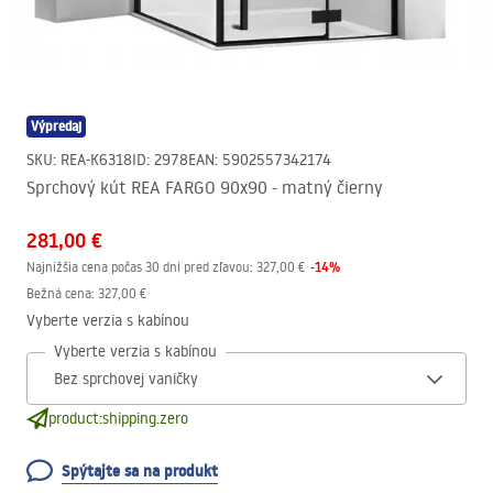
Výpredaj
SKU
:
REA-K6318
ID
:
2978
EAN
:
5902557342174
Sprchový kút REA FARGO 90x90 - matný čierny
281,00 €
-
14
%
Najnižšia cena počas 30 dní pred zľavou:
327,00 €
Bežná cena
:
327,00 €
Vyberte verzia s kabínou
Vyberte verzia s kabínou
product:shipping.zero
Spýtajte sa na produkt