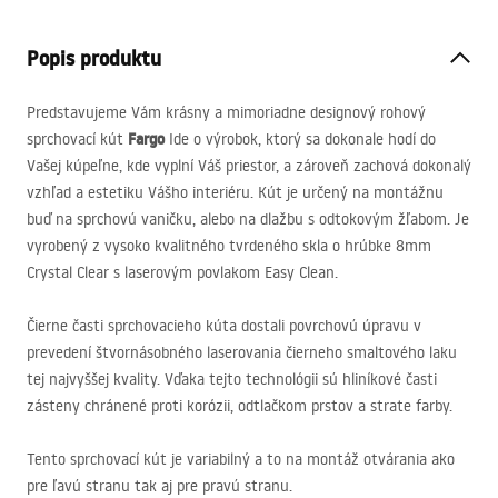
Popis produktu
Predstavujeme Vám krásny a mimoriadne designový rohový
Fargo
sprchovací kút
Ide o výrobok, ktorý sa dokonale hodí do
Vašej kúpeľne, kde vyplní Váš priestor, a zároveň zachová dokonalý
vzhľad a estetiku Vášho interiéru. Kút je určený na montážnu
buď na sprchovú vaničku, alebo na dlažbu s odtokovým žľabom. Je
vyrobený z vysoko kvalitného tvrdeného skla o hrúbke 8mm
Crystal Clear s laserovým povlakom Easy Clean.
Čierne časti sprchovacieho kúta dostali povrchovú úpravu v
prevedení štvornásobného laserovania čierneho smaltového laku
tej najvyššej kvality. Vďaka tejto technológii sú hliníkové časti
zásteny chránené proti korózii, odtlačkom prstov a strate farby.
Tento sprchovací kút je variabilný a to na montáž otvárania ako
pre ľavú stranu tak aj pre pravú stranu.