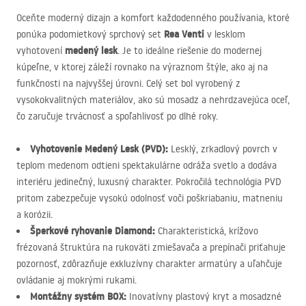
Oceňte moderný dizajn a komfort každodenného používania, ktoré
Rea Venti
ponúka podomietkový sprchový set
v lesklom
medený lesk
vyhotovení
. Je to ideálne riešenie do modernej
kúpeľne, v ktorej záleží rovnako na výraznom štýle, ako aj na
funkčnosti na najvyššej úrovni. Celý set bol vyrobený z
vysokokvalitných materiálov, ako sú mosadz a nehrdzavejúca oceľ,
čo zaručuje trvácnosť a spoľahlivosť po dlhé roky.
Vyhotovenie Medený Lesk (
PVD
):
Lesklý, zrkadlový povrch v
teplom medenom odtieni spektakulárne odráža svetlo a dodáva
interiéru jedinečný, luxusný charakter. Pokročilá technológia
PVD
pritom zabezpečuje vysokú odolnosť voči poškriabaniu, matneniu
a korózii.
Šperkové ryhovanie Diamond:
Charakteristická, krížovo
frézovaná štruktúra na rukoväti zmiešavača a prepínači priťahuje
pozornosť, zdôrazňuje exkluzívny charakter armatúry a uľahčuje
ovládanie aj mokrými rukami.
Montážny systém
BOX
:
Inovatívny plastový kryt a mosadzné