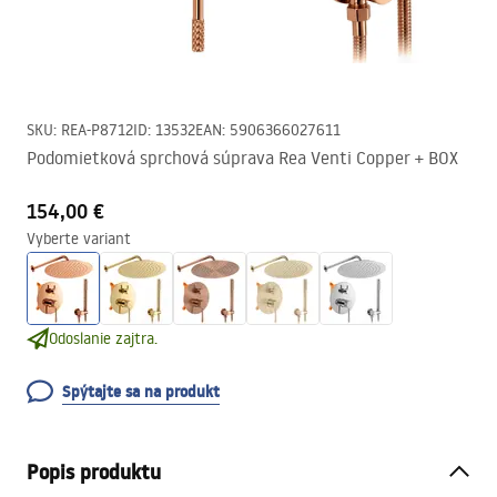
SKU
:
REA-P8712
ID
:
13532
EAN
:
5906366027611
Podomietková sprchová súprava Rea Venti Copper + BOX
154,00 €
Vyberte variant
Odoslanie zajtra.
Spýtajte sa na produkt
Popis produktu