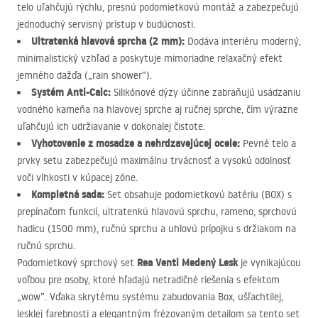
telo uľahčujú rýchlu, presnú podomietkovú montáž a zabezpečujú
jednoduchý servisný prístup v budúcnosti.
Ultratenká hlavová sprcha (2 mm):
Dodáva interiéru moderný,
minimalistický vzhľad a poskytuje mimoriadne relaxačný efekt
jemného dažďa („rain shower”).
Systém Anti-Calc:
Silikónové dýzy účinne zabraňujú usádzaniu
vodného kameňa na hlavovej sprche aj ručnej sprche, čím výrazne
uľahčujú ich udržiavanie v dokonalej čistote.
Vyhotovenie z mosadze a nehrdzavejúcej ocele:
Pevné telo a
prvky setu zabezpečujú maximálnu trvácnosť a vysokú odolnosť
voči vlhkosti v kúpacej zóne.
Kompletná sada:
Set obsahuje podomietkovú batériu (
BOX
) s
prepínačom funkcií, ultratenkú hlavovú sprchu, rameno, sprchovú
hadicu (1500 mm), ručnú sprchu a uhlovú prípojku s držiakom na
ručnú sprchu.
Rea Venti Medený Lesk
Podomietkový sprchový set
je vynikajúcou
voľbou pre osoby, ktoré hľadajú netradičné riešenia s efektom
„wow”. Vďaka skrytému systému zabudovania Box, ušľachtilej,
lesklej farebnosti a elegantným frézovaným detailom sa tento set