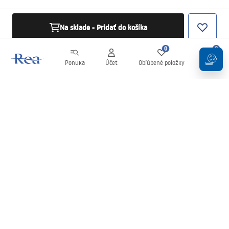
Na sklade - Pridať do košíka
0
0
Ponuka
Účet
Obľúbené položky
Košík
Newsletter
Buďte v obraze s novinkami a akciami!
Zaregistrujte sa
Zadaním a potvrdením svojich údajov súhlasíte s odberom
newslettera podľa podmienok uvedených v
Obchodných