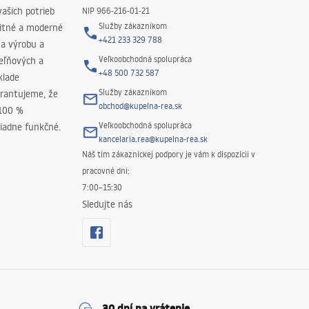
ašich potrieb
NIP 966-216-01-21
Služby zákazníkom
litné a moderné
+421 233 329 788
na výrobu a
Veľkoobchodná spolupráca
peľňových a
+48 500 732 587
klade
Služby zákazníkom
rantujeme, že
obchod@kupelna-rea.sk
 100 %
Veľkoobchodná spolupráca
iadne funkčné.
kancelaria.rea@kupelna-rea.sk
Náš tím zákazníckej podpory je vám k dispozícii v
pracovné dni:
7:00–15:30
Sledujte nás
30 dní na vrátenie