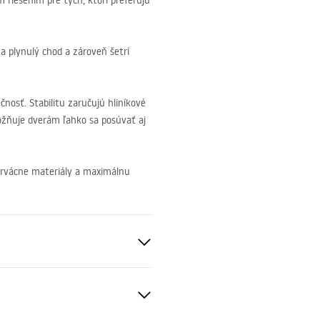
 riešením pre tých, ktorí preferujú
 a plynulý chod a zároveň šetrí
nosť. Stabilitu zaručujú hliníkové
možňuje dverám ľahko sa posúvať aj
, trvácne materiály a maximálnu