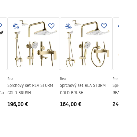
Rea
Rea
Rea
Sprchový set REA STORM
Sprchový set REA STORM
Sprchový set
 Gun
GOLD BRUSH
GOLD BRUSH
REA LUNGO C
196,00 €
164,00 €
248,00 €