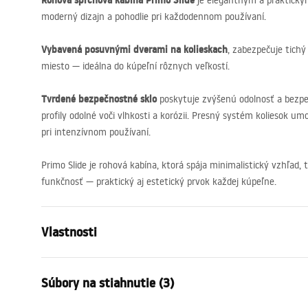
Rohová sprchová kabína Primo Slide
je elegantným a praktickým
moderný dizajn a pohodlie pri každodennom používaní.
Vybavená posuvnými dverami na kolieskach
, zabezpečuje tichý
miesto — ideálna do kúpeľní rôznych veľkostí.
Tvrdené bezpečnostné sklo
poskytuje zvýšenú odolnosť a bezpeč
profily odolné voči vlhkosti a korózii. Presný systém koliesok u
pri intenzívnom používaní.
Primo Slide je rohová kabína, ktorá spája minimalistický vzhľad
funkčnosť — praktický aj estetický prvok každej kúpeľne.
Vlastnosti
Veľkosť (dvere x stena)
100x70
Súbory na stiahnutie (3)
Farba
Chróm