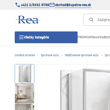
+421 2/3332 9788
obchod@kupelna-rea.sk
PREMIUM
Novinky
Best
Všetky kategórie
Úvodná stránka
Sprchové kúty
Obdĺžnikové sprchové kúty
Spr
Sprchové kúty
Sprchové dvere
Sprchové vaničky
Sprchové žľaby