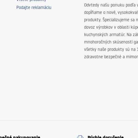
Odvtedy našu ponuku podľa v
Podajte reklamáciu
dopĺňame o nové, vysokokva
produkty. Špecializujeme sa 
dovoz výrobkov v oblasti kú
kuchynských armatúr. Na zá
mnohoročných skúseností ga
všetky naše produkty sú na
zdravotne bezpečné a mimor
pečné nakupovanie
Rýchle doručenie