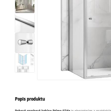
Sanitárna keramika
Umývadlá
Vaňa so zástenou
Batérie
Sprchy
Kuchyňa
Kúpeľňové doplnky a nábytok
Popis produktu