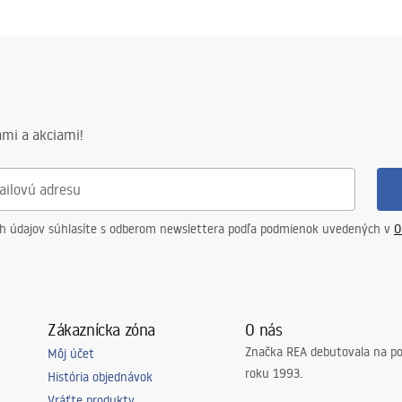
mi a akciami!
ch údajov súhlasíte s odberom newslettera podľa podmienok uvedených v
O
Zákaznícka zóna
O nás
Značka REA debutovala na p
Môj účet
roku 1993.
História objednávok
Vráťte produkty