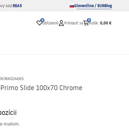
REA5
Slovenčina / EUR
Blog
ový kód:
0
0
0,00 €
Obľúbené
Prihlásiť sa
Košík
:
06366024665
 Primo Slide 100x70 Chrome
ozícii
 e-mailom.