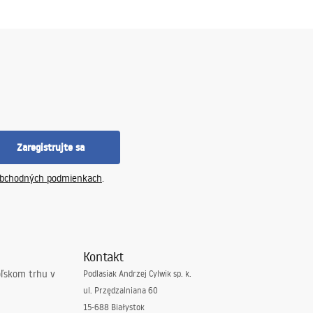
Zaregistrujte sa
bchodných podmienkach
.
Kontakt
oľskom trhu v
Podlasiak Andrzej Cylwik sp. k.
ul. Przędzalniana 60
15-688 Białystok