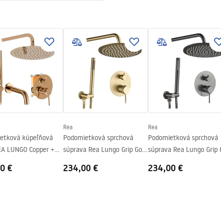
nt 4mm
d na montáž
 Primo Slide.pdf
 bazéne resp
pravá
v
Rea
Rea
etková kúpeľňová
Podomietková sprchová
Podomietková sprchová
EA LUNGO Copper +
súprava Rea Lungo Grip Gold
súprava Rea Lungo Grip
Brush + BOX
Grey + BOX
0 €
234,00 €
234,00 €