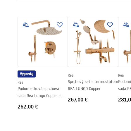
Typ kabíny
Roh
Warunki bezpieczeństwa
Farba skla
Transpare
Návo
WARUNKI BEZPIECZENSTWA
Kabina
Spôsob otvárania
Posuvné
KABINY DRZWI PARAWANY.pdf
Séria
Primo
zhromaždenie
Na detskom
Technický výkres
Výška
1900
mm
PRIMO SLIDE WITH SIDE PANEL.pdf
Smer kabíny
Ľavá alebo 
Záruka
24 mesiaco
Výpredaj
Rea
Rea
Poťah Easy Clean
Nie
Sprchový set s termostatom
Podomi
Rea
Podomietková sprchová
REA LUNGO Copper
sada R
sada Rea Lungo Copper +
BOX
267,00 €
281,0
BOX
262,00 €