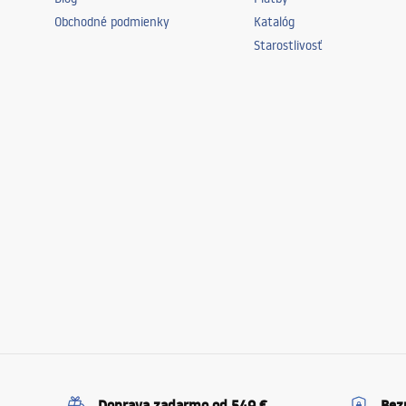
Obchodné podmienky
Katalóg
Starostlivosť
Doprava zadarmo od 549 €
Bez