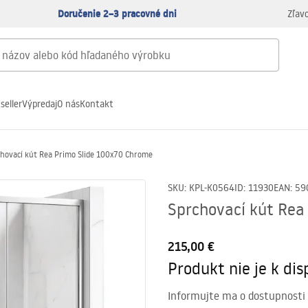
Doručenie 2–3 pracovné dni
Zľav
seller
Výpredaj
O nás
Kontakt
chovací kút Rea Primo Slide 100x70 Chrome
SKU
:
KPL-K0564
ID
:
11930
EAN
:
59
Sprchovací kút Rea
215,00 €
Produkt nie je k disp
Informujte ma o dostupnosti