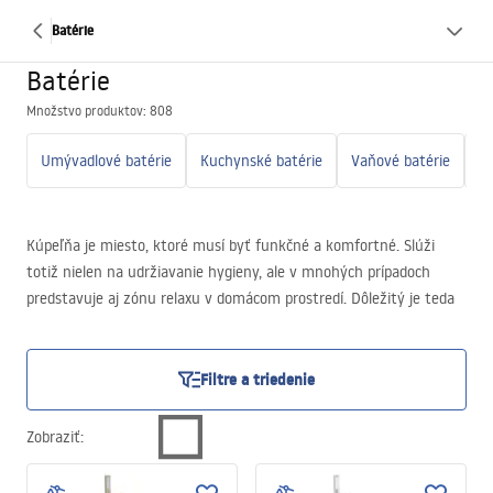
Batérie
Batérie
Množstvo produktov: 808
Umývadlové batérie
Kuchynské batérie
Vaňové batérie
Kú
Kúpeľňa je miesto, ktoré musí byť funkčné a komfortné. Slúži
totiž nielen na udržiavanie hygieny, ale v mnohých prípadoch
predstavuje aj zónu relaxu v domácom prostredí. Dôležitý je teda
nielen výber sanitárneho zariadenia a doplnkov, ale aj správne
prispôsobenie kúpeľňových batérií. Batérie ovplyvňujú nielen
užívateľské pohodlie, ale zohrávajú aj veľmi dôležitú úlohu pri
Filtre a triedenie
doplnení estetiky interiéru.
Zobraziť
: