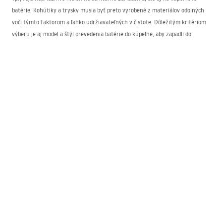
batérie. Kohútiky a trysky musia byť preto vyrobené z materiálov odolných
voči týmto faktorom a ľahko udržiavateľných v čistote. Dôležitým kritériom
výberu je aj model a štýl prevedenia batérie do kúpeľne, aby zapadli do
charakteru zariadenia interiéru. V ponuke nášho internetového obchodu
nájdete kúpeľňové batérie rôzneho typu:
v klasickej verzii s otočnými kohútikmi,
moderné s keramickou hlavicou,
sady sprchových batérií,
batérie k umývadlám v rôznych výškach a veľkostiach,
sprchové trysky a dažďové hlavice,
batérie k vani,
batérie k bidetom.
Jednotlivé modely sú dostupné v rôznych farebných prevedeniach. Máme
strieborné kúpeľňové batérie, ale aj čierne, zlaté či v odtieni ružového zlata.
Popri klasických a moderných modeloch kúpeľňových batérií sú zaujímavou
voľbou produkty v retro štýle s jedinečným vzhľadom a detailmi prevedenia.
Kúpeľňové batérie – internetový obchod