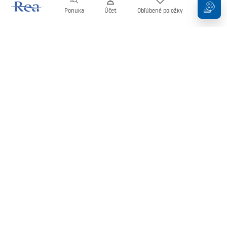
Ponuka
Účet
Obľúbené položky
Košík
Newsletter
Buďte v obraze s novinkami a akciami!
Zaregistrujte sa
Zadaním a potvrdením svojich údajov súhlasíte s odberom
newslettera podľa podmienok uvedených v
Obchodných
podmienkach
.