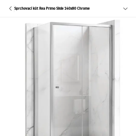
Sprchovací kút Rea Primo Slide 140x80 Chrome