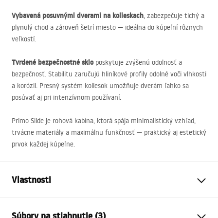
Vybavená posuvnými dverami na kolieskach
, zabezpečuje tichý a
plynulý chod a zároveň šetrí miesto — ideálna do kúpeľní rôznych
veľkostí.
Tvrdené bezpečnostné sklo
poskytuje zvýšenú odolnosť a
bezpečnosť. Stabilitu zaručujú hliníkové profily odolné voči vlhkosti
a korózii. Presný systém koliesok umožňuje dverám ľahko sa
posúvať aj pri intenzívnom používaní.
Primo Slide je rohová kabína, ktorá spája minimalistický vzhľad,
trvácne materiály a maximálnu funkčnosť — praktický aj estetický
prvok každej kúpeľne.
Vlastnosti
Veľkosť (dvere x stena)
140 x 80
Súbory na stiahnutie (3)