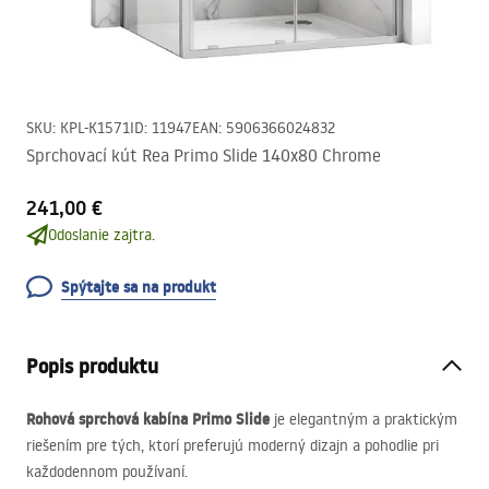
SKU
:
KPL-K1571
ID
:
11947
EAN
:
5906366024832
Sprchovací kút Rea Primo Slide 140x80 Chrome
241,00 €
Odoslanie zajtra.
Spýtajte sa na produkt
Popis produktu
Rohová sprchová kabína Primo Slide
je elegantným a praktickým
riešením pre tých, ktorí preferujú moderný dizajn a pohodlie pri
každodennom používaní.