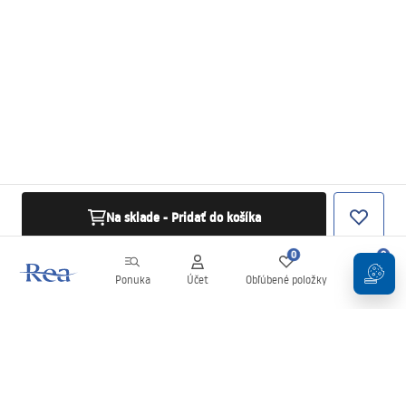
Na sklade - Pridať do košíka
0
0
Ponuka
Účet
Obľúbené položky
Košík
Newsletter
Buďte v obraze s novinkami a akciami!