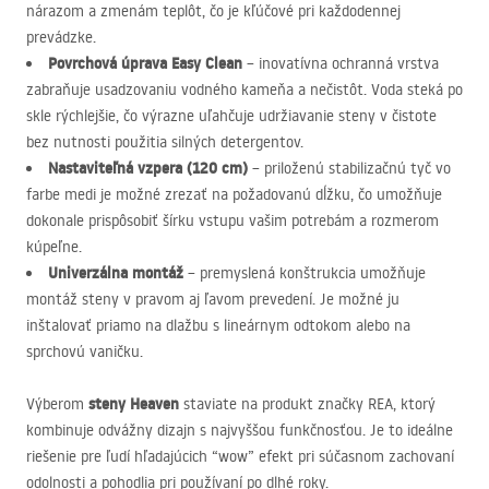
nárazom a zmenám teplôt, čo je kľúčové pri každodennej
prevádzke.
Povrchová úprava Easy Clean
– inovatívna ochranná vrstva
zabraňuje usadzovaniu vodného kameňa a nečistôt. Voda steká po
skle rýchlejšie, čo výrazne uľahčuje udržiavanie steny v čistote
bez nutnosti použitia silných detergentov.
Nastaviteľná vzpera (120 cm)
– priloženú stabilizačnú tyč vo
farbe medi je možné zrezať na požadovanú dĺžku, čo umožňuje
dokonale prispôsobiť šírku vstupu vašim potrebám a rozmerom
kúpeľne.
Univerzálna montáž
– premyslená konštrukcia umožňuje
montáž steny v pravom aj ľavom prevedení. Je možné ju
inštalovať priamo na dlažbu s lineárnym odtokom alebo na
sprchovú vaničku.
steny Heaven
Výberom
staviate na produkt značky
REA
, ktorý
kombinuje odvážny dizajn s najvyššou funkčnosťou. Je to ideálne
riešenie pre ľudí hľadajúcich “wow” efekt pri súčasnom zachovaní
odolnosti a pohodlia pri používaní po dlhé roky.