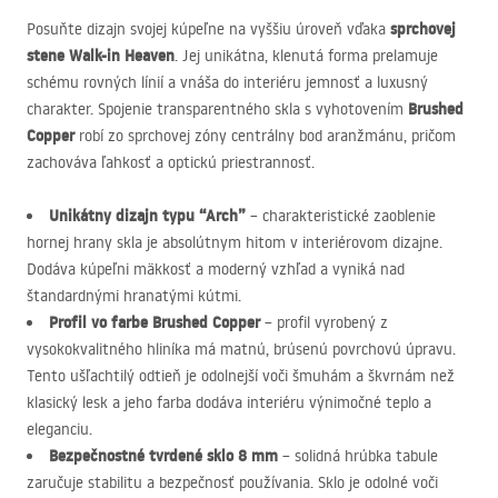
sprchovej
Posuňte dizajn svojej kúpeľne na vyššiu úroveň vďaka
stene Walk-in Heaven
. Jej unikátna, klenutá forma prelamuje
schému rovných línií a vnáša do interiéru jemnosť a luxusný
Brushed
charakter. Spojenie transparentného skla s vyhotovením
Copper
robí zo sprchovej zóny centrálny bod aranžmánu, pričom
zachováva ľahkosť a optickú priestrannosť.
Unikátny dizajn typu “Arch”
– charakteristické zaoblenie
hornej hrany skla je absolútnym hitom v interiérovom dizajne.
Dodáva kúpeľni mäkkosť a moderný vzhľad a vyniká nad
štandardnými hranatými kútmi.
Profil vo farbe Brushed Copper
– profil vyrobený z
vysokokvalitného hliníka má matnú, brúsenú povrchovú úpravu.
Tento ušľachtilý odtieň je odolnejší voči šmuhám a škvrnám než
klasický lesk a jeho farba dodáva interiéru výnimočné teplo a
eleganciu.
Bezpečnostné tvrdené sklo 8 mm
– solidná hrúbka tabule
zaručuje stabilitu a bezpečnosť používania. Sklo je odolné voči