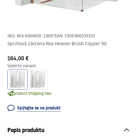
SKU
:
REA-K6686
ID
:
13687
EAN
:
5906366033193
Sprchová zástena Rea Heaven Brush Copper 90
164,00 €
Vyberte variant
product:shipping.two
Spýtajte sa na produkt
Popis produktu