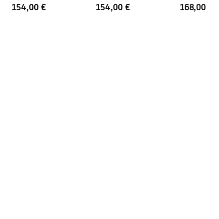
BOX
BOX
Copper + BOX
154,00 €
154,00 €
168,00 €
Instrukcja montażu
Instrukcja_monta__u___cianki_Heaven.pdf