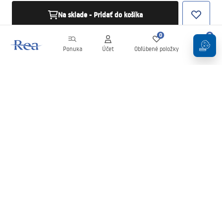
Na sklade - Pridať do košíka
0
0
Ponuka
Účet
Obľúbené položky
Košík
Newsletter
Buďte v obraze s novinkami a akciami!
Zaregistrujte sa
Zadaním a potvrdením svojich údajov súhlasíte s odberom
newslettera podľa podmienok uvedených v
Obchodných
podmienkach
.