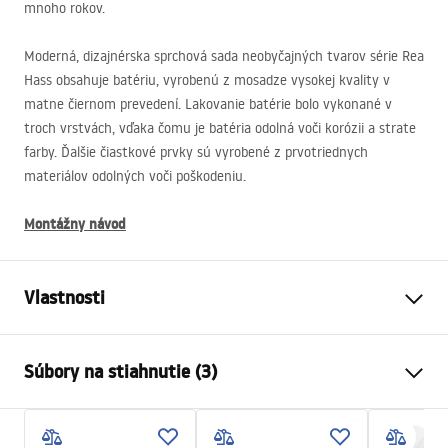
mnoho rokov.
Moderná, dizajnérska sprchová sada neobyčajných tvarov série Rea
Hass obsahuje batériu, vyrobenú z mosadze vysokej kvality v
matne čiernom prevedení. Lakovanie batérie bolo vykonané v
troch vrstvách, vďaka čomu je batéria odolná voči korózii a strate
farby. Ďalšie čiastkové prvky sú vyrobené z prvotriednych
materiálov odolných voči poškodeniu.
Montážny návod
Vlastnosti
Farba
Čierna
Súbory na stiahnutie (3)
Materiál
ABS
Typ batérie
Páková
Bezpečnostné informácie
Spôsob montáže
Povrch