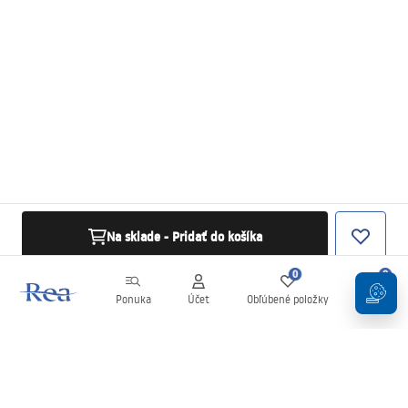
Na sklade - Pridať do košíka
0
0
Ponuka
Účet
Obľúbené položky
Košík
Newsletter
Buďte v obraze s novinkami a akciami!