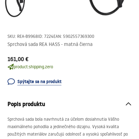
SKU
:
REA-B9968
ID
:
7224
EAN
:
5902557369300
Sprchová sada REA HASS - matná čierna
161,00 €
product:shipping.zero
Spýtajte sa na produkt
Popis produktu
Sprchová sada bola navrhnutá za účelom dosiahnutia Vášho
maximálneho pohodlia a jedinečného dizajnu. Vysoká kvalita
použitých materiálov zaručujú odolnosť a vysokú spoľahlivosť po