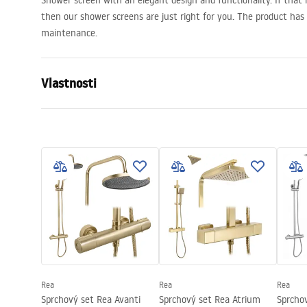
Shower screen with an elegant design and functionality. If that
then our shower screens are just right for you. The product has 
maintenance.
Vlastnosti
Veľkosť (dvere x stena)
100
Farba
Zlato
Typ kabíny
Vstúpiť
Farba skla
Transpare
Spôsob otvárania
Posuvné
Séria
Cortis
Výška
1995
mm
Smer kabíny
Univerzálny
Rea
Rea
Rea
Záruka
24 mesiaco
Sprchový set Rea Avanti
Sprchový set Rea Atrium
Sprcho