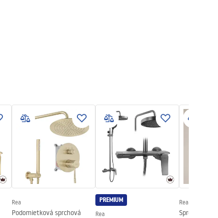
PREMIUM
Rea
Rea
Podomietková sprchová
Sprchová sad
Rea