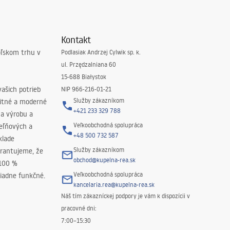
Kontakt
oľskom trhu v
Podlasiak Andrzej Cylwik sp. k.
ul. Przędzalniana 60
15-688 Białystok
ašich potrieb
NIP 966-216-01-21
Služby zákazníkom
litné a moderné
+421 233 329 788
na výrobu a
Veľkoobchodná spolupráca
peľňových a
+48 500 732 587
klade
Služby zákazníkom
rantujeme, že
obchod@kupelna-rea.sk
 100 %
Veľkoobchodná spolupráca
iadne funkčné.
kancelaria.rea@kupelna-rea.sk
Náš tím zákazníckej podpory je vám k dispozícii v
pracovné dni:
7:00–15:30