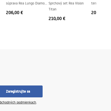
súprava Rea Lungo Diamond
Sprchový set Rea Vision
termostatom
Brush Gold + BOX
Titan
Brush Gold
206,00 €
208,00 €
210,00 €
Zaregistrujte sa
bchodných podmienkach
.