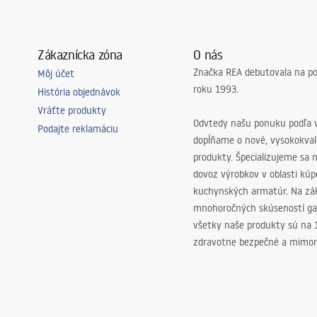
Zákaznícka zóna
O nás
Značka REA debutovala na p
Môj účet
roku 1993.
História objednávok
Vráťte produkty
Odvtedy našu ponuku podľa v
Podajte reklamáciu
dopĺňame o nové, vysokokva
produkty. Špecializujeme sa 
dovoz výrobkov v oblasti kú
kuchynských armatúr. Na zá
mnohoročných skúseností ga
všetky naše produkty sú na
zdravotne bezpečné a mimor