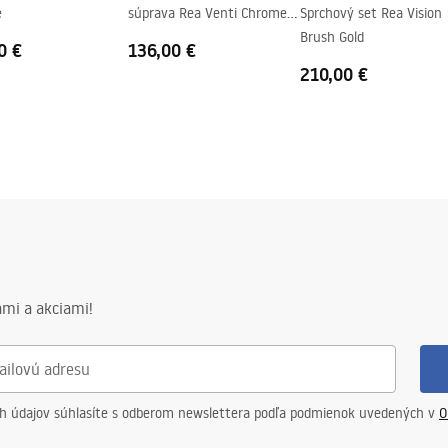
e
súprava Rea Venti Chrome +
Sprchový set Rea Vision
BOX
Brush Gold
0 €
136,00 €
210,00 €
mi a akciami!
ch údajov súhlasíte s odberom newslettera podľa podmienok uvedených v
O