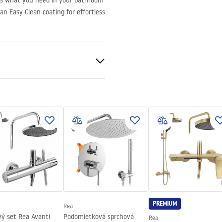
 is what you need in your bathroom
an Easy Clean coating for effortless
nt 6mm
PREMIUM
Rea
v
vý set Rea Avanti
Podomietková sprchová
Rea