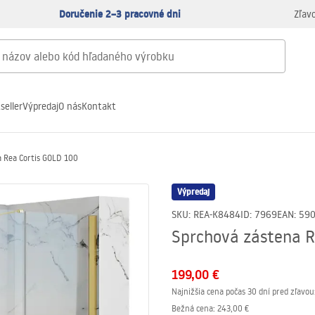
Doručenie 2–3 pracovné dni
Zľav
seller
Výpredaj
O nás
Kontakt
 Rea Cortis GOLD 100
Výpredaj
SKU
:
REA-K8484
ID
:
7969
EAN
:
59
Sprchová zástena R
199,00 €
Najnižšia cena počas 30 dní pred zľavou
Bežná cena
:
243,00 €