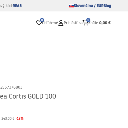
REA5
Slovenčina / EUR
Blog
ový kód:
0
0
0,00 €
Obľúbené
Prihlásiť sa
Košík
:
02557376803
ea Cortis GOLD 100
-
18
%
:
243,00 €