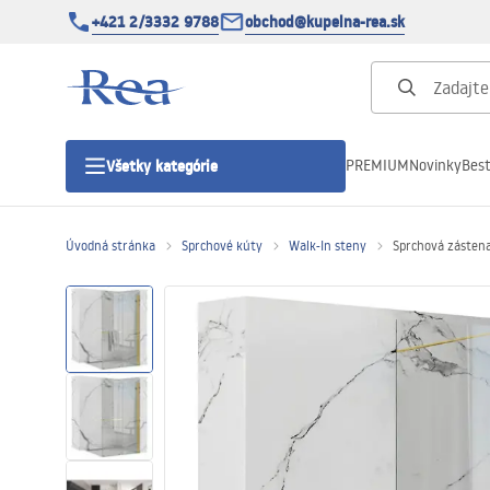
+421 2/3332 9788
obchod@kupelna-rea.sk
PREMIUM
Novinky
Best
Všetky kategórie
Úvodná stránka
Sprchové kúty
Walk-In steny
Sprchová zástena
Sprchové kúty
Sprchové dvere
Sprchové vaničky
Sprchové žľaby