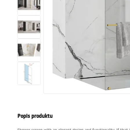
Sanitárna keramika
Umývadlá
Vaňa so zástenou
Batérie
Sprchy
Kuchyňa
Kúpeľňové doplnky a nábytok
Popis produktu