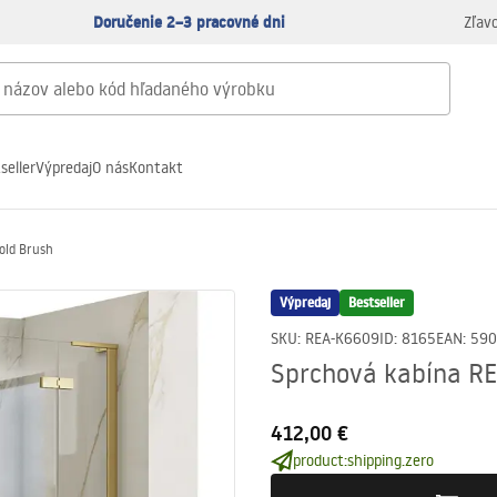
Doručenie 2–3 pracovné dni
Zľav
seller
Výpredaj
O nás
Kontakt
old Brush
Výpredaj
Bestseller
SKU
:
REA-K6609
ID
:
8165
EAN
:
590
Sprchová kabína R
412,00 €
product:shipping.zero