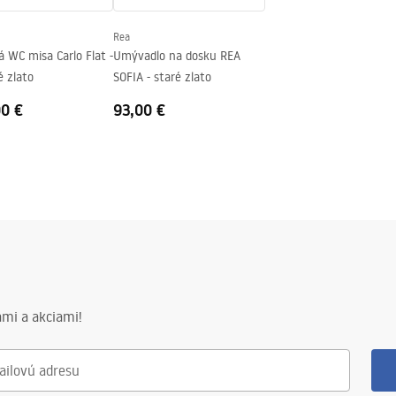
nej strane pohára
Rea
 WC misa Carlo Flat -
Umývadlo na dosku REA
é zlato
SOFIA - staré zlato
00 €
93,00 €
mi a akciami!