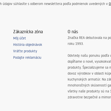
ch údajov súhlasíte s odberom newslettera podľa podmienok uvedených v
O
Zákaznícka zóna
O nás
Značka REA debutovala na p
Môj účet
roku 1993.
História objednávok
Vráťte produkty
Odvtedy našu ponuku podľa v
Podajte reklamáciu
dopĺňame o nové, vysokokva
produkty. Špecializujeme sa 
dovoz výrobkov v oblasti kú
kuchynských armatúr. Na zá
mnohoročných skúseností ga
všetky naše produkty sú na
zdravotne bezpečné a mimor