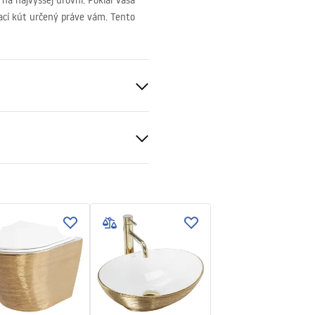
na najvyššej úrovni. Pokiaľ vaša
ací kút určený práve vám. Tento
to
ukcja montażu
nt 6mm
kcja_Hugo_double_PL.pdf
oboch strán
 bazéne resp
v