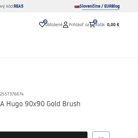
REA5
Slovenčina / EUR
Blog
ový kód:
0
0
0,00 €
Obľúbené
Prihlásiť sa
Košík
:
2557376674
EA Hugo 90x90 Gold Brush