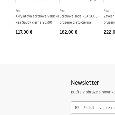
Poťah Easy Clean
Áno, na jed
Rea
Rea
Rea
Akrylátová sprchová vanička
Sprchová sada REA SOUL -
Závesná
Rea Savoy čierna 90x90
brúsené zlato-čierna
brúsen
117,00 €
182,00 €
222,
Newsletter
Buďte v obraze s novinka