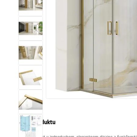
Sanitárna keramika
Umývadlá
Vaňa so zástenou
Batérie
Sprchy
Kuchyňa
Kúpeľňové doplnky a nábytok
Popis produktu