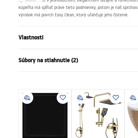
Sprchovací kút v jednoduchom, elegantnom dizajne a funkčnosti 
kúpeľňa má spĺňať práve tieto podmienky, potom je náš sprchov
výrobok má povrch Easy Clean, ktorý uľahčuje jeho čistenie.
Vlastnosti
Veľkosť (dvere x dvere)
90x90
Súbory na stiahnutie (2)
Farba
Brúsené zla
Typ kabíny
Roh
shower manual
Instr
Farba skla
Transpare
shower manual.pdf
Instru
Spôsob otvárania
Výklopné z 
zhromaždenie
Na detskom
Výška
2005
mm
Smer kabíny
Univerzálny
Záruka
24 mesiaco