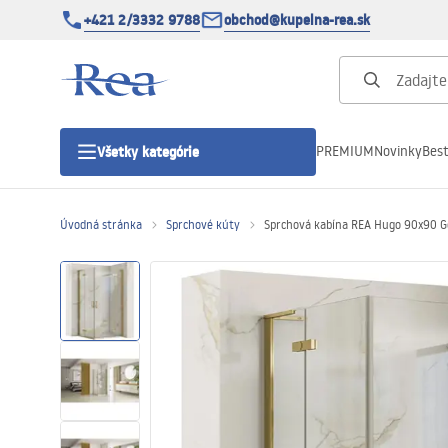
+421 2/3332 9788
obchod@kupelna-rea.sk
PREMIUM
Novinky
Best
Všetky kategórie
Úvodná stránka
Sprchové kúty
Sprchová kabína REA Hugo 90x90 G
Sprchové kúty
Sprchové dvere
Sprchové vaničky
Sprchové žľaby