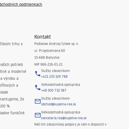
bchodných podmienkach
.
Kontakt
oľskom trhu v
Podlasiak Andrzej Cylwik sp. k.
ul. Przędzalniana 60
15-688 Białystok
ašich potrieb
NIP 966-216-01-21
Služby zákazníkom
litné a moderné
+421 233 329 788
na výrobu a
Veľkoobchodná spolupráca
peľňových a
+48 500 732 587
klade
Služby zákazníkom
rantujeme, že
obchod@kupelna-rea.sk
 100 %
Veľkoobchodná spolupráca
iadne funkčné.
kancelaria.rea@kupelna-rea.sk
Náš tím zákazníckej podpory je vám k dispozícii v