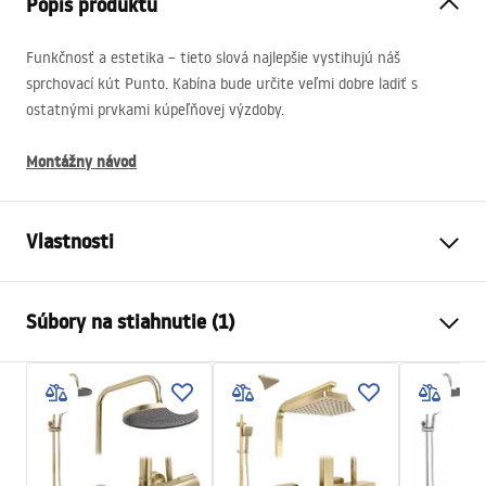
Popis produktu
Funkčnosť a estetika – tieto slová najlepšie vystihujú náš
sprchovací kút Punto. Kabína bude určite veľmi dobre ladiť s
ostatnými prvkami kúpeľňovej výzdoby.
Montážny návod
Vlastnosti
Veľkosť (dvere x stena)
80 x 100
Súbory na stiahnutie (1)
Farba
Chróm
Typ kabíny
Roh
shower manual
Farba skla
Transparent 4mm
shower manual.pdf
Spôsob otvárania
Posuvné
zhromaždenie
Na detskom bazéne resp