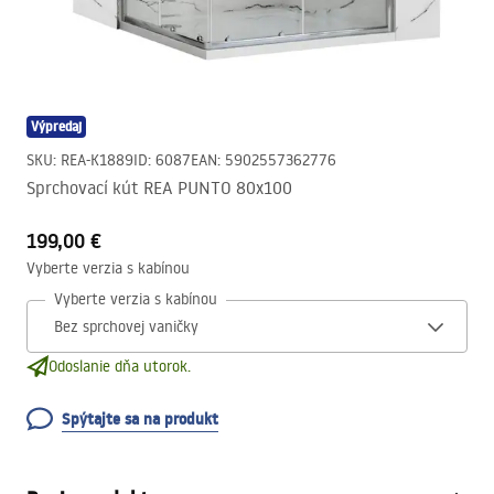
Výpredaj
SKU
:
REA-K1889
ID
:
6087
EAN
:
5902557362776
Sprchovací kút REA PUNTO 80x100
199,00 €
Vyberte verzia s kabínou
Vyberte verzia s kabínou
Odoslanie dňa utorok.
Spýtajte sa na produkt