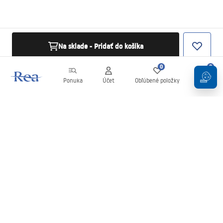
Na sklade - Pridať do košíka
0
0
Ponuka
Účet
Obľúbené položky
Košík
Newsletter
Buďte v obraze s novinkami a akciami!
Zaregistrujte sa