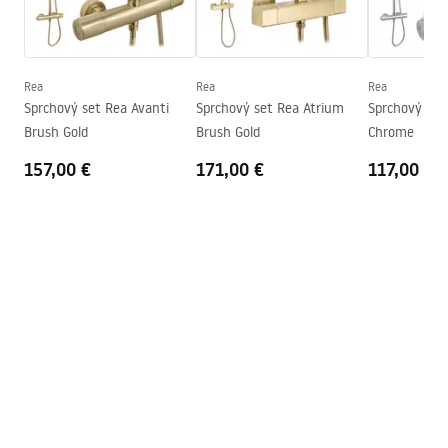
Výška
1900
mm
Smer kabíny
Univerzálny
Záruka
24 mesiacov
Rea
Rea
Rea
Sprchový set Rea Avanti
Sprchový set Rea Atrium
Sprchový set
Poťah Easy Clean
Nie
Brush Gold
Brush Gold
Chrome
157,00 €
171,00 €
117,00 €