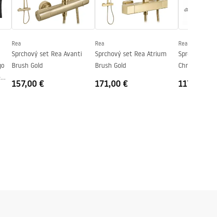
Rea
Rea
Rea
Sprchový set Rea Avanti
Sprchový set Rea Atrium
Sprchový set
go
Brush Gold
Brush Gold
Chrome
+
157,00 €
171,00 €
117,00 €