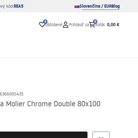
REA5
Slovenčina / EUR
Blog
ový kód:
0
0
0,00 €
Obľúbené
Prihlásiť sa
Košík
:
6366005435
a Molier Chrome Double 80x100