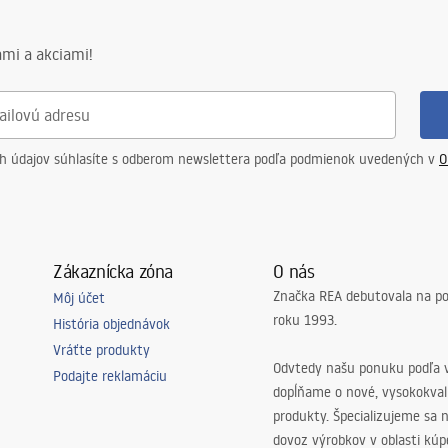
mi a akciami!
ch údajov súhlasíte s odberom newslettera podľa podmienok uvedených v
O
Zákaznícka zóna
O nás
Značka REA debutovala na p
Môj účet
roku 1993.
História objednávok
Vráťte produkty
Odvtedy našu ponuku podľa v
Podajte reklamáciu
dopĺňame o nové, vysokokva
produkty. Špecializujeme sa 
dovoz výrobkov v oblasti kú