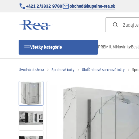
+421 2/3332 9788
obchod@kupelna-rea.sk
PREMIUM
Novinky
Best
Všetky kategórie
Úvodná stránka
Sprchové kúty
Obdĺžnikové sprchové kúty
Spr
Sprchové kúty
Sprchové dvere
Sprchové vaničky
Sprchové žľaby