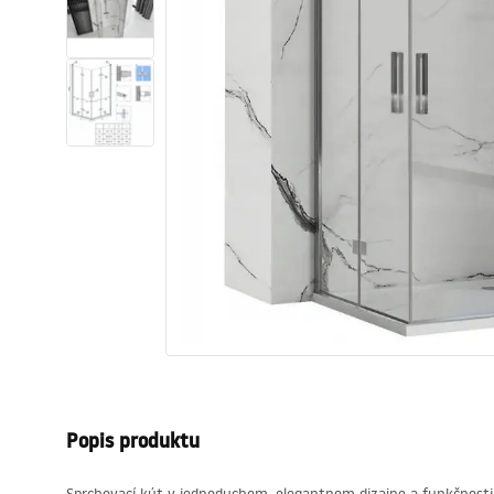
Sanitárna keramika
Umývadlá
Vaňa so zástenou
Batérie
Sprchy
Kuchyňa
Kúpeľňové doplnky a nábytok
Popis produktu