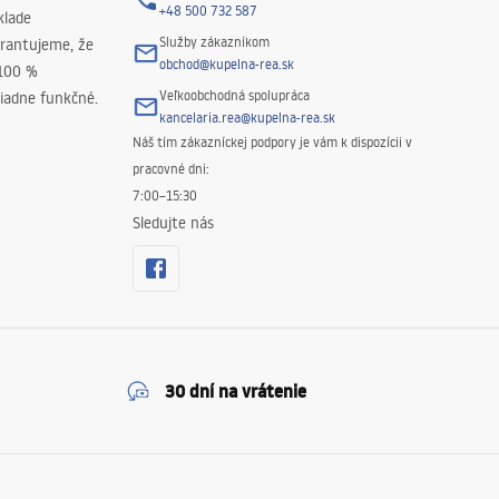
+48 500 732 587
klade
Služby zákazníkom
rantujeme, že
obchod@kupelna-rea.sk
 100 %
Veľkoobchodná spolupráca
iadne funkčné.
kancelaria.rea@kupelna-rea.sk
Náš tím zákazníckej podpory je vám k dispozícii v
pracovné dni:
7:00–15:30
Sledujte nás
30 dní na vrátenie