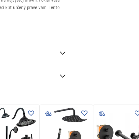
na najvyššej úrovni. Pokiaľ vaša
ací kút určený práve vám. Tento
nt 6mm
 oboch strán
 bazéne resp