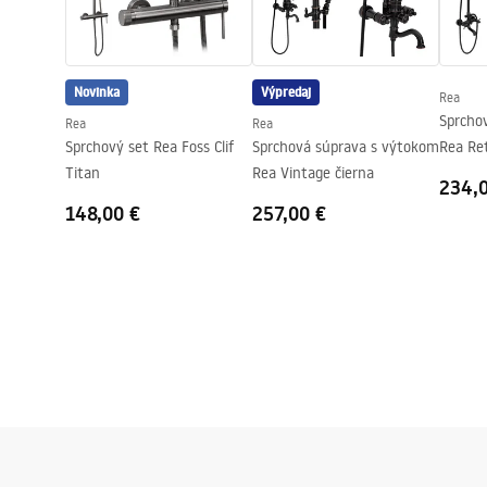
Záruka
24 mesiaco
Poťah Easy Clean
Áno, na jed
Novinka
Výpredaj
Rea
Sprcho
Rea
Rea
Sprchový set Rea Foss Clif
Sprchová súprava s výtokom
Rea Ret
Titan
Rea Vintage čierna
234,
148,00 €
257,00 €