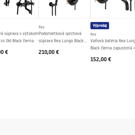
v
nej strane pohára
Výpredaj
Rea
vá súprava s výtokom
Podomietková sprchová
Rea
ro Old Black čierna
súprava Rea Lungo Black
Vaňová batéria Rea Lun
čierna + BOX
Black čierna zapustená 
00 €
210,00 €
BOX
152,00 €