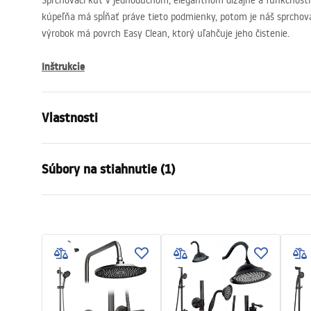
Sprchovací kút v jednoduchom, elegantnom dizajne a funkčnosti 
kúpeľňa má spĺňať práve tieto podmienky, potom je náš sprchov
výrobok má povrch Easy Clean, ktorý uľahčuje jeho čistenie.
Inštrukcie
Vlastnosti
Veľkosť (dvere x stena)
80 x 100
Súbory na stiahnutie (1)
Farba
Chróm
Typ kabíny
Roh
shower manual
Farba skla
Transpare
shower manual.pdf
Spôsob otvárania
Skladacia z
zhromaždenie
Na detskom
Výška
1900
mm
Smer kabíny
Univerzálny