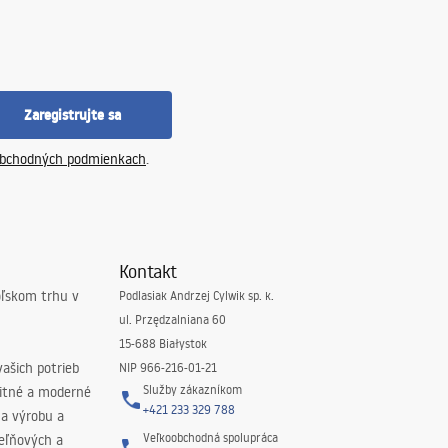
Zaregistrujte sa
bchodných podmienkach
.
Kontakt
oľskom trhu v
Podlasiak Andrzej Cylwik sp. k.
ul. Przędzalniana 60
15-688 Białystok
ašich potrieb
NIP 966-216-01-21
Služby zákazníkom
litné a moderné
+421 233 329 788
na výrobu a
Veľkoobchodná spolupráca
peľňových a