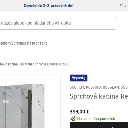
Doručenie 2–3 pracovné dni
Zľav
seller
Výpredaj
O nás
Kontakt
chová kabína Rea Molier Chrome Double 80x100
Výpredaj
SKU
:
KPL-K6370
ID
:
8966
EAN
:
590
Sprchová kabína Re
393,00 €
Odoslanie dňa pondelok.