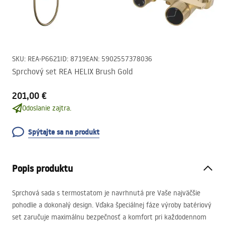
SKU
:
REA-P6621
ID
:
8719
EAN
:
5902557378036
Sprchový set REA HELIX Brush Gold
201,00 €
Odoslanie zajtra.
Spýtajte sa na produkt
Popis produktu
Sprchová sada s termostatom je navrhnutá pre Vaše najväčšie
pohodlie a dokonalý design. Vďaka špeciálnej fáze výroby batériový
set zaručuje maximálnu bezpečnosť a komfort pri každodennom