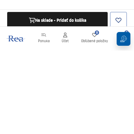
Na sklade - Pridať do košíka
0
0
Ponuka
Účet
Obľúbené položky
Košík
Newsletter
Buďte v obraze s novinkami a akciami!
Zaregistrujte sa
Zadaním a potvrdením svojich údajov súhlasíte s odberom