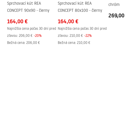
shower_set.pdf
Sprchovací kút REA
Sprchovací kút REA
chróm
Technológia povrchovej úpravy
PVD
CONCEPT 90x90 - čierny
CONCEPT 80x100 - čierny
269,00 €
Rozostup vodovodných
150
mm
164,00 €
164,00 €
prípojok
Najnižšia cena počas 30 dní pred
Najnižšia cena počas 30 dní pred
Záruka
24 mesiacov
zľavou:
206,00 €
-
20
%
zľavou:
210,00 €
-
22
%
Bežná cena
:
206,00 €
Bežná cena
:
210,00 €