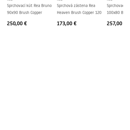
Záručné podmienky
Sprchovací kút Rea Bruno
Sprchová zástena Rea
Sprchovací k
Záruka
5 rokov
Warranty_Terms_and_Conditions_Faucets_-_5.pdf
90x90 Brush Copper
Heaven Brush Copper 120
100x80 Brus
250,00 €
173,00 €
257,00 €