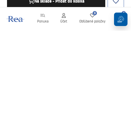
Na sklade - Pridať do košíka
0
0
Ponuka
Účet
Obľúbené položky
Košík
Newsletter
Buďte v obraze s novinkami a akciami!
Zaregistrujte sa
Zadaním a potvrdením svojich údajov súhlasíte s odberom
newslettera podľa podmienok uvedených v
Obchodných
podmienkach
.