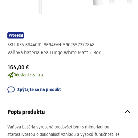
Výpredaj
SKU
:
REA-B6440
ID
:
8694
EAN
:
5902557377848
Vaňová batéria Rea Lungo White Matt + Box
164,00 €
Odoslanie zajtra.
Spýtajte sa na produkt
Popis produktu
Vaňová batéria vyrobená predovšetkým s mimoriadnou
starostlivosťou o dokonalosť vzhľadu a vysokú funkčnosť. Je