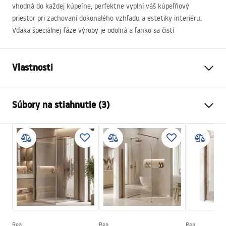
vhodná do každej kúpeľne, perfektne vyplní váš kúpeľňový
priestor pri zachovaní dokonalého vzhľadu a estetiky interiéru.
Vďaka špeciálnej fáze výroby je odolná a ľahko sa čistí
Vlastnosti
Typ batérie
vaňa
Súbory na stiahnutie (3)
Spôsob montáže
Podomietková
Farba
Biela
Návod na montáž
Typ výtoku
Pevná
Faucet.pdf
Materiál
Mosadz, ABS
Rozsah výtoku
160
mm
manual
Výška
160
mm
manual podt.pdf
Technológia povrchovej úpravy
Electroplating
Priemer pripojenia
1/2 palca
Rea
Rea
Rea