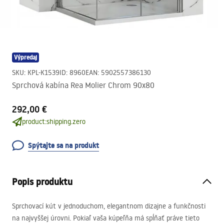
Výpredaj
SKU
:
KPL-K1539
ID
:
8960
EAN
:
5902557386130
Sprchová kabína Rea Molier Chrom 90x80
292,00 €
product:shipping.zero
Spýtajte sa na produkt
Popis produktu
Sprchovací kút v jednoduchom, elegantnom dizajne a funkčnosti
na najvyššej úrovni. Pokiaľ vaša kúpeľňa má spĺňať práve tieto