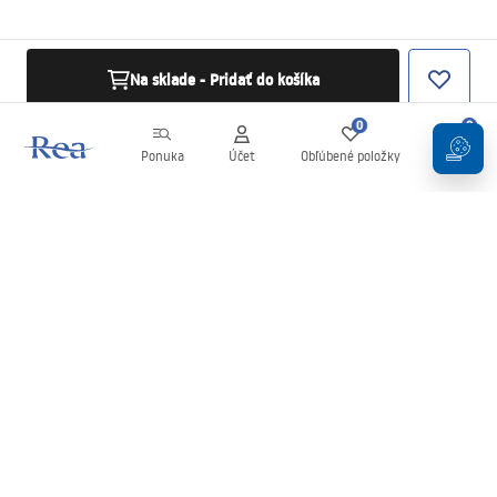
Na sklade - Pridať do košíka
0
0
Ponuka
Účet
Obľúbené položky
Košík
Newsletter
Buďte v obraze s novinkami a akciami!
Zaregistrujte sa
Zadaním a potvrdením svojich údajov súhlasíte s odberom