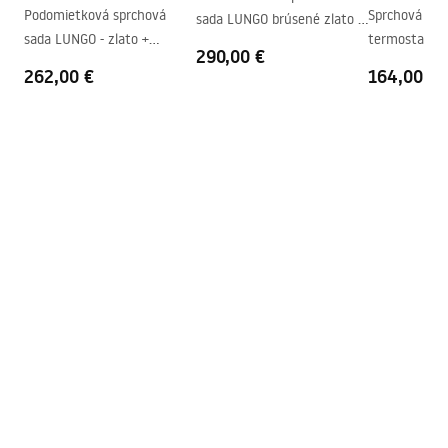
Poťah Easy Clean
Áno, na jednej strane pohára
Podomietková sprchová
Sprchová sad
sada LUNGO brúsené zlato +
sada LUNGO - zlato +
termostatom
termostat + BOX
290,00 €
termostat + BOX
matná čierna
262,00 €
164,00 €