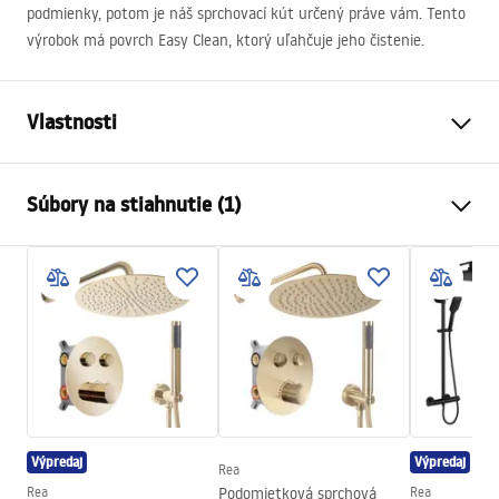
podmienky, potom je náš sprchovací kút určený práve vám. Tento
výrobok má povrch Easy Clean, ktorý uľahčuje jeho čistenie.
Vlastnosti
Veľkosť (dvere x stena)
90 x 80
Súbory na stiahnutie (1)
Farba
Chróm
Typ kabíny
Roh
shower manual
Farba skla
Transparent 6mm
shower manual.pdf
Spôsob otvárania
Skladací
zhromaždenie
Na detskom bazéne resp
Výška
1900
mm
Smer kabíny
Univerzálny
Výpredaj
Výpredaj
Záruka
24 mesiacov
Rea
Rea
Podomietková sprchová
Rea