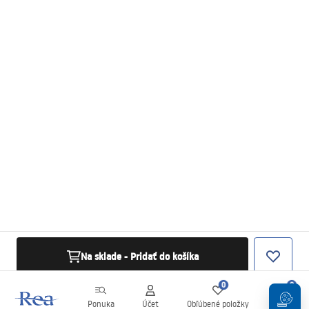
Na sklade - Pridať do košíka
0
0
Ponuka
Účet
Obľúbené položky
Košík