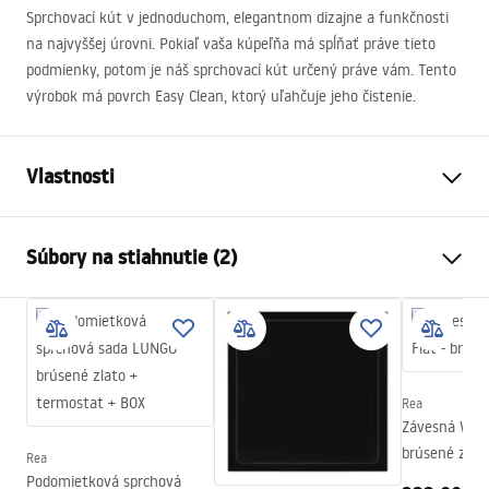
Sprchovací kút v jednoduchom, elegantnom dizajne a funkčnosti
na najvyššej úrovni. Pokiaľ vaša kúpeľňa má spĺňať práve tieto
podmienky, potom je náš sprchovací kút určený práve vám. Tento
výrobok má povrch Easy Clean, ktorý uľahčuje jeho čistenie.
Vlastnosti
Veľkosť (dvere x dvere)
100x100
Súbory na stiahnutie (2)
Farba
Brúsené zlato
Typ kabíny
Roh
shower manual
Farba skla
Transparent 6mm
shower manual.pdf
Spôsob otvárania
Výklopné z oboch strán
Rea
Séria
Hugo
Instrukcja montażu
Závesná WC mi
zhromaždenie
Na detskom bazéne resp
brúsené zlat
Instrukcja_Hugo_double_PL.pdf
Rea
Výška
2005
mm
Podomietková sprchová