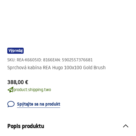
Výpredaj
SKU
:
REA-K6605
ID
:
8166
EAN
:
5902557376681
Sprchová kabína REA Hugo 100x100 Gold Brush
388,00 €
product:shipping.two
Spýtajte sa na produkt
Popis produktu