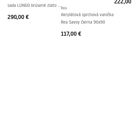
222,00 €
sada LUNGO brúsené zlato +
Smer kabíny
Univerzálny
Rea
termostat + BOX
Akrylátová sprchová vanička
290,00 €
Záruka
24 mesiacov
Rea Savoy čierna 90x90
Poťah Easy Clean
Áno, na jednej strane pohára
117,00 €