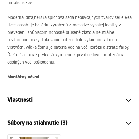
mnoho rokov.
Moderná, dizajnérska sprchová sada neobyčajných tvarov série Rea
Hass obsahuje batériu, vyrobenú z mosadze vysokej kvality v
prevedení, snúbiacom honosné brúsené zlato a neutrálne
bezfarebné prvky. Lakovanie batérie bolo vykonané v troch
vrstvách, vďaka čomu je batéria odolná voči korózii a strate farby.
Ďalšie čiastkové prvky sú vyrobené z prvotriednych materiálov
odolných voči poškodeniu.
Montážny návod
Vlastnosti
Farba
Kartáčované zlato
Súbory na stiahnutie (3)
Materiál
Mosadz, ABS
Typ batérie
Páková