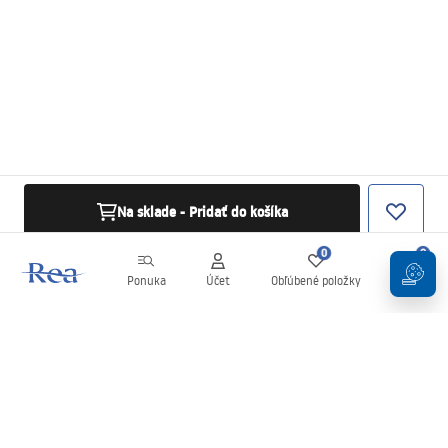
Na sklade - Pridať do košíka
0
0
Ponuka
Účet
Obľúbené položky
Košík
Newsletter
Buďte v obraze s novinkami a akciami!