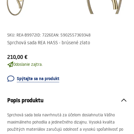
SKU
:
REA-B9972
ID
:
7226
EAN
:
5902557369348
Sprchová sada REA HASS - brúsené zlato
210,00 €
Odoslanie zajtra.
Spýtajte sa na produkt
Popis produktu
Sprchová sada bola navrhnutá za účelom dosiahnutia Vášho
maximálneho pohodlia a jedinečného dizajnu. Vysoká kvalita
použitých materiálov zaručujú odolnosť a vysokú spoľahlivosť po