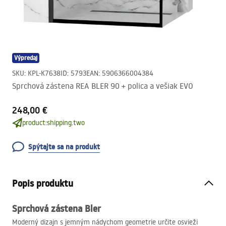
Výpredaj
SKU
:
KPL-K7638
ID
:
5793
EAN
:
5906366004384
Sprchová zástena REA BLER 90 + polica a vešiak EVO
248,00 €
product:shipping.two
Spýtajte sa na produkt
Popis produktu
Sprchová zástena Bler
Moderný dizajn s jemným nádychom geometrie určite osvieži