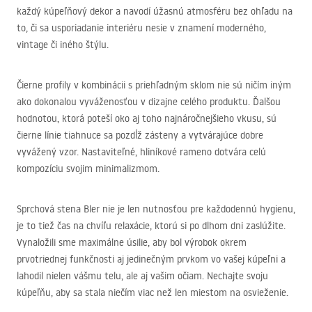
každý kúpeľňový dekor a navodí úžasnú atmosféru bez ohľadu na
to, či sa usporiadanie interiéru nesie v znamení moderného, ​​
vintage či iného štýlu.
Čierne profily v kombinácii s priehľadným sklom nie sú ničím iným
ako dokonalou vyváženosťou v dizajne celého produktu. Ďalšou
hodnotou, ktorá poteší oko aj toho najnáročnejšieho vkusu, sú
čierne línie tiahnuce sa pozdĺž zásteny a vytvárajúce dobre
vyvážený vzor. Nastaviteľné, hliníkové rameno dotvára celú
kompozíciu svojim minimalizmom.
Sprchová stena Bler nie je len nutnosťou pre každodennú hygienu,
je to tiež čas na chvíľu relaxácie, ktorú si po dlhom dni zaslúžite.
Vynaložili sme maximálne úsilie, aby bol výrobok okrem
prvotriednej funkčnosti aj jedinečným prvkom vo vašej kúpeľni a
lahodil nielen vášmu telu, ale aj vašim očiam. Nechajte svoju
kúpeľňu, aby sa stala niečím viac než len miestom na osvieženie.