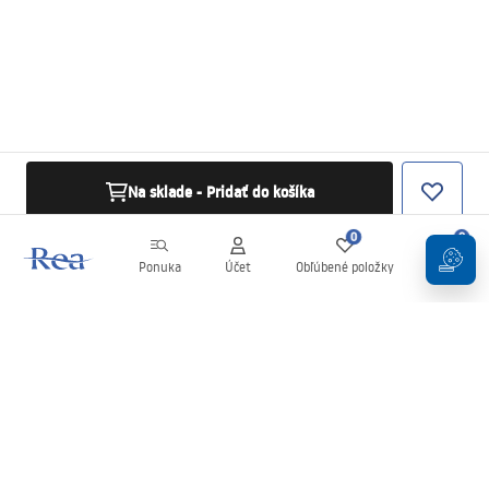
Na sklade - Pridať do košíka
0
0
Ponuka
Účet
Obľúbené položky
Košík
Newsletter
Buďte v obraze s novinkami a akciami!