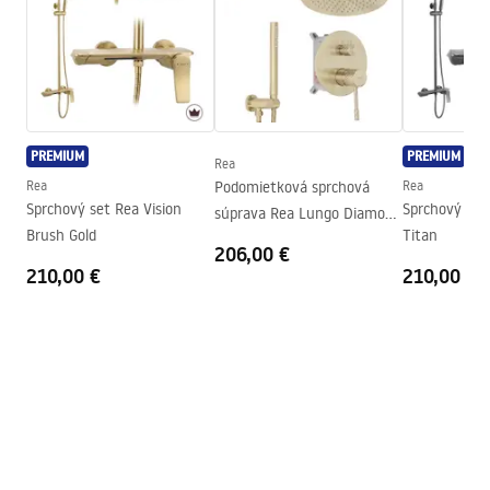
Typ kabíny
Vstúpiť
Farba skla
Transparent 8mm
Séria
Bler
Smer kabíny
Univerzálny
PREMIUM
PREMIUM
Rea
Záruka
24 mesiacov
Rea
Podomietková sprchová
Rea
Sprchový set Rea Vision
Sprchový set
súprava Rea Lungo Diamond
Brush Gold
Titan
Brush Gold + BOX
206,00 €
210,00 €
210,00 €