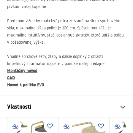
prvkom vašej kúpeľne.
Pred montážou by mala byť polica zrezaná na šírku sprchového
skla, maximálna dĺžka police je 120 cm. Spôsob montáže je
maximálne intuitívny, stačí dotiahnuť skrutky, ktoré udržia policu
v požadovanej výške.
Vhodné sprchové sety, žľaby a ďalšie doplnky z oblasti
kúpeľňových armatúr nájdete v ponuke našej predajne.
Montážny návod
CAD
Návod k poličke
EVO
Vlastnosti
Veľkosť (dvere x stena)
90
Farba
Čierna