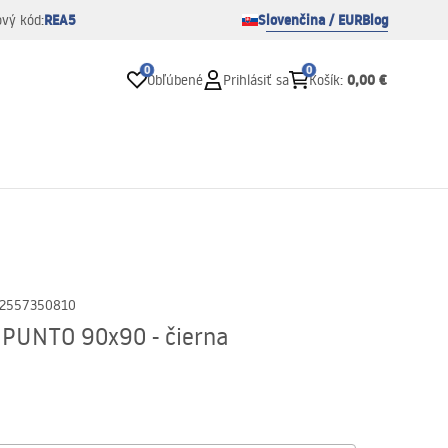
REA5
Slovenčina / EUR
Blog
ový kód:
0
0
0,00 €
Obľúbené
Prihlásiť sa
Košík
:
2557350810
 PUNTO 90x90 - čierna