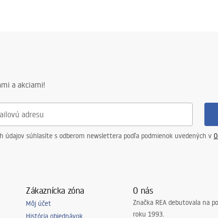
mi a akciami!
ch údajov súhlasíte s odberom newslettera podľa podmienok uvedených v
O
Zákaznícka zóna
O nás
Značka REA debutovala na p
Môj účet
roku 1993.
História objednávok