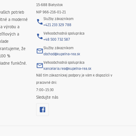
15-688 Białystok
ašich potrieb
NIP 966-216-01-21
Služby zákazníkom
litné a moderné
+421 233 329 788
na výrobu a
Veľkoobchodná spolupráca
peľňových a
+48 500 732 587
klade
Služby zákazníkom
rantujeme, že
obchod@kupelna-rea.sk
 100 %
Veľkoobchodná spolupráca
iadne funkčné.
kancelaria.rea@kupelna-rea.sk
Náš tím zákazníckej podpory je vám k dispozícii v
pracovné dni:
7:00–15:30
Sledujte nás