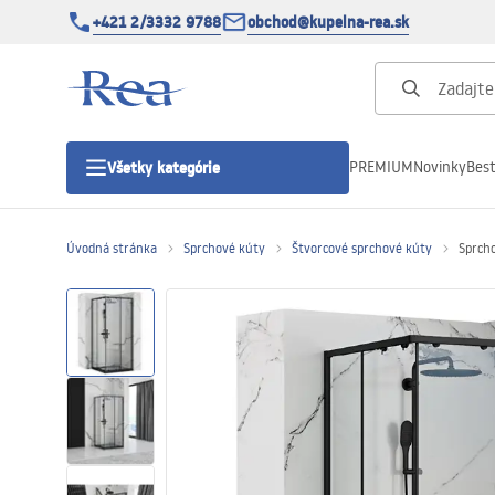
+421 2/3332 9788
obchod@kupelna-rea.sk
PREMIUM
Novinky
Best
Všetky kategórie
Úvodná stránka
Sprchové kúty
Štvorcové sprchové kúty
Sprch
Sprchové kúty
Sprchové dvere
Sprchové vaničky
Sprchové žľaby