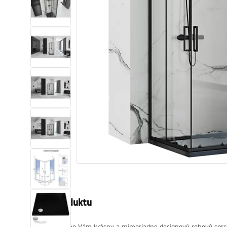
Sanitárna keramika
Umývadlá
Vaňa so zástenou
Batérie
Sprchy
Kuchyňa
Kúpeľňové doplnky a nábytok
Popis produktu