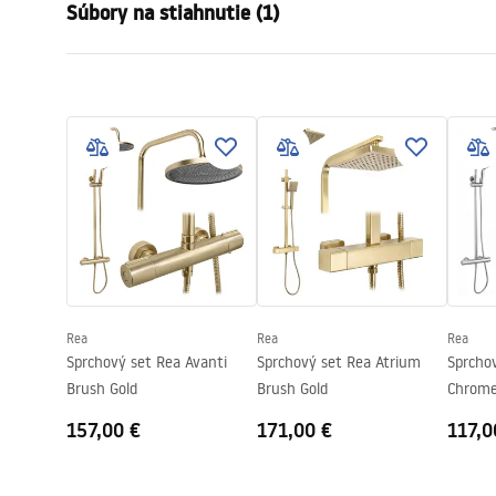
Súbory na stiahnutie (1)
Farba
Čierna
Typ kabíny
Roh
shower manual
Farba skla
Transpare
shower manual.pdf
Spôsob otvárania
Posuvné
zhromaždenie
Na detskom
Výška
1900
mm
Smer kabíny
Univerzálny
Záruka
24 mesiaco
Poťah Easy Clean
Nie
Rea
Rea
Rea
Sprchový set Rea Avanti
Sprchový set Rea Atrium
Sprcho
Brush Gold
Brush Gold
Chrom
157,00 €
171,00 €
117,0