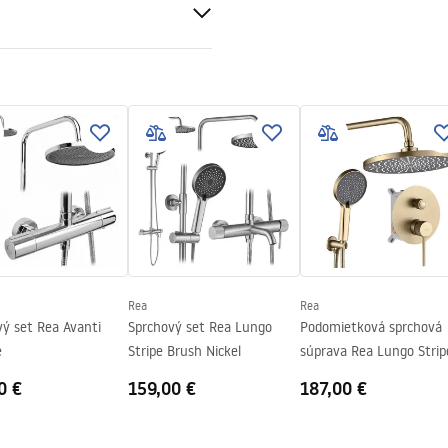
nt 4mm
 bazéne resp
v
Rea
Rea
vý set Rea Avanti
Sprchový set Rea Lungo
Podomietková sprchová
e
Stripe Brush Nickel
súprava Rea Lungo Strip
Gold Brush + BOX
0 €
159,00 €
187,00 €