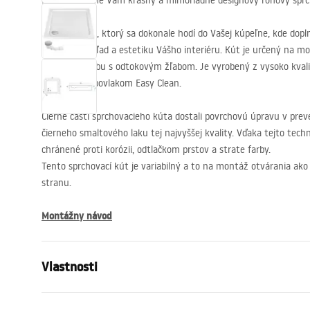
Predstavujeme Vám krásny a mimoriadne designový rohový spr
Ide o výrobok, ktorý sa dokonale hodí do Vašej kúpeľne, kde dopl
dokonalý vzhľad a estetiku Vášho interiéru. Kút je určený na m
alebo na dlažbu s odtokovým žľabom. Je vyrobený z vysoko kvali
s laserovým povlakom Easy Clean.
Čierne časti sprchovacieho kúta dostali povrchovú úpravu v pre
čierneho smaltového laku tej najvyššej kvality. Vďaka tejto techn
chránené proti korózii, odtlačkom prstov a strate farby.
Tento sprchovací kút je variabilný a to na montáž otvárania ako 
stranu.
Montážny návod
Vlastnosti
Veľkosť (dvere x stena)
90 x 90