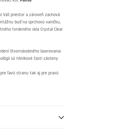
Punto
chovací kút
ní Váš priestor a zároveň zachová
ontážnu buď na sprchovú vaničku,
tného tvrdeného skla Crystal Clear
vedení štvornásobného laserovania
ológii sú hliníkové časti zásteny
pre ľavú stranu tak aj pre pravú