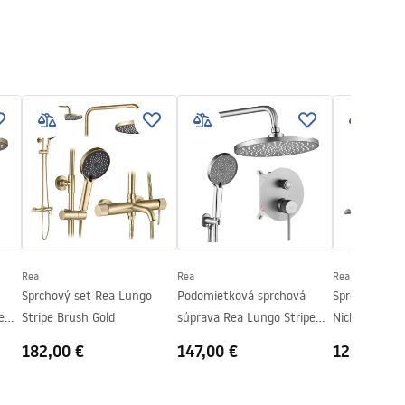
Rea
Rea
Rea
Sprchový set Rea Lungo
Podomietková sprchová
Sprchový set
e
Stripe Brush Gold
súprava Rea Lungo Stripe
Nickel
Nickel Brush + BOX
182,00 €
147,00 €
126,00 €