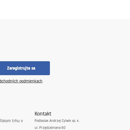
Zaregistrujte sa
bchodných podmienkach
.
Kontakt
oľskom trhu v
Podlasiak Andrzej Cylwik sp. k.
ul. Przędzalniana 60