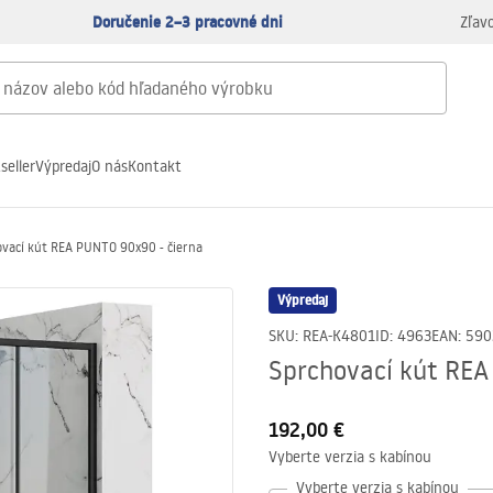
Doručenie 2–3 pracovné dni
Zľav
seller
Výpredaj
O nás
Kontakt
ovací kút REA PUNTO 90x90 - čierna
Výpredaj
SKU
:
REA-K4801
ID
:
4963
EAN
:
590
Sprchovací kút REA
192,00 €
Vyberte verzia s kabínou
Vyberte verzia s kabínou