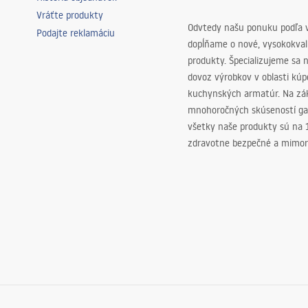
Vráťte produkty
Odvtedy našu ponuku podľa v
Podajte reklamáciu
dopĺňame o nové, vysokokva
produkty. Špecializujeme sa 
dovoz výrobkov v oblasti kú
kuchynských armatúr. Na zá
mnohoročných skúseností ga
všetky naše produkty sú na
zdravotne bezpečné a mimor