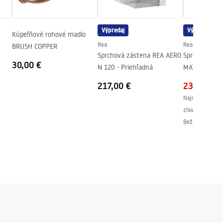
Výpredaj
Výpredaj
Kúpeľňové rohové madlo
Rea
Rea
BRUSH COPPER
Sprchová zástena REA AERO
Sprchovací k
30,00 €
N 120 - Priehľadná
MAT 100x80
217,00 €
234,00 €
Najnižšia cena 
zľavou:
255,00 
Bežná cena
:
25