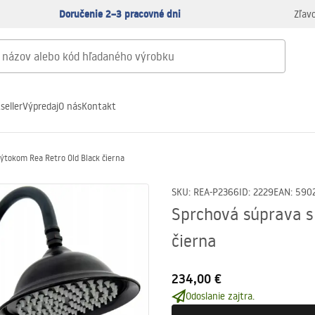
Doručenie 2–3 pracovné dni
Zľav
seller
Výpredaj
O nás
Kontakt
ýtokom Rea Retro Old Black čierna
SKU
:
REA-P2366
ID
:
2229
EAN
:
590
Sprchová súprava s
čierna
234,00 €
Odoslanie zajtra.