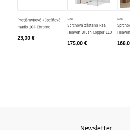
Regulácia tlaku
Áno
Systém Anti-Calc
Áno
Rea
Rea
Protišmykové kúpeľňové
Technológia povrchovej úpravy
Electroplati
Sprchová zástena Rea
Sprcho
madlo 104 Chrome
Rozostup vodovodných prípojok
150
mm
Heaven Brush Copper 110
Heaven
23,00 €
Záruka
24 mesiaco
175,00 €
168,0
Newsletter