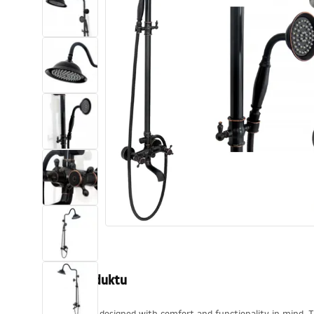
Sanitárna keramika
Umývadlá
Vaňa so zástenou
Batérie
Sprchy
Kuchyňa
Kúpeľňové doplnky a nábytok
Popis produktu