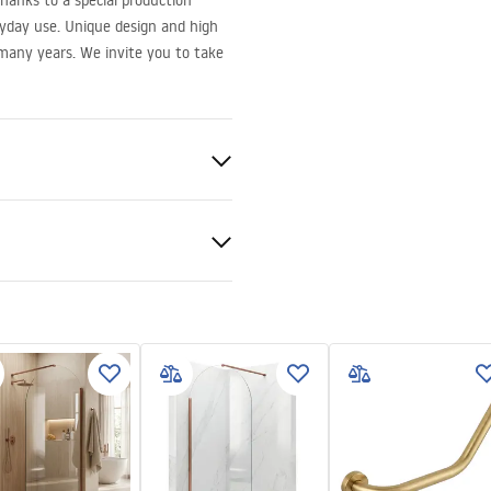
hanks to a special production
yday use. Unique design and high
r many years. We invite you to take
S
vá
čné podmienky
nty_Terms_and_Conditions_
s_-_5.pdf