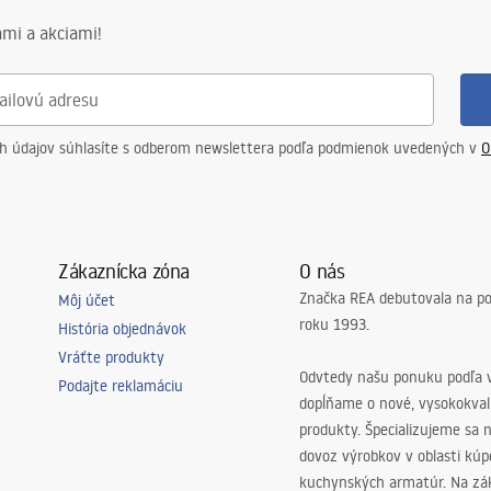
mi a akciami!
ch údajov súhlasíte s odberom newslettera podľa podmienok uvedených v
O
Zákaznícka zóna
O nás
Značka REA debutovala na p
Môj účet
roku 1993.
História objednávok
Vráťte produkty
Odvtedy našu ponuku podľa v
Podajte reklamáciu
dopĺňame o nové, vysokokva
produkty. Špecializujeme sa 
dovoz výrobkov v oblasti kú
kuchynských armatúr. Na zá