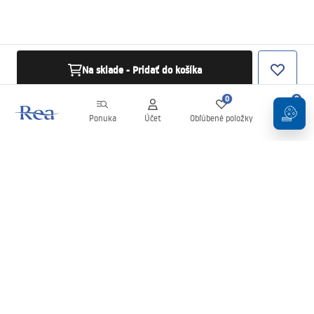
Na sklade - Pridať do košíka
0
0
Ponuka
Účet
Obľúbené položky
Košík
Newsletter
Buďte v obraze s novinkami a akciami!
Zaregistrujte sa