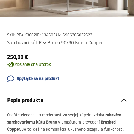
SKU
:
REA-K3602
ID
:
13450
EAN
:
5906366032523
Sprchovací kút Rea Bruno 90x90 Brush Copper
250,00 €
Odoslanie dňa utorok.
Spýtajte sa na produkt
Popis produktu
rohovém
Oceňte eleganciu a modernosť vo svojej kúpeľni vďaka
sprchovaciemu kútu Bruno
Brushed
v unikátnom prevedení
Copper
. Je to ideálna kombinácia luxusného dizajnu a funkčnosti,