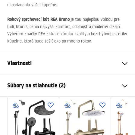
usporiadaniu vašej kúpeľne.
Rohový sprchovací kút
REA
Bruno
je tou najlepšou voľbou pre
ľudí, ktorí si cenia najvyšší komfort, odolnosť a moderný dizajn.
Výberom značky
REA
získate záruku kvality a bezchybnej estetiky
kúpeľne, ktorá bude tešiť oko po mnoho rokov.
Vlastnosti
Veľkosť (dvere x stena)
90 x 90
Súbory na stiahnutie (2)
Farba
Brúsená meď
Typ kabíny
Roh
Warunki bezpieczeństwa
Farba skla
Transparent 6mm
WARUNKI BEZPIECZENSTWA KABINY DRZWI
Spôsob otvárania
Naklápateľné
PARAWANY.pdf
Séria
Bruno