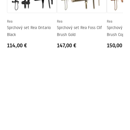
zhromaždenie
Na detskom bazéne resp
Záručné podmienky
Výška
1950
mm
Warranty_Terms_and_Conditions_-
_Shower_Doors__Enclosures__Panels__Bath_Screens_-
Smer kabíny
Univerzálny
Rea
Rea
Rea
_24.pdf
Sprchový set Rea Ontario
Sprchový set Rea Foss Clif
Sprchový set 
Záruka
24 mesiacov
Black
Brush Gold
Brush Copper
Poťah Easy Clean
Nie
114,00 €
147,00 €
150,00 €