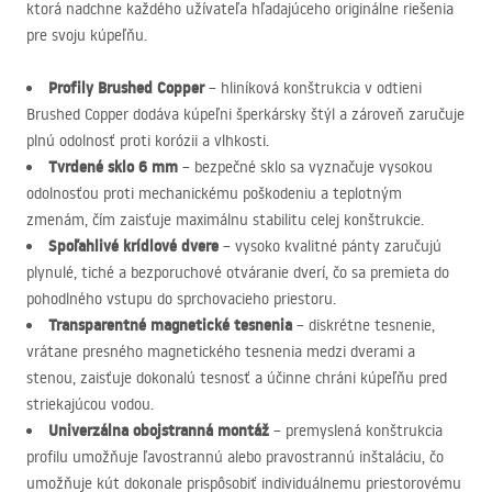
ktorá nadchne každého užívateľa hľadajúceho originálne riešenia
pre svoju kúpeľňu.
Profily Brushed Copper
– hliníková konštrukcia v odtieni
Brushed Copper dodáva kúpeľni šperkársky štýl a zároveň zaručuje
plnú odolnosť proti korózii a vlhkosti.
Tvrdené sklo 6 mm
– bezpečné sklo sa vyznačuje vysokou
odolnosťou proti mechanickému poškodeniu a teplotným
zmenám, čím zaisťuje maximálnu stabilitu celej konštrukcie.
Spoľahlivé krídlové dvere
– vysoko kvalitné pánty zaručujú
plynulé, tiché a bezporuchové otváranie dverí, čo sa premieta do
pohodlného vstupu do sprchovacieho priestoru.
Transparentné magnetické tesnenia
– diskrétne tesnenie,
vrátane presného magnetického tesnenia medzi dverami a
stenou, zaisťuje dokonalú tesnosť a účinne chráni kúpeľňu pred
striekajúcou vodou.
Univerzálna obojstranná montáž
– premyslená konštrukcia
profilu umožňuje ľavostrannú alebo pravostrannú inštaláciu, čo
umožňuje kút dokonale prispôsobiť individuálnemu priestorovému