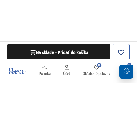
Na sklade - Pridať do košíka
0
0
Ponuka
Účet
Obľúbené položky
Košík
Newsletter
Buďte v obraze s novinkami a akciami!