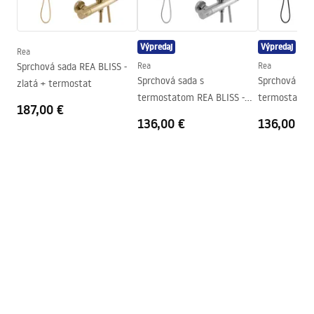
zhromaždenie
Na detskom bazéne resp
Záručné podmienky
Výška
1950
mm
Warranty_Terms_and_Conditions_-
_Shower_Doors__Enclosures__Panels__Bath_Screens_-
Výpredaj
Výpredaj
Smer kabíny
Univerzálny
Rea
_24.pdf
Sprchová sada REA BLISS -
Rea
Rea
Záruka
24 mesiacov
Sprchová sada s
Sprchová sad
zlatá + termostat
Poťah Easy Clean
Nie
termostatom REA BLISS -
termostatom 
187,00 €
chróm
matná čierna
136,00 €
136,00 €