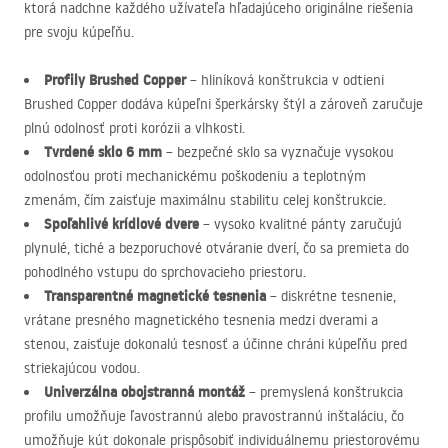
ktorá nadchne každého užívateľa hľadajúceho originálne riešenia
pre svoju kúpeľňu.
Profily Brushed Copper
– hliníková konštrukcia v odtieni
Brushed Copper dodáva kúpeľni šperkársky štýl a zároveň zaručuje
plnú odolnosť proti korózii a vlhkosti.
Tvrdené sklo 6 mm
– bezpečné sklo sa vyznačuje vysokou
odolnosťou proti mechanickému poškodeniu a teplotným
zmenám, čím zaisťuje maximálnu stabilitu celej konštrukcie.
Spoľahlivé krídlové dvere
– vysoko kvalitné pánty zaručujú
plynulé, tiché a bezporuchové otváranie dverí, čo sa premieta do
pohodlného vstupu do sprchovacieho priestoru.
Transparentné magnetické tesnenia
– diskrétne tesnenie,
vrátane presného magnetického tesnenia medzi dverami a
stenou, zaisťuje dokonalú tesnosť a účinne chráni kúpeľňu pred
striekajúcou vodou.
Univerzálna obojstranná montáž
– premyslená konštrukcia
profilu umožňuje ľavostrannú alebo pravostrannú inštaláciu, čo
umožňuje kút dokonale prispôsobiť individuálnemu priestorovému