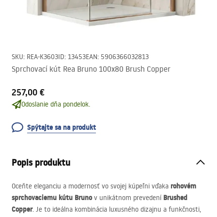
SKU
:
REA-K3603
ID
:
13453
EAN
:
5906366032813
Sprchovací kút Rea Bruno 100x80 Brush Copper
257,00 €
Odoslanie dňa pondelok.
Spýtajte sa na produkt
Popis produktu
rohovém
Oceňte eleganciu a modernosť vo svojej kúpeľni vďaka
sprchovaciemu kútu Bruno
Brushed
v unikátnom prevedení
Copper
. Je to ideálna kombinácia luxusného dizajnu a funkčnosti,