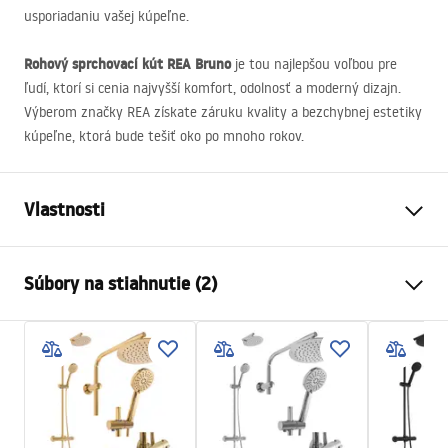
usporiadaniu vašej kúpeľne.
Rohový sprchovací kút
REA
Bruno
je tou najlepšou voľbou pre
ľudí, ktorí si cenia najvyšší komfort, odolnosť a moderný dizajn.
Výberom značky
REA
získate záruku kvality a bezchybnej estetiky
kúpeľne, ktorá bude tešiť oko po mnoho rokov.
Vlastnosti
Veľkosť (dvere x stena)
100 x 80
Súbory na stiahnutie (2)
Farba
Brúsená meď
Typ kabíny
Roh
Warunki bezpieczeństwa
Farba skla
Transparent 6mm
WARUNKI BEZPIECZENSTWA KABINY DRZWI
Spôsob otvárania
Naklápateľné
PARAWANY.pdf
Séria
Bruno