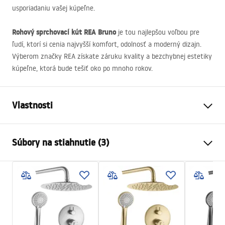
usporiadaniu vašej kúpeľne.
Rohový sprchovací kút
REA
Bruno
je tou najlepšou voľbou pre
ľudí, ktorí si cenia najvyšší komfort, odolnosť a moderný dizajn.
Výberom značky
REA
získate záruku kvality a bezchybnej estetiky
kúpeľne, ktorá bude tešiť oko po mnoho rokov.
Vlastnosti
Veľkosť (dvere x stena)
90 x 90
Súbory na stiahnutie (3)
Farba
Brúsené zlato
Typ kabíny
Roh
Warunki bezpieczeństwa
Farba skla
Transparent 6mm
WARUNKI BEZPIECZENSTWA KABINY DRZWI
Spôsob otvárania
Naklápateľné
PARAWANY.pdf
Séria
Bruno