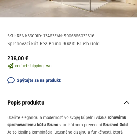
SKU
:
REA-K3600
ID
:
13463
EAN
:
5906366032516
Sprchovací kút Rea Bruno 90x90 Brush Gold
238,00 €
product:shipping.two
Spýtajte sa na produkt
Popis produktu
rohovému
Oceňte eleganciu a modernosť vo svojej kúpeľni vďaka
sprchovaciemu kútu Bruno
Brushed Gold
v unikátnom prevedení
.
Je to ideálna kombinácia luxusného dizajnu a funkčnosti, ktorá