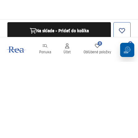
Na sklade - Pridať do košíka
0
0
Ponuka
Účet
Obľúbené položky
Košík
Newsletter
Buďte v obraze s novinkami a akciami!
Zaregistrujte sa