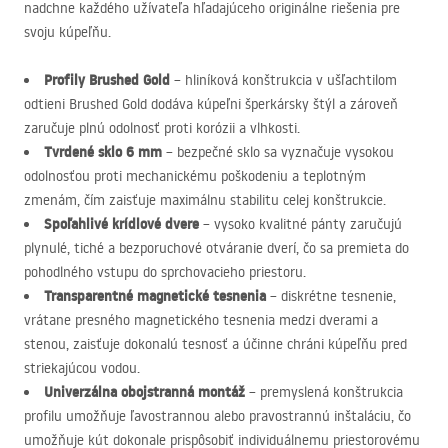
nadchne každého užívateľa hľadajúceho originálne riešenia pre
svoju kúpeľňu.
Profily Brushed Gold
– hliníková konštrukcia v ušľachtilom
odtieni Brushed Gold dodáva kúpeľni šperkársky štýl a zároveň
zaručuje plnú odolnosť proti korózii a vlhkosti.
Tvrdené sklo 6 mm
– bezpečné sklo sa vyznačuje vysokou
odolnosťou proti mechanickému poškodeniu a teplotným
zmenám, čím zaisťuje maximálnu stabilitu celej konštrukcie.
Spoľahlivé krídlové dvere
– vysoko kvalitné pánty zaručujú
plynulé, tiché a bezporuchové otváranie dverí, čo sa premieta do
pohodlného vstupu do sprchovacieho priestoru.
Transparentné magnetické tesnenia
– diskrétne tesnenie,
vrátane presného magnetického tesnenia medzi dverami a
stenou, zaisťuje dokonalú tesnosť a účinne chráni kúpeľňu pred
striekajúcou vodou.
Univerzálna obojstranná montáž
– premyslená konštrukcia
profilu umožňuje ľavostrannou alebo pravostrannú inštaláciu, čo
umožňuje kút dokonale prispôsobiť individuálnemu priestorovému