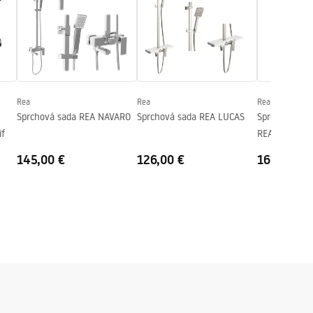
Rea
Rea
Rea
Sprchová sada REA NAVARO
Sprchová sada REA LUCAS
Sprchový se
if
REA ARGUS 
145,00 €
126,00 €
161,00 €