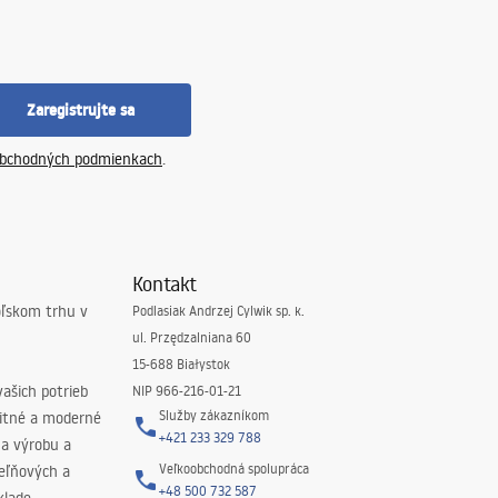
Zaregistrujte sa
bchodných podmienkach
.
Kontakt
oľskom trhu v
Podlasiak Andrzej Cylwik sp. k.
ul. Przędzalniana 60
15-688 Białystok
ašich potrieb
NIP 966-216-01-21
Služby zákazníkom
litné a moderné
+421 233 329 788
na výrobu a
Veľkoobchodná spolupráca
peľňových a
+48 500 732 587