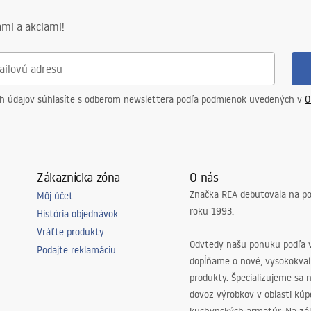
mi a akciami!
ch údajov súhlasíte s odberom newslettera podľa podmienok uvedených v
O
Zákaznícka zóna
O nás
Značka REA debutovala na p
Môj účet
roku 1993.
História objednávok
Vráťte produkty
Odvtedy našu ponuku podľa v
Podajte reklamáciu
dopĺňame o nové, vysokokva
produkty. Špecializujeme sa 
dovoz výrobkov v oblasti kú