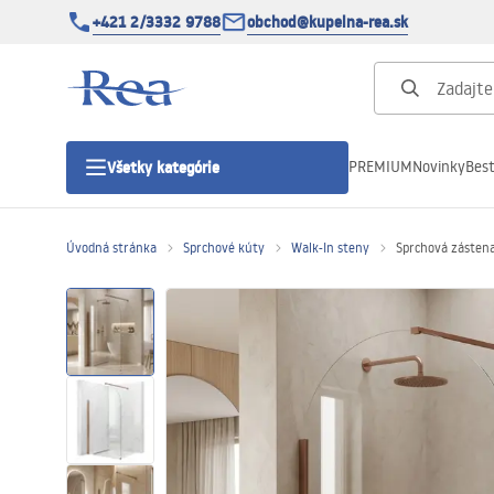
+421 2/3332 9788
obchod@kupelna-rea.sk
PREMIUM
Novinky
Best
Všetky kategórie
Úvodná stránka
Sprchové kúty
Walk-In steny
Sprchová zásten
Sprchové kúty
Sprchové dvere
Sprchové vaničky
Sprchové žľaby