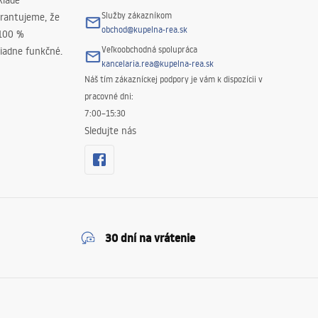
klade
Služby zákazníkom
rantujeme, že
obchod@kupelna-rea.sk
 100 %
Veľkoobchodná spolupráca
iadne funkčné.
kancelaria.rea@kupelna-rea.sk
Náš tím zákazníckej podpory je vám k dispozícii v
pracovné dni:
7:00–15:30
Sledujte nás
30 dní na vrátenie