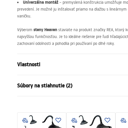
Univerzálna montáž
– premyslená konštrukcia umožňuje mo
prevedení. Je možné ju inštalovať priamo na dlažbu s lineárny
vaničku.
steny Heaven
Výberom
staviate na produkt značky
REA
, ktorý 
najvyššou funkčnosťou. Je to ideálne riešenie pre ľudí hľadajúc
zachovaní odolnosti a pohodlia pri používaní po dlhé roky.
Vlastnosti
Veľkosť (dvere x stena)
120
Súbory na stiahnutie (2)
Farba
Brúsená me
Typ kabíny
Vstúpiť
Záru
Farba skla
Transpare
Bezpečnostné informácie
Warra
Séria
Heaven
WARUNKI BEZPIECZENSTWA
-
zhromaždenie
Na detskom
KABINY DRZWI PARAWANY.pdf
_Show