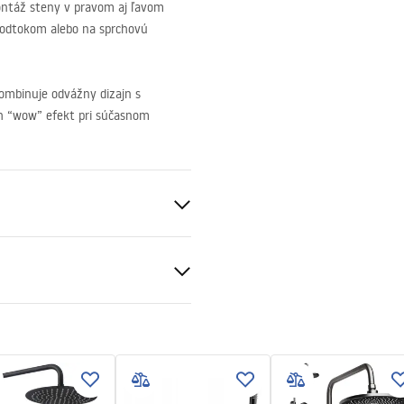
ntáž steny v pravom aj ľavom
m odtokom alebo na sprchovú
kombinuje odvážny dizajn s
ich “wow” efekt pri súčasnom
ď
čné podmienky
nt 8mm
nty_Terms_and_Conditions_
 bazéne resp
er_Doors__Enclosures__Pan