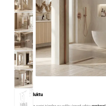
Sanitárna keramika
Umývadlá
Vaňa so zástenou
Batérie
Sprchy
Kuchyňa
Kúpeľňové doplnky a nábytok
Popis produktu