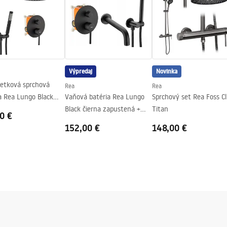
ath_Screens_-_24.pdf
v
ch stranách pohára
Výpredaj
Novinka
etková sprchová
Rea
Rea
a Rea Lungo Black
Vaňová batéria Rea Lungo
Sprchový set Rea Foss Cl
+ BOX
Black čierna zapustená +
Titan
0 €
BOX
152,00 €
148,00 €