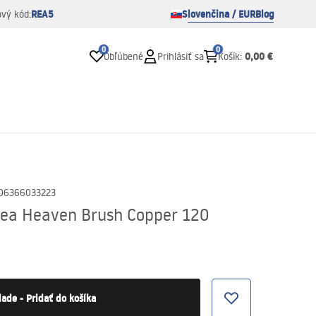
REA5
Slovenčina / EUR
Blog
ový kód:
0
0
0,00 €
Obľúbené
Prihlásiť sa
Košík
:
06366033223
Rea Heaven Brush Copper 120
lade - Pridať do košíka