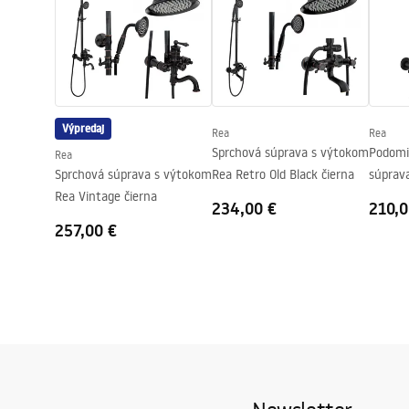
els__B
Výška
2000
mm
Smer kabíny
Univerzálny
Záruka
24 mesiaco
Poťah Easy Clean
Áno, na obo
Výpredaj
Rea
Rea
Sprchová súprava s výtokom
Podomi
Rea
Sprchová súprava s výtokom
Rea Retro Old Black čierna
súprav
Rea Vintage čierna
čierna 
234,00 €
210,0
257,00 €