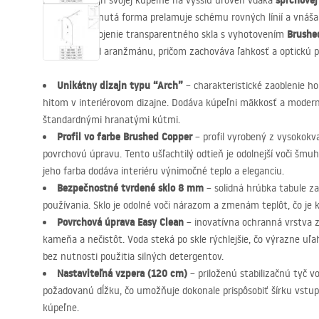
sprchovej
Posuňte dizajn svojej kúpeľne na vyššiu úroveň vďaka
unikátna, klenutá forma prelamuje schému rovných línií a vnáša
Brushe
charakter. Spojenie transparentného skla s vyhotovením
centrálny bod aranžmánu, pričom zachováva ľahkosť a optickú p
Unikátny dizajn typu “Arch”
– charakteristické zaoblenie ho
hitom v interiérovom dizajne. Dodáva kúpeľni mäkkosť a modern
štandardnými hranatými kútmi.
Profil vo farbe Brushed Copper
– profil vyrobený z vysokokv
povrchovú úpravu. Tento ušľachtilý odtieň je odolnejší voči šmu
jeho farba dodáva interiéru výnimočné teplo a eleganciu.
Bezpečnostné tvrdené sklo 8 mm
– solidná hrúbka tabule za
používania. Sklo je odolné voči nárazom a zmenám teplôt, čo je 
Povrchová úprava Easy Clean
– inovatívna ochranná vrstva 
kameňa a nečistôt. Voda steká po skle rýchlejšie, čo výrazne uľa
bez nutnosti použitia silných detergentov.
Nastaviteľná vzpera (120 cm)
– priloženú stabilizačnú tyč v
požadovanú dĺžku, čo umožňuje dokonale prispôsobiť šírku vst
kúpeľne.