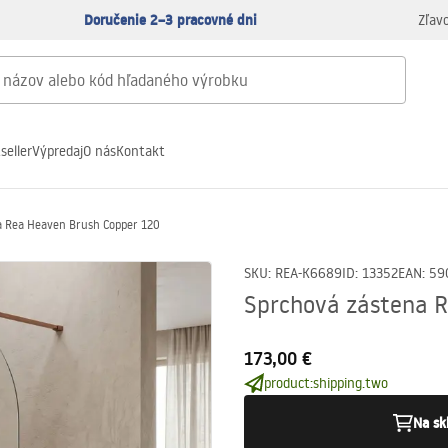
Doručenie 2–3 pracovné dni
Zľav
seller
Výpredaj
O nás
Kontakt
a Rea Heaven Brush Copper 120
SKU
:
REA-K6689
ID
:
13352
EAN
:
59
Sprchová zástena 
173,00 €
product:shipping.two
Na sk