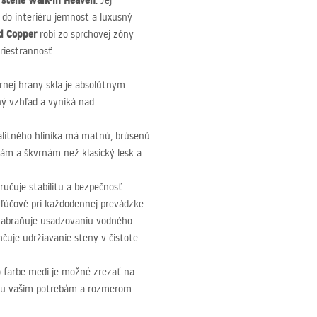
 stene Walk-in Heaven
. Jej
 do interiéru jemnosť a luxusný
d Copper
robí zo sprchovej zóny
riestrannosť.
rnej hrany skla je absolútnym
ý vzhľad a vyniká nad
alitného hliníka má matnú, brúsenú
hám a škvrnám než klasický lesk a
ručuje stabilitu a bezpečnosť
kľúčové pri každodennej prevádzke.
zabraňuje usadzovaniu vodného
hčuje udržiavanie steny v čistote
o farbe medi je možné zrezať na
upu vašim potrebám a rozmerom