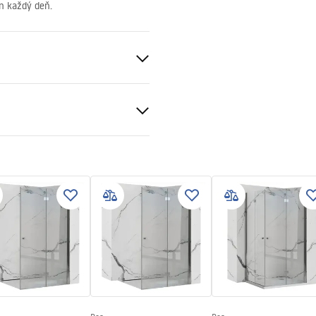
n každý deň.
á meď
S
cká
čné podmienky
nty_Terms_and_Conditions_
s_-_5.pdf
gnacja
nacja.pdf