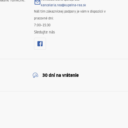
iadne funkčné.
kancelaria.rea@kupelna-rea.sk
Náš tím zákazníckej podpory je vám k dispozícii v
pracovné dni:
7:00–15:30
Sledujte nás
30 dní na vrátenie