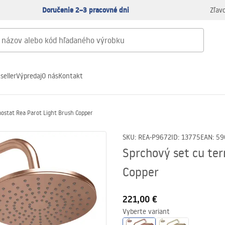
Doručenie 2–3 pracovné dni
Zľav
seller
Výpredaj
O nás
Kontakt
mostat Rea Parot Light Brush Copper
SKU
:
REA-P9672
ID
:
13775
EAN
:
59
Sprchový set cu te
Copper
221,00 €
Vyberte variant