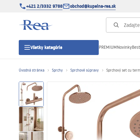
+421 2/3332 9788
obchod@kupelna-rea.sk
PREMIUM
Novinky
Best
Všetky kategórie
Úvodná stránka
Sprchy
Sprchové súpravy
Sprchový set cu ter
Sprchové kúty
Sprchové dvere
Sprchové vaničky
Sprchové žľaby