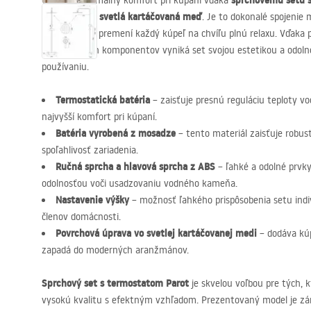
sprchovému setu 
Objavte maximálny komfort pri kúpaní vďaka
svetlá kartáčovaná meď
módnej farbe
. Je to dokonalé spojenie
riešení, ktoré premení každý kúpeľ na chvíľu plnú relaxu. Vďaka
prvotriednych komponentov vyniká set svojou estetikou a odol
používaniu.
Termostatická batéria
– zaisťuje presnú reguláciu teploty vo
najvyšší komfort pri kúpaní.
Batéria vyrobená z mosadze
– tento materiál zaisťuje robus
spoľahlivosť zariadenia.
Ručná sprcha a hlavová sprcha z
ABS
– ľahké a odolné prvky
odolnosťou voči usadzovaniu vodného kameňa.
Nastavenie výšky
– možnosť ľahkého prispôsobenia setu ind
členov domácnosti.
Povrchová úprava vo svetlej kartáčovanej medi
– dodáva kúp
zapadá do moderných aranžmánov.
Sprchový set s termostatom Parot
je skvelou voľbou pre tých, 
vysokú kvalitu s efektným vzhľadom. Prezentovaný model je záru