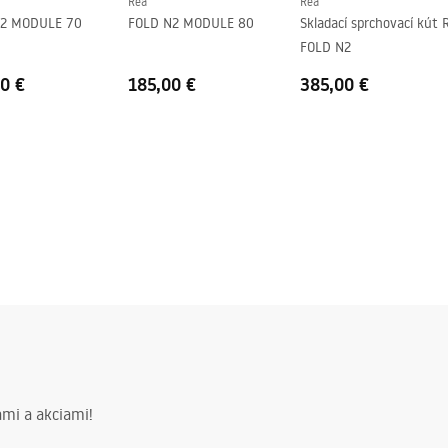
Rea
Rea
N2 MODULE 70
FOLD N2 MODULE 80
Skladací sprchovací kút 
FOLD N2
v
0 €
185,00 €
385,00 €
mi a akciami!