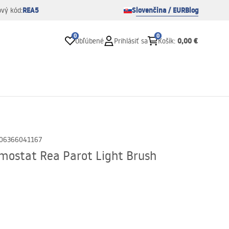
REA5
Slovenčina / EUR
Blog
ový kód:
0
0
0,00 €
Obľúbené
Prihlásiť sa
Košík
:
06366041167
rmostat Rea Parot Light Brush