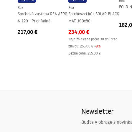
Rea
Technológia povrchovej úpravy
PVD
FOLD 
Rea
Rea
Rozostup vodovodných prípojok
150
mm
Sprchová zástena REA AERO
Sprchovací kút SOLAR BLACK
Záruka
24 mesiaco
N 120 - Priehľadná
MAT 100x80
182,0
217,00 €
234,00 €
Najnižšia cena počas 30 dní pred
zľavou:
255,00 €
-
8
%
Bežná cena
:
255,00 €
Newsletter
Buďte v obraze s novinka