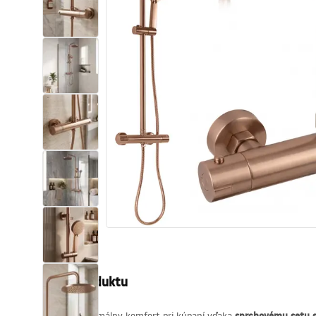
Sanitárna keramika
Umývadlá
Vaňa so zástenou
Batérie
Sprchy
Kuchyňa
Kúpeľňové doplnky a nábytok
Popis produktu