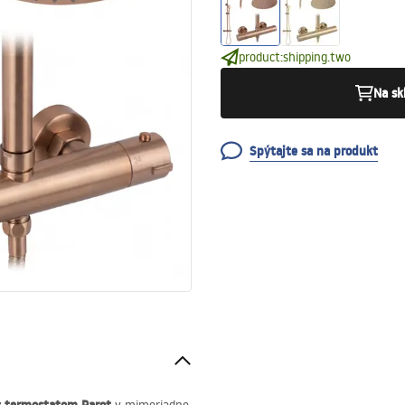
product:shipping.two
Na sk
Spýtajte sa na produkt