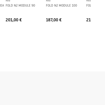
Rea
Rea
Rea
REA
FOLD N2 MODULE 90
FOLD N2 MODULE 100
FOLD N2 MO
201,00 €
187,00 €
210,00 €