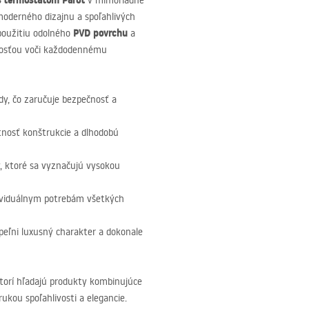
s termostatom Parot
v mimoriadne
 moderného dizajnu a spoľahlivých
PVD
povrchu
 použitiu odolného
a
nosťou voči každodennému
dy, čo zaručuje bezpečnosť a
tnosť konštrukcie a dlhodobú
, ktoré sa vyznačujú vysokou
ividuálnym potrebám všetkých
eľni luxusný charakter a dokonale
ktorí hľadajú produkty kombinujúce
kou spoľahlivosti a elegancie.