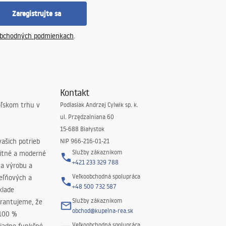
Zaregistrujte sa
bchodných podmienkach
.
Kontakt
oľskom trhu v
Podlasiak Andrzej Cylwik sp. k.
ul. Przędzalniana 60
15-688 Białystok
ašich potrieb
NIP 966-216-01-21
Služby zákazníkom
litné a moderné
+421 233 329 788
na výrobu a
Veľkoobchodná spolupráca
peľňových a
+48 500 732 587
klade
Služby zákazníkom
rantujeme, že
obchod@kupelna-rea.sk
 100 %
Veľkoobchodná spolupráca