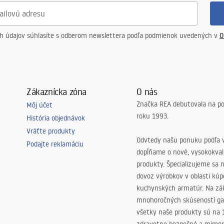
ch údajov súhlasíte s odberom newslettera podľa podmienok uvedených v
O
Zákaznícka zóna
O nás
Značka REA debutovala na p
Môj účet
roku 1993.
História objednávok
Vráťte produkty
Odvtedy našu ponuku podľa v
Podajte reklamáciu
dopĺňame o nové, vysokokva
produkty. Špecializujeme sa 
dovoz výrobkov v oblasti kú
kuchynských armatúr. Na zá
mnohoročných skúseností ga
všetky naše produkty sú na