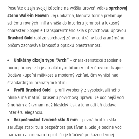
sprchovej
Posuňte dizajn svojej kúpeľne na vyššiu úroveň vďaka
stene Walk-in Heaven
. Jej unikátna, klenutá forma prelamuje
schému rovných línií a vnáša do interiéru jemnosť a luxusný
charakter. Spojenie transparentného skla s povrchovou úpravou
Brushed Gold
robí zo sprchovej zóny centrálny bod aranžmánu,
pričom zachováva ľahkosť a optickú priestrannosť.
Unikátny dizajn typu “Arch”
– charakteristické zaoblenie
hornej hrany skla je absolútnym hitom v interiérovom dizajne.
Dodáva kúpeľni mäkkosť a moderný vzhľad, čím vyniká nad
štandardnými hranatými kútmi.
Profil Brushed Gold
– profil vyrobený z vysokokvalitného
hliníka má matnú, brúsenú povrchovą úpravu. Je odolnejší voči
šmuhám a škvrnám než klasický lesk a jeho odtieň dodáva
interiéru eleganciu.
Bezpečnostné tvrdené sklo 8 mm
– pevná hrúbka skla
zaručuje stabilitu a bezpečnosť používania. Sklo je odolné voči
nárazom a zmenám teplôt, čo je kľúčové pri každodennej