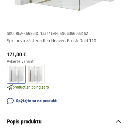
SKU
:
REA-K6683
ID
:
13344
EAN
:
5906366033162
Sprchová zástena Rea Heaven Brush Gold 110
171,00 €
Vyberte variant
product:shipping.zero
Spýtajte sa na produkt
Popis produktu