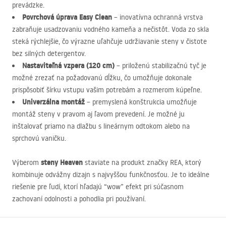
prevádzke.
Povrchová úprava Easy Clean
– inovatívna ochranná vrstva
zabraňuje usadzovaniu vodného kameňa a nečistôt. Voda zo skla
steká rýchlejšie, čo výrazne uľahčuje udržiavanie steny v čistote
bez silných detergentov.
Nastaviteľná vzpera (120 cm)
– priloženú stabilizačnú tyč je
možné zrezať na požadovanú dĺžku, čo umožňuje dokonale
prispôsobiť šírku vstupu vašim potrebám a rozmerom kúpeľne.
Univerzálna montáž
– premyslená konštrukcia umožňuje
montáž steny v pravom aj ľavom prevedení. Je možné ju
inštalovať priamo na dlažbu s lineárnym odtokom alebo na
sprchovú vaničku.
steny Heaven
Výberom
staviate na produkt značky
REA
, ktorý
kombinuje odvážny dizajn s najvyššou funkčnosťou. Je to ideálne
riešenie pre ľudí, ktorí hľadajú “wow” efekt pri súčasnom
zachovaní odolnosti a pohodlia pri používaní.