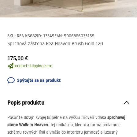
SKU
:
REA-K6682
ID
:
13345
EAN
:
5906366033155
Sprchová zástena Rea Heaven Brush Gold 120
175,00 €
product:shipping.zero
Spýtajte sa na produkt
Popis produktu
sprchovej
Posuňte dizajn svojej kúpeľne na vyššiu úroveň vďaka
stene Walk-in Heaven
. Jej unikátna, klenutá forma prelamuje
schému rovných línií a vnáša do interiéru jemnosť a luxusný