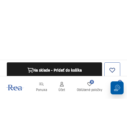
Na sklade - Pridať do košíka
0
0
Ponuka
Účet
Obľúbené položky
Košík
Newsletter
Buďte v obraze s novinkami a akciami!