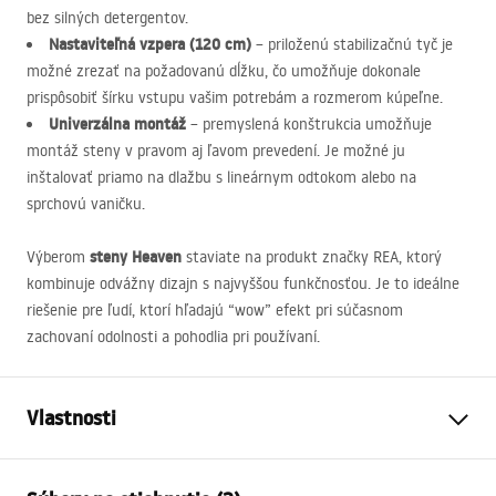
bez silných detergentov.
Nastaviteľná vzpera (120 cm)
– priloženú stabilizačnú tyč je
možné zrezať na požadovanú dĺžku, čo umožňuje dokonale
prispôsobiť šírku vstupu vašim potrebám a rozmerom kúpeľne.
Univerzálna montáž
– premyslená konštrukcia umožňuje
montáž steny v pravom aj ľavom prevedení. Je možné ju
inštalovať priamo na dlažbu s lineárnym odtokom alebo na
sprchovú vaničku.
steny Heaven
Výberom
staviate na produkt značky
REA
, ktorý
kombinuje odvážny dizajn s najvyššou funkčnosťou. Je to ideálne
riešenie pre ľudí, ktorí hľadajú “wow” efekt pri súčasnom
zachovaní odolnosti a pohodlia pri používaní.
Vlastnosti
Veľkosť (dvere x stena)
120