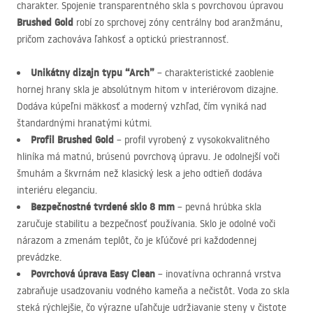
charakter. Spojenie transparentného skla s povrchovou úpravou
Brushed Gold
robí zo sprchovej zóny centrálny bod aranžmánu,
pričom zachováva ľahkosť a optickú priestrannosť.
Unikátny dizajn typu “Arch”
– charakteristické zaoblenie
hornej hrany skla je absolútnym hitom v interiérovom dizajne.
Dodáva kúpeľni mäkkosť a moderný vzhľad, čím vyniká nad
štandardnými hranatými kútmi.
Profil Brushed Gold
– profil vyrobený z vysokokvalitného
hliníka má matnú, brúsenú povrchovą úpravu. Je odolnejší voči
šmuhám a škvrnám než klasický lesk a jeho odtieň dodáva
interiéru eleganciu.
Bezpečnostné tvrdené sklo 8 mm
– pevná hrúbka skla
zaručuje stabilitu a bezpečnosť používania. Sklo je odolné voči
nárazom a zmenám teplôt, čo je kľúčové pri každodennej
prevádzke.
Povrchová úprava Easy Clean
– inovatívna ochranná vrstva
zabraňuje usadzovaniu vodného kameňa a nečistôt. Voda zo skla
steká rýchlejšie, čo výrazne uľahčuje udržiavanie steny v čistote