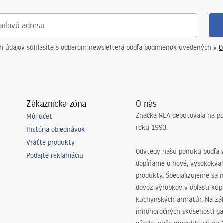
ch údajov súhlasíte s odberom newslettera podľa podmienok uvedených v
O
Zákaznícka zóna
O nás
Značka REA debutovala na p
Môj účet
roku 1993.
História objednávok
Vráťte produkty
Odvtedy našu ponuku podľa v
Podajte reklamáciu
dopĺňame o nové, vysokokva
produkty. Špecializujeme sa 
dovoz výrobkov v oblasti kú
kuchynských armatúr. Na zá
mnohoročných skúseností ga