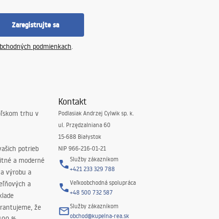
Zaregistrujte sa
bchodných podmienkach
.
Kontakt
oľskom trhu v
Podlasiak Andrzej Cylwik sp. k.
ul. Przędzalniana 60
15-688 Białystok
ašich potrieb
NIP 966-216-01-21
Služby zákazníkom
litné a moderné
+421 233 329 788
na výrobu a
Veľkoobchodná spolupráca
peľňových a
+48 500 732 587
klade
Služby zákazníkom
rantujeme, že
obchod@kupelna-rea.sk