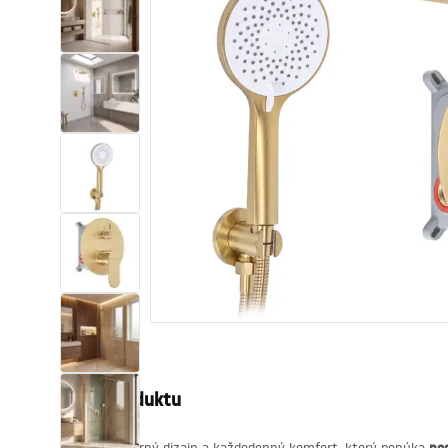
Sanitárna keramika
Umývadlá
Vaňa so zástenou
Batérie
Sprchy
Kuchyňa
Kúpeľňové doplnky a nábytok
Popis produktu