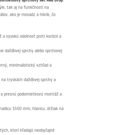
domietkový sprchový set Rea Drop
.
ýle, tak aj na funkčnosti na
álov, ako je mosadz a hliník, čo
ť a vysokú odolnosť proti korózii a
e dažďovej sprchy alebo sprchovej
rný, minimalistický vzhľad a
na tryskách dažďovej sprchy a
u a presnú podomietkovú montáž a
hadicu 1500 mm, hlavicu, držiak na
tých, ktorí hľadajú neobyčajné