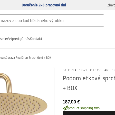
Doručenie 2–3 pracovné dni
Zľav
seller
Výpredaj
O nás
Kontakt
vá súprava Rea Drop Brush Gold + BOX
SKU
:
REA-P9671
ID
:
13755
EAN
:
59
Podomietková sprch
+ BOX
187,00 €
product:shipping.two