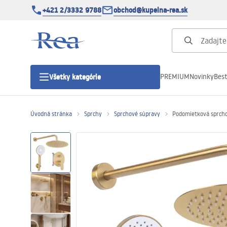
+421 2/3332 9788
obchod@kupelna-rea.sk
PREMIUM
Novinky
Best
Všetky kategórie
Úvodná stránka
Sprchy
Sprchové súpravy
Podomietková sprcho
Sprchové kúty
Sprchové dvere
Sprchové vaničky
Sprchové žľaby