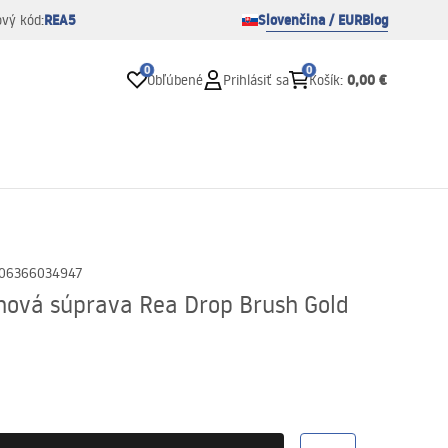
REA5
Slovenčina / EUR
Blog
ový kód:
0
0
0,00 €
Obľúbené
Prihlásiť sa
Košík
:
06366034947
ová súprava Rea Drop Brush Gold