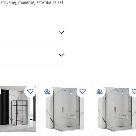
covanej, modernej estetike sa set
 zlato
st, Mosadz
čné podmienky
vá
nty_Terms_and_Conditions_
s_-_5.pdf
gnacja
nacja.pdf
v