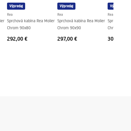
Výpredaj
Výpredaj
Výpredaj
Rea
Rea
Rea
ier
Sprchová kabína Rea Molier
Sprchová kabína Rea Molier
Sprchová kab
Chrom 90x80
Chrom 90x90
Chrom 100x
292,00 €
297,00 €
302,00 €