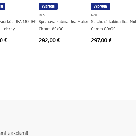
aj
Výpredaj
Výpredaj
Rea
Rea
vací kút REA MOLIER
Sprchová kabína Rea Molier
Sprchová kabína Rea Mol
- čierny
Chrom 80x80
Chrom 80x90
0 €
292,00 €
297,00 €
mi a akciami!