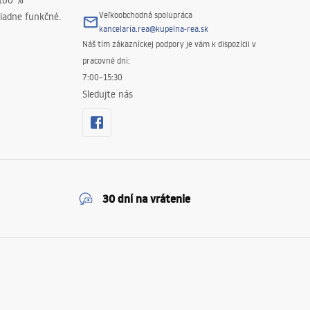
 100 %
Veľkoobchodná spolupráca
iadne funkčné.
kancelaria.rea@kupelna-rea.sk
Náš tím zákazníckej podpory je vám k dispozícii v
pracovné dni:
7:00–15:30
Sledujte nás
30 dní na vrátenie