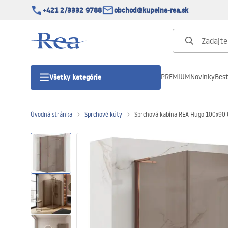
+421 2/3332 9788
obchod@kupelna-rea.sk
PREMIUM
Novinky
Best
Všetky kategórie
Úvodná stránka
Sprchové kúty
Sprchová kabína REA Hugo 100x90 
Sprchové kúty
Sprchové dvere
Sprchové vaničky
Sprchové žľaby