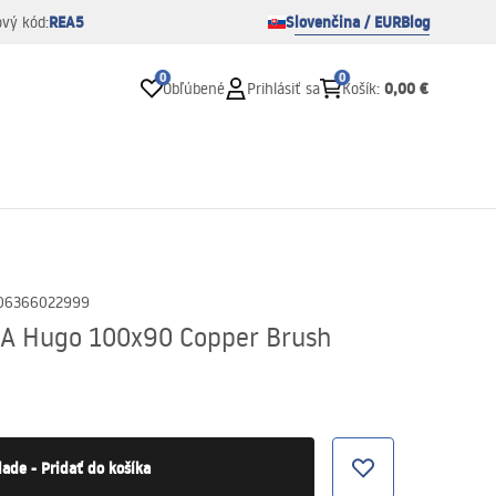
REA5
Slovenčina / EUR
Blog
ový kód:
0
0
0,00 €
Obľúbené
Prihlásiť sa
Košík
:
06366022999
EA Hugo 100x90 Copper Brush
lade - Pridať do košíka