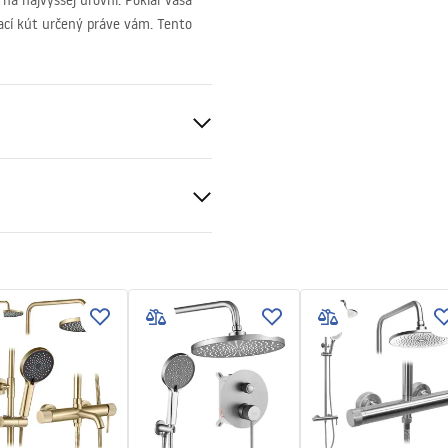
na najvyššej úrovni. Pokiaľ vaša
ací kút určený práve vám. Tento
ď
ukcja montażu
onz 6mm
kcja_kabiny_Hugo_PL.pdf
né
 bazéne resp
v