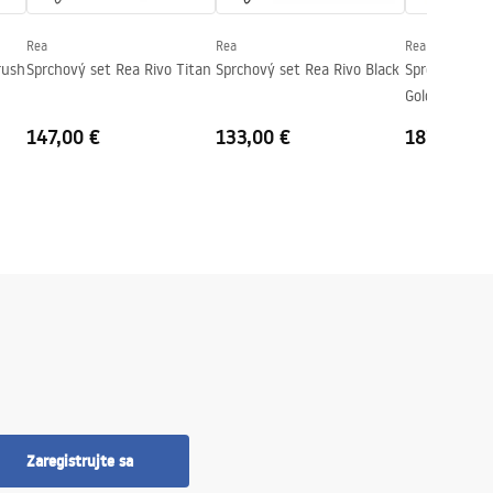
Rea
Rea
Rea
rush
Sprchový set Rea Rivo Titan
Sprchový set Rea Rivo Black
Sprchový set
Gold
147,00 €
133,00 €
187,00 €
Zaregistrujte sa