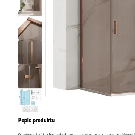
Sanitárna keramika
Umývadlá
Vaňa so zástenou
Batérie
Sprchy
Kuchyňa
Kúpeľňové doplnky a nábytok
Popis produktu