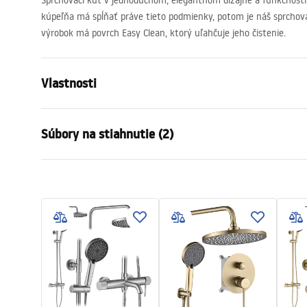
Sprchovací kút v jednoduchom, elegantnom dizajne a funkčnosti 
kúpeľňa má spĺňať práve tieto podmienky, potom je náš sprchov
výrobok má povrch Easy Clean, ktorý uľahčuje jeho čistenie.
Vlastnosti
Veľkosť (dvere x stena)
100 x 90
Súbory na stiahnutie (2)
Farba
Brúsená me
Typ kabíny
Roh
shower manual
Instr
Farba skla
dymová br
shower manual.pdf
Instru
Spôsob otvárania
Naklápateľ
zhromaždenie
Na detskom
Výška
2005
mm
Smer kabíny
Univerzálny
Záruka
24 mesiaco