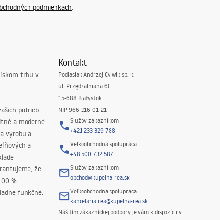
bchodných podmienkach
.
Kontakt
oľskom trhu v
Podlasiak Andrzej Cylwik sp. k.
ul. Przędzalniana 60
15-688 Białystok
ašich potrieb
NIP 966-216-01-21
Služby zákazníkom
litné a moderné
+421 233 329 788
na výrobu a
Veľkoobchodná spolupráca
peľňových a
+48 500 732 587
klade
Služby zákazníkom
rantujeme, že
obchod@kupelna-rea.sk
 100 %
Veľkoobchodná spolupráca
iadne funkčné.
kancelaria.rea@kupelna-rea.sk
Náš tím zákazníckej podpory je vám k dispozícii v