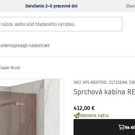
Doručenie 2–3 pracovné dni
Zľav
seller
Výpredaj
O nás
Kontakt
Copper Brush
SKU
:
KPL-K6970
ID
:
11721
EAN
:
59
Sprchová kabína R
412,00 €
Odoslanie zajtra.
Na sk