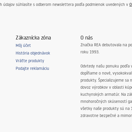
ch údajov súhlasíte s odberom newslettera podľa podmienok uvedených v
O
Zákaznícka zóna
O nás
Značka REA debutovala na p
Môj účet
roku 1993.
História objednávok
Vráťte produkty
Odvtedy našu ponuku podľa v
Podajte reklamáciu
dopĺňame o nové, vysokokva
produkty. Špecializujeme sa 
dovoz výrobkov v oblasti kú
kuchynských armatúr. Na zá
mnohoročných skúseností ga
všetky naše produkty sú na
zdravotne bezpečné a mimor