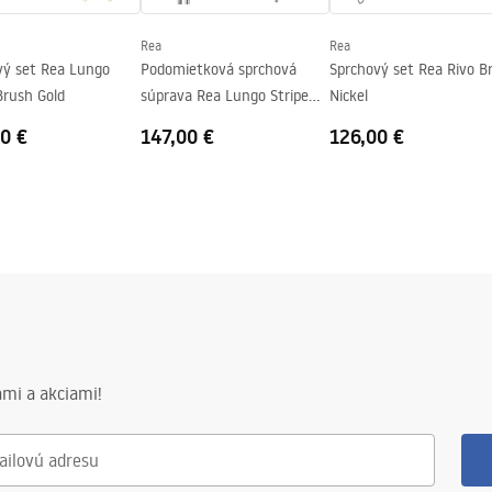
nej strane pohára
Rea
Rea
vý set Rea Lungo
Podomietková sprchová
Sprchový set Rea Rivo B
Brush Gold
súprava Rea Lungo Stripe
Nickel
Nickel Brush + BOX
0 €
147,00 €
126,00 €
mi a akciami!