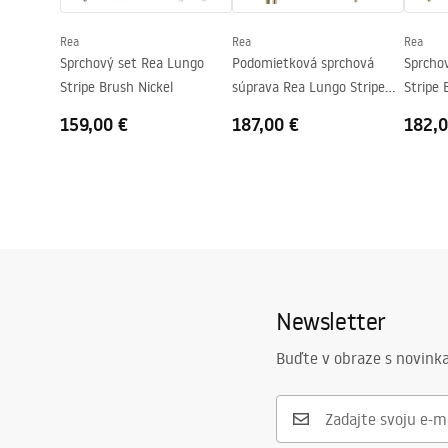
Poťah Easy Clean
Áno, na jed
Rea
Rea
Rea
Sprchový set Rea Lungo
Podomietková sprchová
Sprcho
Stripe Brush Nickel
súprava Rea Lungo Stripe
Stripe 
Gold Brush + BOX
159,00 €
187,00 €
182,0
Newsletter
Buďte v obraze s novinka