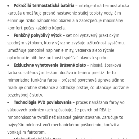
Pokročilá termostatická batéria
– inteligentná termostatická
kartuša umožňuje presné nastavenie stálej teploty vody, čím
eliminuje riziko náhodného obarenia a zabezpečuje maximálny
komfort počas každého kúpeľa.
Funkčný pohyblivý výtok
– set bol vybavený praktickým
spodným výtokom, ktorý výrazne zvyšuje užitočnosť systému.
Umožňuje pohodlné naplnenie misy, vedierka alebo rýchle
opláchnutie nôh bez nutnosti spúšťať hlavovú sprchu.
Exkluzívne vyhotovenie Brúsené zlato
– hlboká, šperková
farba so saténovým leskom dodáva interiéru prestíž. Je to
mimoriadne funkčná farba – brúsená povrchová úprava účinne
maskuje drobné stekance a odtlačky prstov, čo uľahčuje udržanie
bezchybnej čistoty.
Technológia
PVD
povlakovania
– proces nanášania farby vo
vákuových podmienkach spôsobuje, že povrch od
REA
je
mnohonásobne tvrdší než klasické galvanizovanie. Zaručuje to
najvyššiu odolnosť voči mechanickému poškodeniu, korózii a
vonkajším faktorom.