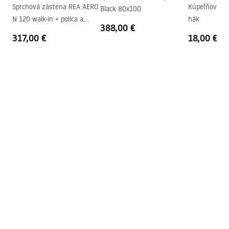
Systém Anti-Calc
Áno
shower_set.pdf
Sprchová zástena REA AERO
Kúpeľňová zla
Black 80x100
Technológia povrchovej úpravy
PVD
N 120 walk-in + polica a
hák
388,00 €
vešiak EVO - zlatá
Rozostup vodovodných
150
mm
317,00 €
Pielęgnacja
18,00 €
prípojok
Pielegnacja.pdf
Záruka
5 rokov