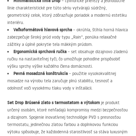
Minimalistická línia Drop
– cylindrické prierezy a jednoduché
línie charakteristické pre túto sériu vytvárajú súdržný,
geometrický celok, ktorý zdôrazňuje poriadok a modernú estetiku
interiéru.
Veľkoformátová hlavová sprcha
– okrúhla, štíhla horná hlavica
zabezpečuje široký prúd vody typu „Rain“, ponúka relaxačné
zážitky a úplné pokrytie tela mäkkým prúdom.
Ergonomická sprchová ručka
– set obsahuje dizajnovo zladenú
ručku na nastaviteľnej tyči, čo umožňuje pohodlne prispôsobiť
výšku sprchy výške každého člena domácnosti.
Pevná mosadzná konštrukcia
– použitie vysokokvalitnej
mosadze na výrobu tela zaručuje plnú stabilitu, tesnosť a
odolnosť voči vysokému tlaku vody v inštalácii.
Set Drop Brúsené zlato s termostatom a výtokom
je produkt
určený osobám, ktoré nehľadajú kompromisy medzi bezpečnosťou
a dizajnom. Spojenie inovatívnej technológie
PVD
s presnosťou
termostatu, jedinečnou zlatou farbou a doplnkovou funkciou
výtoku spôsobuje, že každodenná starostlivosť sa stáva luxusným