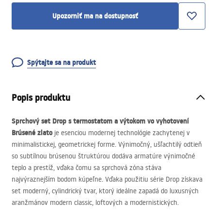
Upozorniť ma na dostupnosť
Spýtajte sa na produkt
Popis produktu
Sprchový set Drop s termostatom a výtokom vo vyhotovení
Brúsené zlato
je esenciou modernej technológie zachytenej v
minimalistickej, geometrickej forme. Výnimočný, ušľachtilý odtieň
so subtílnou brúsenou štruktúrou dodáva armatúre výnimočné
teplo a prestíž, vďaka čomu sa sprchová zóna stáva
najvýraznejším bodom kúpeľne. Vďaka použitiu série Drop získava
set moderný, cylindrický tvar, ktorý ideálne zapadá do luxusných
aranžmánov modern classic, loftových a modernistických.