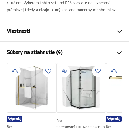
rituálom. Výberom tohto setu od
REA
staviate na trvácnosť
prémiovej triedy a dizajn, ktorý zostane moderný mnoho rokov.
Vlastnosti
Farba
Kartáčované zlato
Súbory na stiahnutie (4)
Materiál
Mosadz, ABS
Typ batérie
Termostatická
Bezpečnostné informácie
Spôsob montáže
Povrch
Safety_Information_Shower_set.pdf
Nastavenie výšky
Áno
Min. výška
845
mm
Záručné podmienky
Max. výška
1205
mm
Warranty_Terms_and_Conditions_Faucets_-_5.pdf
Výtok do vane
Áno, pevná
Výpredaj
Výpredaj
Regulácia tlaku
Nie
Rea
Návod na montáž
Rea
Sprchovací kút Rea Space In
Rea