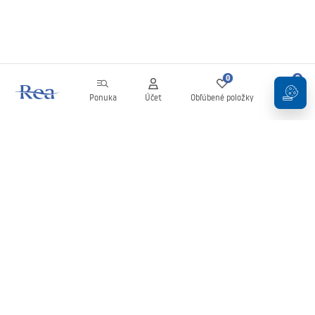
0
0
Ponuka
Účet
Obľúbené položky
Košík
Newsletter
Buďte v obraze s novinkami a akciami!
Zaregistrujte sa
Zadaním a potvrdením svojich údajov súhlasíte s odberom