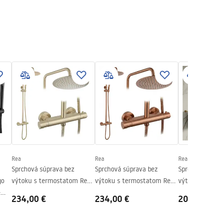
Rea
Rea
Rea
Sprchová súprava bez
Sprchová súprava bez
Sprchová súp
go
výtoku s termostatom Rea
výtoku s termostatom Rea
výtoku s te
+
Lungo Gold Brush
Lungo Copper Brush
Lungo Gold
234,00 €
234,00 €
201,00 €