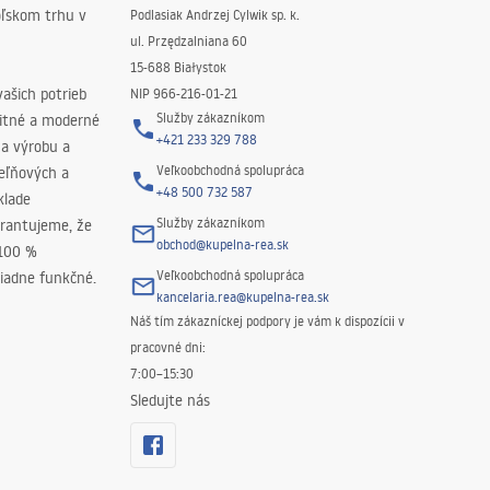
oľskom trhu v
Podlasiak Andrzej Cylwik sp. k.
ul. Przędzalniana 60
15-688 Białystok
ašich potrieb
NIP 966-216-01-21
Služby zákazníkom
litné a moderné
+421 233 329 788
na výrobu a
Veľkoobchodná spolupráca
peľňových a
+48 500 732 587
klade
Služby zákazníkom
rantujeme, že
obchod@kupelna-rea.sk
 100 %
Veľkoobchodná spolupráca
iadne funkčné.
kancelaria.rea@kupelna-rea.sk
Náš tím zákazníckej podpory je vám k dispozícii v
pracovné dni:
7:00–15:30
Sledujte nás