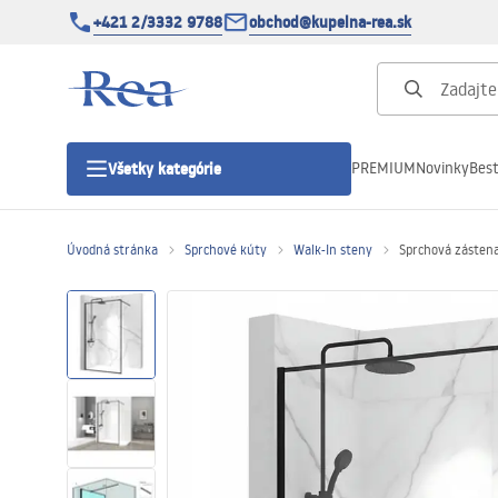
+421 2/3332 9788
obchod@kupelna-rea.sk
PREMIUM
Novinky
Best
Všetky kategórie
Úvodná stránka
Sprchové kúty
Walk-In steny
Sprchová zástena
Sprchové kúty
Sprchové dvere
Sprchové vaničky
Sprchové žľaby