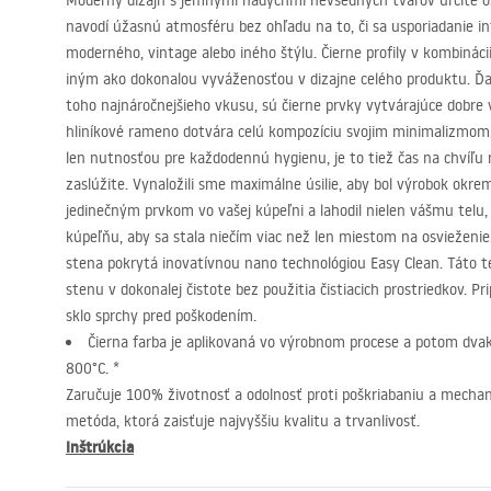
Moderný dizajn s jemnými nádychmi nevšedných tvarov určite os
navodí úžasnú atmosféru bez ohľadu na to, či sa usporiadanie i
moderného, ​​vintage alebo iného štýlu. Čierne profily v kombinác
iným ako dokonalou vyváženosťou v dizajne celého produktu. Ďal
toho najnáročnejšieho vkusu, sú čierne prvky vytvárajúce dobre 
hliníkové rameno dotvára celú kompozíciu svojim minimalizmom. 
len nutnosťou pre každodennú hygienu, je to tiež čas na chvíľu r
zaslúžite. Vynaložili sme maximálne úsilie, aby bol výrobok okrem
jedinečným prvkom vo vašej kúpeľni a lahodil nielen vášmu telu, 
kúpeľňu, aby sa stala niečím viac než len miestom na osvieženie
stena pokrytá inovatívnou nano technológiou Easy Clean. Táto 
stenu v dokonalej čistote bez použitia čistiacich prostriedkov. Pr
sklo sprchy pred poškodením.
Čierna farba je aplikovaná vo výrobnom procese a potom dvak
800°C. *
Zaručuje 100% životnosť a odolnosť proti poškriabaniu a mecha
metóda, ktorá zaisťuje najvyššiu kvalitu a trvanlivosť.
Inštrúkcia