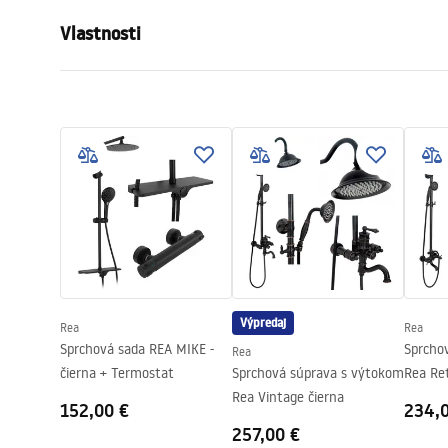
Vlastnosti
Veľkosť (dvere x stena)
100
Farba
Čierna
Typ kabíny
Vstúpiť
Farba skla
Transpare
Séria
Bler
Výpredaj
Rea
Rea
Sprchová sada REA MIKE -
Sprcho
Rea
čierna + Termostat
Sprchová súprava s výtokom
Rea Ret
Rea Vintage čierna
152,00 €
234,
257,00 €