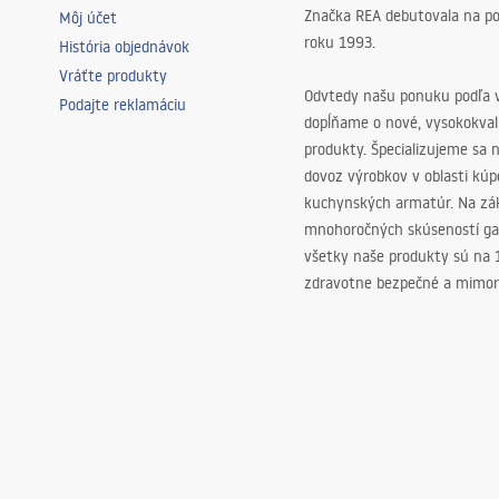
Značka REA debutovala na p
Môj účet
roku 1993.
História objednávok
Vráťte produkty
Odvtedy našu ponuku podľa v
Podajte reklamáciu
dopĺňame o nové, vysokokva
produkty. Špecializujeme sa 
dovoz výrobkov v oblasti kú
kuchynských armatúr. Na zá
mnohoročných skúseností ga
všetky naše produkty sú na
zdravotne bezpečné a mimor