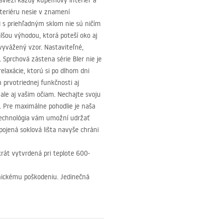
vieži každý kúpeľňový interiér a
nteriéru nesie v znamení
ii s priehľadným sklom nie sú ničím
šou výhodou, ktorá poteší oko aj
vyvážený vzor. Nastaviteľné,
Sprchová zástena série Bler nie je
elaxácie, ktorú si po dlhom dni
 prvotriednej funkčnosti aj
ale aj vašim očiam. Nechajte svoju
. Pre maximálne pohodlie je naša
technológia vám umožní udržať
ipojená soklová lišta navyše chráni
rát vytvrdená pri teplote 600-
nickému poškodeniu. Jedinečná