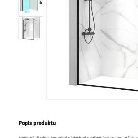
Sanitárna keramika
Umývadlá
Vaňa so zástenou
Batérie
Sprchy
Kuchyňa
Kúpeľňové doplnky a nábytok
Popis produktu