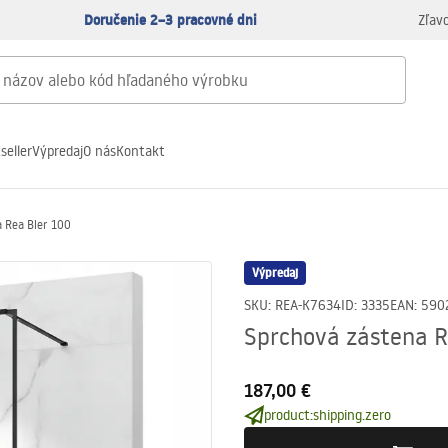
Doručenie 2–3 pracovné dni
Zľav
seller
Výpredaj
O nás
Kontakt
 Rea Bler 100
Výpredaj
SKU
:
REA-K7634
ID
:
3335
EAN
:
590
Sprchová zástena R
187,00 €
product:shipping.zero