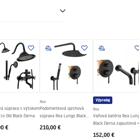
nt 8mm
Výpredaj
Rea
vá súprava s výtokom
Podomietková sprchová
Rea
ro Old Black čierna
súprava Rea Lungo Black
Vaňová batéria Rea Lun
čierna + BOX
Black čierna zapustená 
00 €
210,00 €
BOX
152,00 €