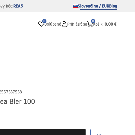
REA5
Slovenčina / EUR
Blog
ový kód:
0
0
0,00 €
Obľúbené
Prihlásiť sa
Košík
:
2557337538
ea Bler 100