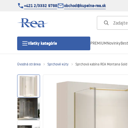
+421 2/3332 9788
obchod@kupelna-rea.sk
PREMIUM
Novinky
Best
Všetky kategórie
Úvodná stránka
Sprchové kúty
Sprchová kabína REA Montana Gold
Sprchové kúty
Sprchové dvere
Sprchové vaničky
Sprchové žľaby