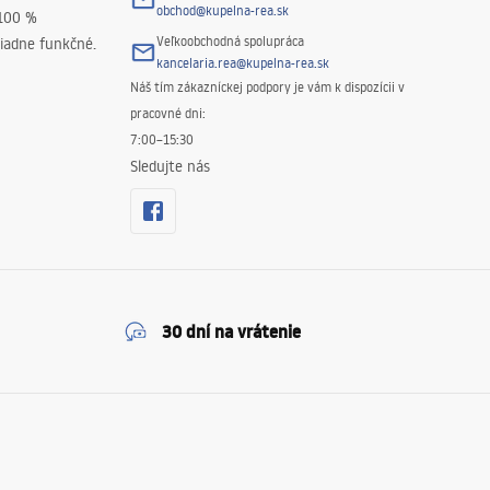
obchod@kupelna-rea.sk
 100 %
Veľkoobchodná spolupráca
iadne funkčné.
kancelaria.rea@kupelna-rea.sk
Náš tím zákazníckej podpory je vám k dispozícii v
pracovné dni:
7:00–15:30
Sledujte nás
30 dní na vrátenie