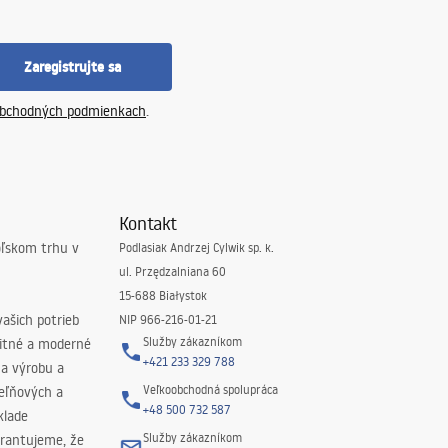
Zaregistrujte sa
bchodných podmienkach
.
Kontakt
oľskom trhu v
Podlasiak Andrzej Cylwik sp. k.
ul. Przędzalniana 60
15-688 Białystok
ašich potrieb
NIP 966-216-01-21
Služby zákazníkom
litné a moderné
+421 233 329 788
na výrobu a
Veľkoobchodná spolupráca
peľňových a
+48 500 732 587
klade
Služby zákazníkom
rantujeme, že