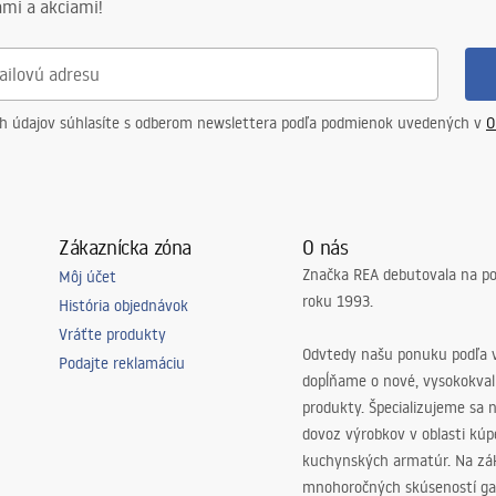
mi a akciami!
ch údajov súhlasíte s odberom newslettera podľa podmienok uvedených v
O
Zákaznícka zóna
O nás
Značka REA debutovala na p
Môj účet
roku 1993.
História objednávok
Vráťte produkty
Odvtedy našu ponuku podľa v
Podajte reklamáciu
dopĺňame o nové, vysokokva
produkty. Špecializujeme sa 
dovoz výrobkov v oblasti kú
kuchynských armatúr. Na zá
mnohoročných skúseností ga