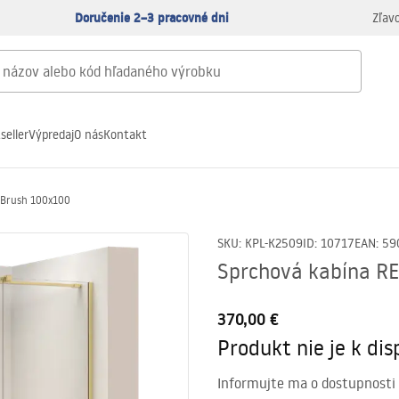
Doručenie 2–3 pracovné dni
Zľav
seller
Výpredaj
O nás
Kontakt
 Brush 100x100
SKU
:
KPL-K2509
ID
:
10717
EAN
:
59
Sprchová kabína R
370,00 €
Produkt nie je k disp
Informujte ma o dostupnosti