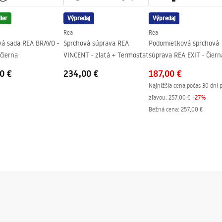
nej strane pohára
ler
Výpredaj
Výpredaj
Rea
Rea
vá sada REA BRAVO -
Sprchová súprava REA
Podomietková sprchová
čierna
VINCENT - zlatá + Termostat
súprava REA EXIT - Čiern
0 €
234,00 €
187,00 €
Najnižšia cena počas 30 dní 
zľavou:
257,00 €
-
27
%
Bežná cena
:
257,00 €