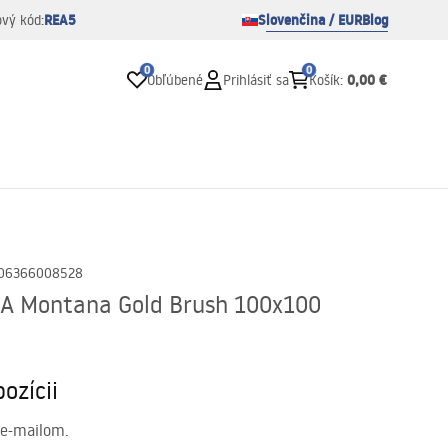
REA5
Slovenčina / EUR
Blog
ový kód:
0
0
0,00 €
Obľúbené
Prihlásiť sa
Košík
:
06366008528
EA Montana Gold Brush 100x100
ozícii
 e-mailom.