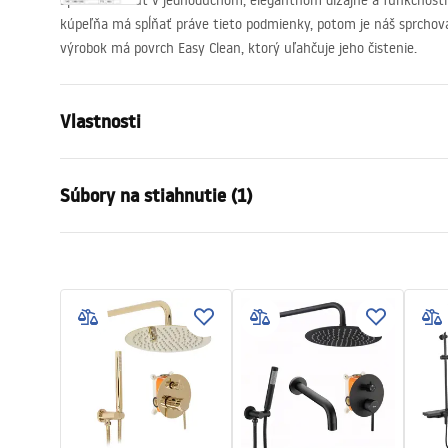
Sprchovací kút v jednoduchom, elegantnom dizajne a funkčnosti 
kúpeľňa má spĺňať práve tieto podmienky, potom je náš sprchov
výrobok má povrch Easy Clean, ktorý uľahčuje jeho čistenie.
Vlastnosti
Veľkosť (dvere x stena)
100 x 100
Súbory na stiahnutie (1)
Farba
Brúsené zla
Typ kabíny
Roh
Manual
Farba skla
Transpare
Instrukcja Kabiny Montana.pdf
Spôsob otvárania
Posuvné
zhromaždenie
Na detskom
Výška
2005
mm
Smer kabíny
Univerzálny
Záruka
24 mesiaco