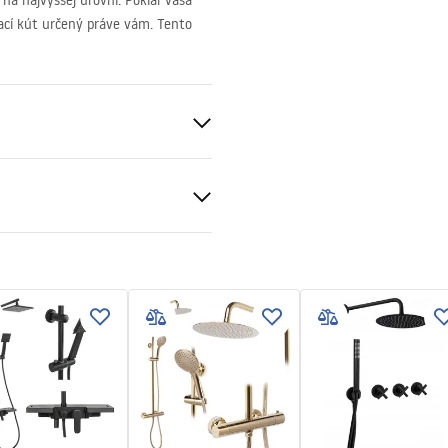
na najvyššej úrovni. Pokiaľ vaša
ací kút určený práve vám. Tento
to
nt 6mm
 bazéne resp
v