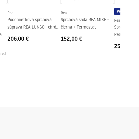
Výpredaj
Rea
Rea
Podomietková sprchová
Sprchová sada REA MIKE -
Rea
súprava REA LUNGO - chróm
čierna + Termostat
Sprchová súp
a
+ BOX
Rea Vintage 
206,00 €
152,00 €
257,00 €
pred