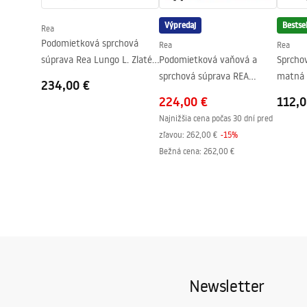
Poťah Easy Clean
Áno, na jed
Výpredaj
Bestsel
Rea
Podomietková sprchová
Rea
Rea
súprava Rea Lungo L. Zlaté
Podomietková vaňová a
Sprcho
zlato + BOX
sprchová súprava REA
matná 
234,00 €
LUNGO - čierna + BOX
224,00 €
112,0
Najnižšia cena počas 30 dní pred
zľavou:
262,00 €
-
15
%
Bežná cena
:
262,00 €
Newsletter