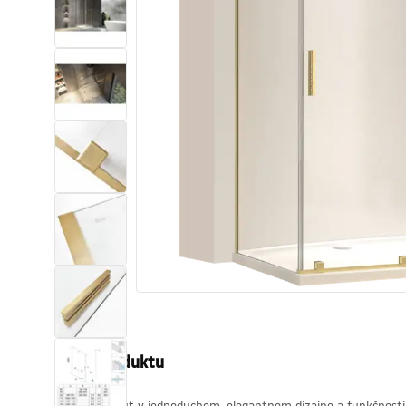
Sanitárna keramika
Umývadlá
Vaňa so zástenou
Batérie
Sprchy
Kuchyňa
Kúpeľňové doplnky a nábytok
Popis produktu