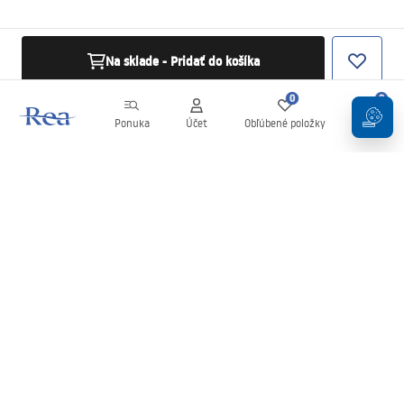
Na sklade - Pridať do košíka
0
0
Ponuka
Účet
Obľúbené položky
Košík
Newsletter
Buďte v obraze s novinkami a akciami!
Zaregistrujte sa
Zadaním a potvrdením svojich údajov súhlasíte s odberom