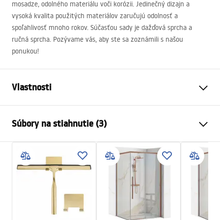
mosadze, odolného materiálu voči korózii. Jedinečný dizajn a
vysoká kvalita použitých materiálov zaručujú odolnosť a
spoľahlivosť mnoho rokov. Súčasťou sady je dažďová sprcha a
ručná sprcha. Pozývame vás, aby ste sa zoznámili s našou
ponukou!
Vlastnosti
Farba
Titán
Súbory na stiahnutie (3)
Materiál
ABS
Typ batérie
Páková
Bezpečnostné informácie
Spôsob montáže
Povrch
Safety_Information_Shower_set.pdf
Nastavenie výšky
Áno
Max. výška
1440
mm
Záručné podmienky
Výtok do vane
Áno, otočná
Warranty_Terms_and_Conditions_Faucets_-_5.pdf