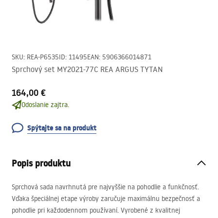
SKU
:
REA-P6535
ID
:
11495
EAN
:
5906366014871
Sprchový set MY2021-77C REA ARGUS TYTAN
164,00 €
Odoslanie zajtra.
Spýtajte sa na produkt
Popis produktu
Sprchová sada navrhnutá pre najvyššie na pohodlie a funkčnosť.
Vďaka špeciálnej etape výroby zaručuje maximálnu bezpečnosť a
pohodlie pri každodennom používaní. Vyrobené z kvalitnej