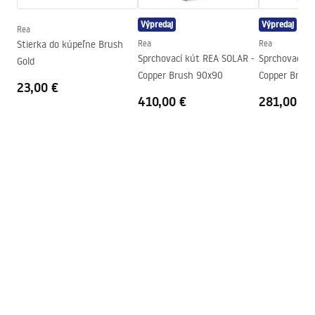
Regulácia tlaku
Áno
Výpredaj
Výpredaj
Systém Anti-Calc
Áno
Rea
Návod na montáž
Stierka do kúpeľne Brush
Rea
Rea
Technológia povrchovej úpravy
PVD
shower_set.pdf
Sprchovací kút REA SOLAR -
Sprchovací k
Gold
Rozostup vodovodných
150
mm
Copper Brush 90x90
Copper Brus
23,00 €
prípojok
410,00 €
281,00 €
Záruka
24 mesiacov