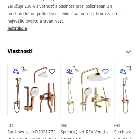
Zaručuje 100% životnosť a odolnosť proti poškriabaniu a
mechanickému poškodeniu. Jedinečná metóda, ktorá zaisťuje
najvyššiu kvalitu a trvanlivosť.
Inštrúkcia
Vlastnosti
Veľkosť (dvere x stena)
120
Farba
Čierna
Typ kabíny
Vstúpiť
Farba skla
Transparent 8mm
Séria
Bler
Smer kabíny
Univerzálny
Rea
Rea
Rea
Záruka
24 mesiacov
Sprchový set MY2021-77C
Sprchový set REA Veneta
Sprchový se