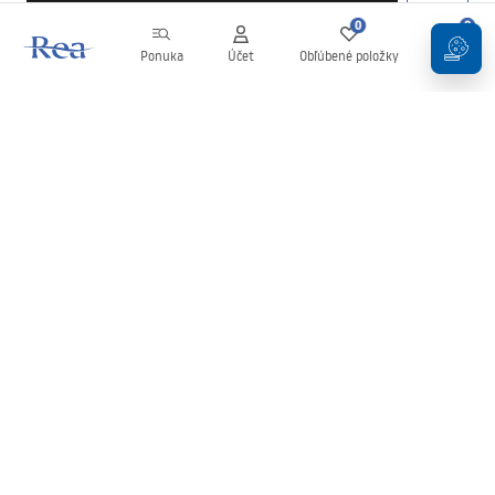
0
0
Ponuka
Účet
Obľúbené položky
Košík
Newsletter
Buďte v obraze s novinkami a akciami!
Zaregistrujte sa
Zadaním a potvrdením svojich údajov súhlasíte s odberom
newslettera podľa podmienok uvedených v
Obchodných
podmienkach
.