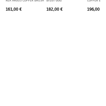
REA ARGUS COPPER BRUSH
Brush Gold
COPPER BRU
161,00 €
182,00 €
196,00 €