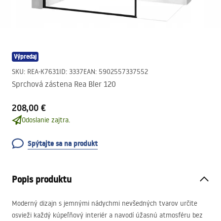
Výpredaj
SKU
:
REA-K7631
ID
:
3337
EAN
:
5902557337552
Sprchová zástena Rea Bler 120
208,00 €
Odoslanie zajtra.
Spýtajte sa na produkt
Popis produktu
Moderný dizajn s jemnými nádychmi nevšedných tvarov určite
osvieži každý kúpeľňový interiér a navodí úžasnú atmosféru bez