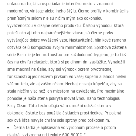
ohľadu na to, či sa usporiadanie interiéru nesie v znamení
moderného, ​​vintage alebo iného štýlu. Čierne profily v kombinácii s
priehľadným sklom nie sú ničím iným ako dokonalou
vyváženosťou v dizajne celého produktu. Ďalšou výhodou, ktorá
poteší oko aj toho najnáročnejšieho vkusu, sú čierne prvky
vytvárajúce dobre vyvážený vzor. Nastaviteľné, hliníkové rameno
dotvára celú kompozíciu svojim minimalizmom. Sprchová zástena
série Bler nie je len nutnosťou pre každodennú hygienu, je to tiež
čas na chvíľu relaxácie, ktorú si po dlhom dni zaslúžite. Vynaložili
sme maximálne úsilie, aby bol výrobok okrem prvotriednej
funkčnosti aj jedinečným prvkom vo vašej kúpeľni a lahodil nielen
vášmu telu, ale aj vašim očiam. Nechajte svoju kúpeľňu, aby sa
stala niečím viac než len miestom na osvieženie. Pre maximálne
pohodlie je naša stena pokrytá inovatívnou nano technológiou
Easy Clean. Táto technológia vám umožní udržať stenu v
dokonalej čistote bez použitia čistiacich prostriedkov. Pripojená
soklová lišta navyše chráni sklo sprchy pred poškodením.
Čierna farba je aplikovaná vo výrobnom procese a potom
dvakrát vytvrdená pri teplote 600-800°C. *