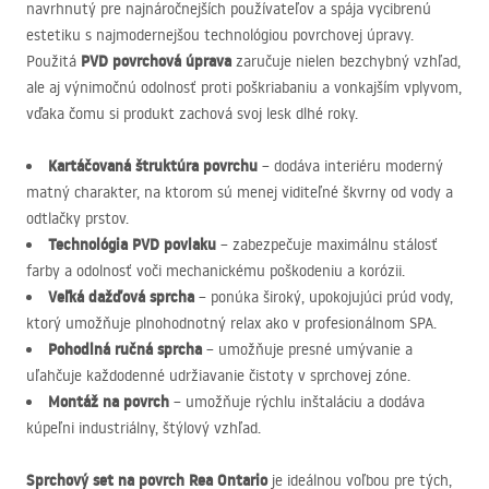
navrhnutý pre najnáročnejších používateľov a spája vycibrenú
estetiku s najmodernejšou technológiou povrchovej úpravy.
PVD
povrchová úprava
Použitá
zaručuje nielen bezchybný vzhľad,
ale aj výnimočnú odolnosť proti poškriabaniu a vonkajším vplyvom,
vďaka čomu si produkt zachová svoj lesk dlhé roky.
Kartáčovaná štruktúra povrchu
– dodáva interiéru moderný
matný charakter, na ktorom sú menej viditeľné škvrny od vody a
odtlačky prstov.
Technológia
PVD
povlaku
– zabezpečuje maximálnu stálosť
farby a odolnosť voči mechanickému poškodeniu a korózii.
Veľká dažďová sprcha
– ponúka široký, upokojujúci prúd vody,
ktorý umožňuje plnohodnotný relax ako v profesionálnom
SPA
.
Pohodlná ručná sprcha
– umožňuje presné umývanie a
uľahčuje každodenné udržiavanie čistoty v sprchovej zóne.
Montáž na povrch
– umožňuje rýchlu inštaláciu a dodáva
kúpeľni industriálny, štýlový vzhľad.
Sprchový set na povrch Rea Ontario
je ideálnou voľbou pre tých,