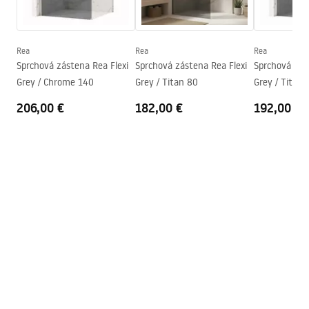
Max. výška
1240
mm
Warranty_Terms_and_Conditions_Faucets_-_5.pdf
Výtok do vane
Nie
Regulácia tlaku
Áno
Rea
Rea
Rea
Návod na montáž
Sprchová zástena Rea Flexi
Sprchová zástena Rea Flexi
Sprchová zás
Systém Anti-Calc
Áno
shower_set.pdf
Grey / Chrome 140
Grey / Titan 80
Grey / Titan 
Technológia povrchovej úpravy
PVD
206,00 €
182,00 €
192,00 €
Rozostup vodovodných
150
mm
prípojok
Záruka
24 mesiacov