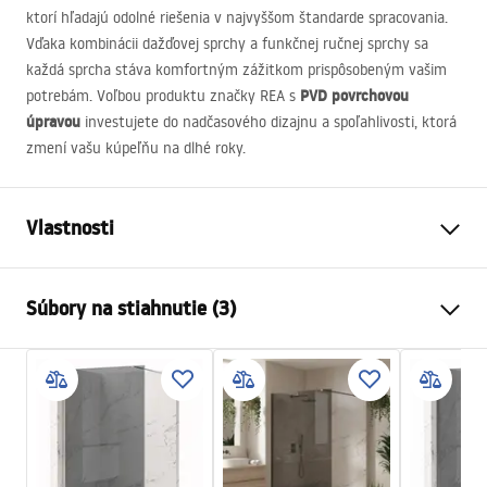
ktorí hľadajú odolné riešenia v najvyššom štandarde spracovania.
Vďaka kombinácii dažďovej sprchy a funkčnej ručnej sprchy sa
každá sprcha stáva komfortným zážitkom prispôsobeným vašim
PVD
povrchovou
potrebám. Voľbou produktu značky
REA
s
úpravou
investujete do nadčasového dizajnu a spoľahlivosti, ktorá
zmení vašu kúpeľňu na dlhé roky.
Vlastnosti
Farba
Kartáčovaná meď
Súbory na stiahnutie (3)
Materiál
Mosadz, ABS
Typ batérie
Páková
Bezpečnostné informácie
Spôsob montáže
Povrch
Safety_Information_Shower_set.pdf
Nastavenie výšky
Áno
Min. výška
740
mm
Záručné podmienky