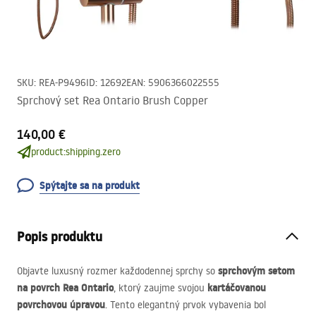
SKU
:
REA-P9496
ID
:
12692
EAN
:
5906366022555
Sprchový set Rea Ontario Brush Copper
140,00 €
product:shipping.zero
Spýtajte sa na produkt
Popis produktu
sprchovým setom
Objavte luxusný rozmer každodennej sprchy so
na povrch Rea Ontario
kartáčovanou
, ktorý zaujme svojou
povrchovou úpravou
. Tento elegantný prvok vybavenia bol