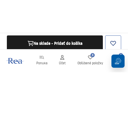
Na sklade - Pridať do košíka
0
0
Ponuka
Účet
Obľúbené položky
Košík
Newsletter
Buďte v obraze s novinkami a akciami!