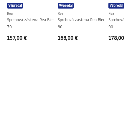
Výpredaj
Výpredaj
Výpredaj
Regulácia tlaku
Nie
Návod na montáž
Rea
Rea
Rea
Systém Anti-Calc
Áno
shower_set.pdf
Sprchová zástena Rea Bler
Sprchová zástena Rea Bler
Sprchová zás
Technológia povrchovej úpravy
Chrome plating
70
80
90
Rozostup vodovodných
150
mm
157,00 €
168,00 €
178,00 €
prípojok
Záruka
24 mesiacov