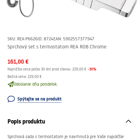
SKU
:
REA-P6626
ID
:
8724
EAN
:
5902557377947
Sprchový set s termostatom REA ROB Chrome
161,00 €
-
30
%
Najnižšia cena počas 30 dní pred zľavou:
229,00 €
Bežná cena
:
229,00 €
Odoslanie dňa pondelok.
Spýtajte sa na produkt
Popis produktu
Sprchová sada s termostatom je navrhnutá pre Vaše najväčšie