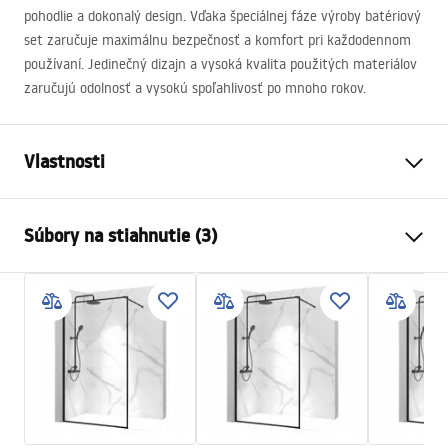
pohodlie a dokonalý design. Vďaka špeciálnej fáze výroby batériový
set zaručuje maximálnu bezpečnosť a komfort pri každodennom
používaní. Jedinečný dizajn a vysoká kvalita použitých materiálov
zaručujú odolnosť a vysokú spoľahlivosť po mnoho rokov.
Vlastnosti
Farba
Chróm
Súbory na stiahnutie (3)
Materiál
Mosadz, ABS
Typ batérie
Termostatická
Bezpečnostné informácie
Spôsob montáže
Povrch
Safety_Information_Shower_set.pdf
Nastavenie výšky
Áno
Min. výška
850
mm
Záručné podmienky
Max. výška
1150
mm
Warranty_Terms_and_Conditions_Faucets_-_5.pdf
Výtok do vane
Áno, pevná