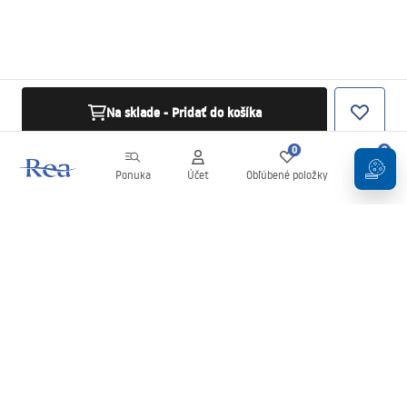
Na sklade - Pridať do košíka
0
0
Ponuka
Účet
Obľúbené položky
Košík
Newsletter
Buďte v obraze s novinkami a akciami!
Zaregistrujte sa