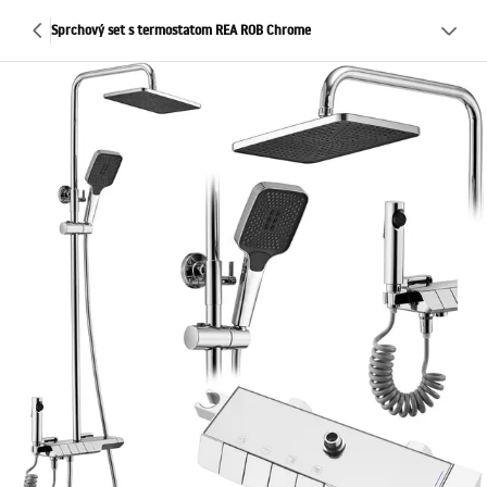
Sprchový set s termostatom REA ROB Chrome