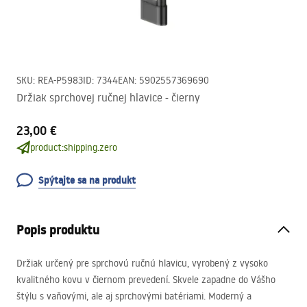
SKU
:
REA-P5983
ID
:
7344
EAN
:
5902557369690
Držiak sprchovej ručnej hlavice - čierny
23,00 €
product:shipping.zero
Spýtajte sa na produkt
Popis produktu
Držiak určený pre sprchovú ručnú hlavicu, vyrobený z vysoko
kvalitného kovu v čiernom prevedení. Skvele zapadne do Vášho
štýlu s vaňovými, ale aj sprchovými batériami. Moderný a