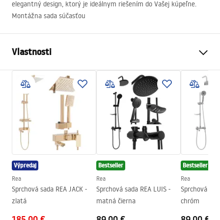
elegantný design, ktorý je ideálnym riešením do Vašej kúpeľne.
Montážna sada súčasťou
Vlastnosti
Farba
Čierna
Materiál
Kov
Spôsob montáže
Skrutkovací
Šírka
112
mm
Výška
700
mm
Hĺbka
55
mm
Výpredaj
Bestseller
Bestseller
Záruka
24 mesiacov
Rea
Rea
Rea
Sprchová sada REA JACK -
Sprchová sada REA LUIS -
Sprchová sad
zlatá
matná čierna
chróm
185,00 €
89,00 €
89,00 €