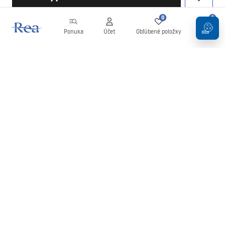
0
0
Ponuka
Účet
Obľúbené položky
Košík
Newsletter
Buďte v obraze s novinkami a akciami!
Zaregistrujte sa
Zadaním a potvrdením svojich údajov súhlasíte s odberom
newslettera podľa podmienok uvedených v
Obchodných
podmienkach
.