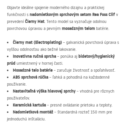
Objavte ideálne spojenie moderného dizajnu a praktickej
nadomietkovým sprchovým setom Rea Foss Clif
funkčnosti s
v
Čierny Mat
prevedení
. Tento model sa vyznačuje odolnou
mosadzným telom
povrchovou úpravou a pevným
batérie.
Čierny mat (Electroplating)
– galvanická povrchová úprava s
vyššou odolnosťou ako bežné lakovanie.
Inovatívna ručná sprcha
bidetový/hygienický
– ponúka aj
prúd
umiestnený v hornej časti.
Mosadzné telo batérie
– zaručuje životnosť a spoľahlivosť.
ABS
sprchová rúčka
– ľahká a pohodlná na každodenné
používanie.
Nastaviteľná výška hlavovej sprchy
– vhodná pre rôznych
používateľov.
Keramická kartuša
– presné ovládanie prietoku a teploty.
Nadomietková montáž
– štandardná rozteč 150 mm pre
jednoduchú inštaláciu.