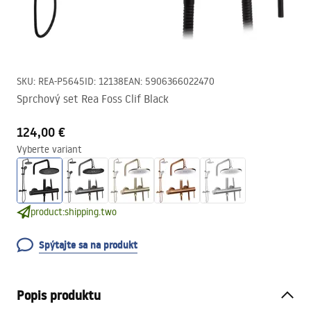
SKU
:
REA-P5645
ID
:
12138
EAN
:
5906366022470
Sprchový set Rea Foss Clif Black
124,00 €
Vyberte variant
product:shipping.two
Spýtajte sa na produkt
Popis produktu