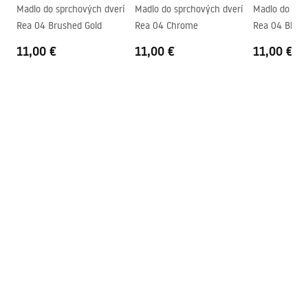
Systém Anti-Calc
Áno
shower_set.pdf
Madlo do sprchových dverí
Madlo do sprchových dverí
Madlo do spr
Technológia povrchovej úpravy
Electroplating
Rea 04 Brushed Gold
Rea 04 Chrome
Rea 04 Black
Rozostup vodovodných
150
mm
11,00 €
11,00 €
11,00 €
prípojok
Záruka
24 mesiacov