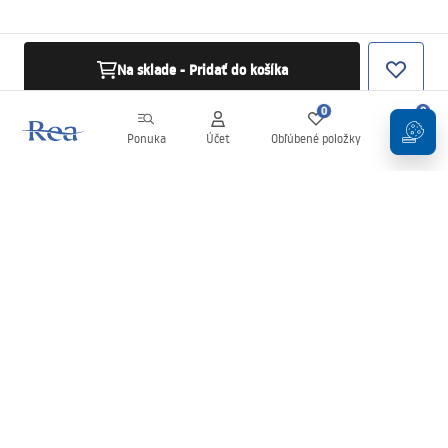
Na sklade - Pridať do košíka
0
0
Ponuka
Účet
Obľúbené položky
Košík
Newsletter
Buďte v obraze s novinkami a akciami!
Zaregistrujte sa
Zadaním a potvrdením svojich údajov súhlasíte s odberom