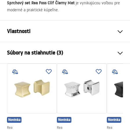
Sprchový set Rea Foss Clif Čierny Mat
je vynikajúcou voľbou pre
moderné a praktické kúpeľne.
Vlastnosti
Farba
Čierna
Súbory na stiahnutie (3)
Materiál
Mosadz, ABS
Typ batérie
Páková
Bezpečnostné informácie
Spôsob montáže
Povrch
Safety_Information_Shower_set.pdf
Nastavenie výšky
Áno
Min. výška
930
mm
Záručné podmienky
Max. výška
1310
mm
Warranty_Terms_and_Conditions_Faucets_-_5.pdf
Výtok do vane
Nie
Novinka
Novinka
Novinka
Regulácia tlaku
Áno
Návod na montáž
Rea
Rea
Rea