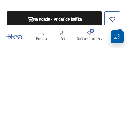
Na sklade - Pridať do košíka
0
0
Ponuka
Účet
Obľúbené položky
Košík
Newsletter
Buďte v obraze s novinkami a akciami!
Zaregistrujte sa
Zadaním a potvrdením svojich údajov súhlasíte s odberom