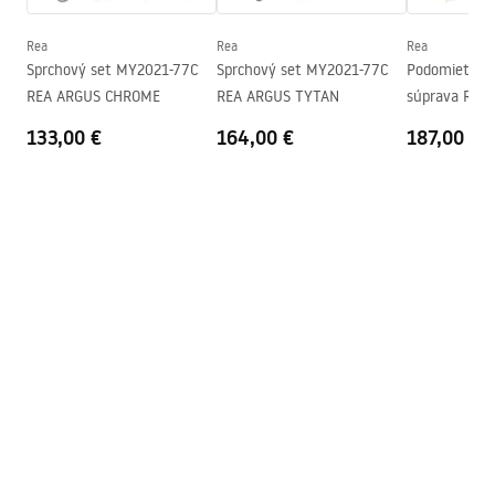
Rea
Rea
Rea
Sprchový set MY2021-77C
Sprchový set MY2021-77C
Podomietkov
REA ARGUS CHROME
REA ARGUS TYTAN
súprava Rea 
Gold + BOX
133,00 €
164,00 €
187,00 €