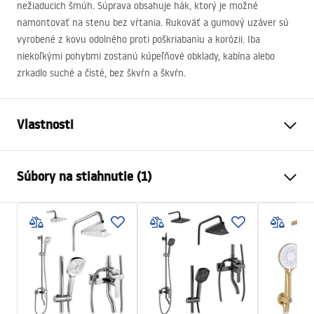
nežiaducich šmúh. Súprava obsahuje hák, ktorý je možné
namontovať na stenu bez vŕtania. Rukoväť a gumový uzáver sú
vyrobené z kovu odolného proti poškriabaniu a korózii. Iba
niekoľkými pohybmi zostanú kúpeľňové obklady, kabína alebo
zrkadlo suché a čisté, bez škvŕn a škvŕn.
Vlastnosti
Farba
Brúsene zlato
Súbory na stiahnutie (1)
Materiál
oceľ, Plast
Výška
165
mm
Karta produktu
Šírka (mm)
250
mm
SCIAGACZKA GOLD.pdf
Záruka
12 mesiacov