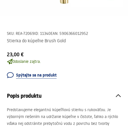
SKU
:
REA-72069
ID
:
11340
EAN
:
5906366012952
Stierka do kúpeľne Brush Gold
23,00 €
Odoslanie zajtra.
Spýtajte sa na produkt
Popis produktu
Predstavujeme elegantnú kúpeľňovú stierku s rukoväťou. Je
výborným riešením na udržanie kúpeľne v čistote, ľahko a rýchlo
vďaka nej odstránite prebytočnú vodu z povrchu bez tvorby