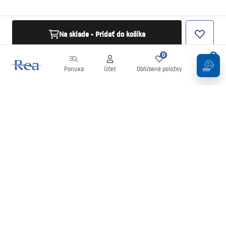
Na sklade - Pridať do košíka
0
0
Ponuka
Účet
Obľúbené položky
Košík
Newsletter
Buďte v obraze s novinkami a akciami!
Zaregistrujte sa
Zadaním a potvrdením svojich údajov súhlasíte s odberom