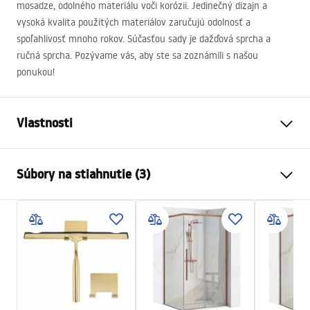
mosadze, odolného materiálu voči korózii. Jedinečný dizajn a
vysoká kvalita použitých materiálov zaručujú odolnosť a
spoľahlivosť mnoho rokov. Súčasťou sady je dažďová sprcha a
ručná sprcha. Pozývame vás, aby ste sa zoznámili s našou
ponukou!
Vlastnosti
Farba
Čierna
Súbory na stiahnutie (3)
Materiál
Mosadz, ABS
Typ batérie
Páková
Bezpečnostné informácie
Nastavenie výšky
Áno
Safety_Information_Shower_set.pdf
Min. výška
920
mm
Max. výška
1290
mm
Záručné podmienky
Výtok do vane
Áno, otočná
Warranty_Terms_and_Conditions_Faucets_-_5.pdf