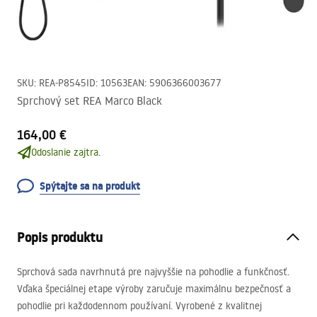
SKU
:
REA-P8545
ID
:
10563
EAN
:
5906366003677
Sprchový set REA Marco Black
164,00 €
Odoslanie zajtra.
Spýtajte sa na produkt
Popis produktu
Sprchová sada navrhnutá pre najvyššie na pohodlie a funkčnosť.
Vďaka špeciálnej etape výroby zaručuje maximálnu bezpečnosť a
pohodlie pri každodennom používaní. Vyrobené z kvalitnej