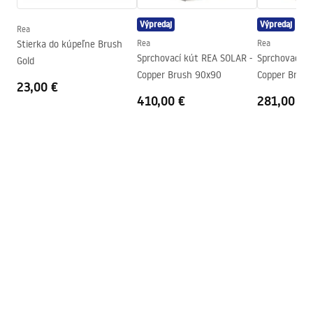
Regulácia tlaku
Áno
Výpredaj
Výpredaj
Systém Anti-Calc
Áno
Rea
Návod na montáž
Stierka do kúpeľne Brush
Rea
Rea
Technológia povrchovej úpravy
Electroplating
shower_set.pdf
Sprchovací kút REA SOLAR -
Sprchovací k
Gold
Rozostup vodovodných
150
mm
Copper Brush 90x90
Copper Brus
23,00 €
prípojok
410,00 €
281,00 €
Záruka
24 mesiacov