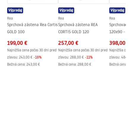
Výtok do vane
Áno, otočná
Výpredaj
Výpredaj
Výpredaj
Regulácia tlaku
Áno
Návod na montáž
Rea
Rea
Rea
Systém Anti-Calc
Áno
shower_set.pdf
Sprchová zástena Rea Cortis
Sprchová zástena REA
Sprchovací k
Technológia povrchovej úpravy
PVD
GOLD 100
CORTIS GOLD 120
120x90 - zlat
Rozostup vodovodných
150
mm
199,00 €
257,00 €
398,00 €
prípojok
Najnižšia cena počas 30 dní pred
Najnižšia cena počas 30 dní pred
Najnižšia cena 
Záruka
24 mesiacov
zľavou:
243,00 €
-
18
%
zľavou:
288,00 €
-
11
%
zľavou:
484,00
Bežná cena
:
243,00 €
Bežná cena
:
288,00 €
Bežná cena
:
48