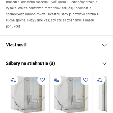
mosadze, odolného materiálu voči korózii. Jedinečný dizajn a
vysoká kvalita použitých materiálov zaručujú odolnosť a
spoľahlivosť mnoho rokov. Súčasťou sady je dažďová sprcha a
ručná sprcha. Pozývame vás, aby ste sa zoznámili s našou
ponukou!
Vlastnosti
Farba
Titán
Súbory na stiahnutie (3)
Materiál
Mosadz, ABS
Typ batérie
Páková
Bezpečnostné informácie
Spôsob montáže
Povrch
Safety_Information_Shower_set.pdf
Nastavenie výšky
Áno
Min. výška
980
mm
Záručné podmienky
Max. výška
1300
mm
Warranty_Terms_and_Conditions_Faucets_-_5.pdf