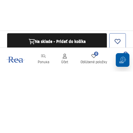
Na sklade - Pridať do košíka
0
0
Ponuka
Účet
Obľúbené položky
Košík
Newsletter
Buďte v obraze s novinkami a akciami!