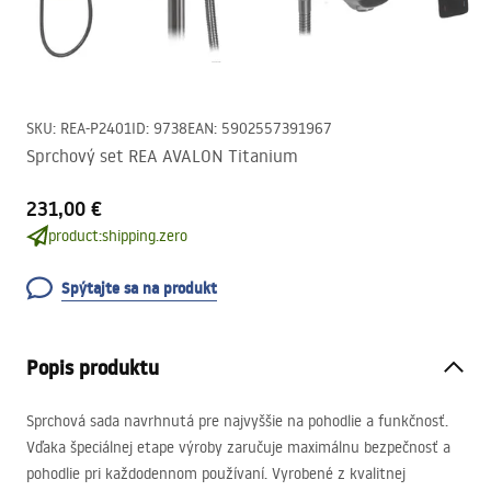
SKU
:
REA-P2401
ID
:
9738
EAN
:
5902557391967
Sprchový set REA AVALON Titanium
231,00 €
product:shipping.zero
Spýtajte sa na produkt
Popis produktu
Sprchová sada navrhnutá pre najvyššie na pohodlie a funkčnosť.
Vďaka špeciálnej etape výroby zaručuje maximálnu bezpečnosť a
pohodlie pri každodennom používaní. Vyrobené z kvalitnej