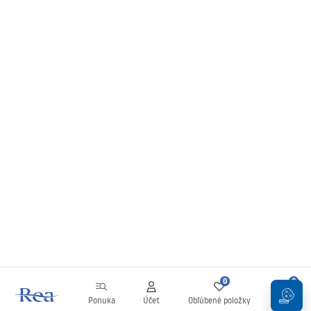
0
0
Ponuka
Účet
Obľúbené položky
Košík