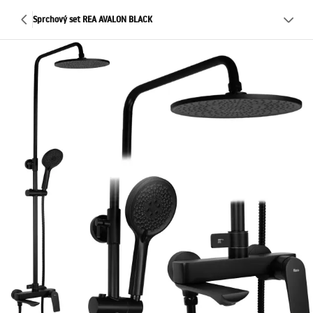
Sprchový set REA AVALON BLACK