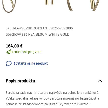
SKU
:
REA-P9529
ID
:
9312
EAN
:
5902557392896
Sprchový set REA BLOOM WHITE GOLD
164,00 €
product:shipping.zero
Spýtajte sa na produkt
Popis produktu
Sprchová sada navrhnutá pre najvyššie na pohodlie a funkčnosť.
Vďaka špeciálnej etape výroby zaručuje maximálnu bezpečnosť a
pohodlie pri každodennom používaní. Vyrobené z kvalitnej