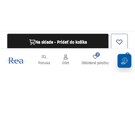
Na sklade - Pridať do košíka
0
0
Ponuka
Účet
Obľúbené položky
Košík
Newsletter
Buďte v obraze s novinkami a akciami!