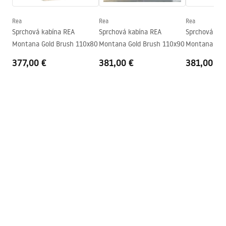
Výtok do vane
Áno, otočná
Regulácia tlaku
Áno
Rea
Rea
Rea
Návod na montáž
Sprchová kabína REA
Sprchová kabína REA
Sprchová kab
Systém Anti-Calc
Áno
shower_set.pdf
Montana Gold Brush 110x80
Montana Gold Brush 110x90
Montana Gol
Technológia povrchovej úpravy
PVD
110x100
377,00 €
381,00 €
381,00 €
Rozostup vodovodných
150
mm
prípojok
Záruka
24 mesiacov