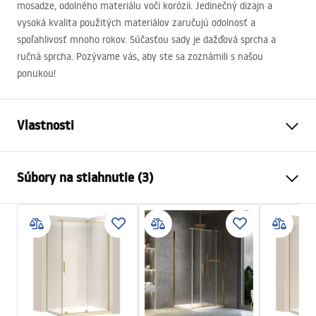
mosadze, odolného materiálu voči korózii. Jedinečný dizajn a
vysoká kvalita použitých materiálov zaručujú odolnosť a
spoľahlivosť mnoho rokov. Súčasťou sady je dažďová sprcha a
ručná sprcha. Pozývame vás, aby ste sa zoznámili s našou
ponukou!
Vlastnosti
Farba
Biela/Zlatá, Zlatá
Súbory na stiahnutie (3)
Materiál
Mosadz, ABS
Typ batérie
Páková
Bezpečnostné informácie
Spôsob montáže
Povrch
Safety_Information_Shower_set.pdf
Nastavenie výšky
Áno
Min. výška
1100
mm
Záručné podmienky
Max. výška
1440
mm
Warranty_Terms_and_Conditions_Faucets_-_5.pdf