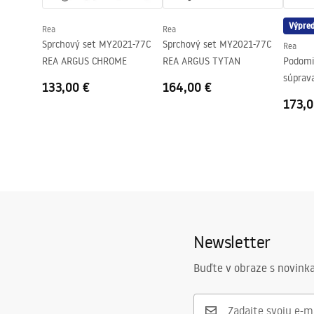
Záruka
24 mesiaco
Výpred
Rea
Rea
Poťah Easy Clean
Áno, na jed
Sprchový set MY2021-77C
Sprchový set MY2021-77C
Rea
REA ARGUS CHROME
REA ARGUS TYTAN
Podomi
súprav
133,00 €
164,00 €
BOX
173,0
Newsletter
Buďte v obraze s novinka