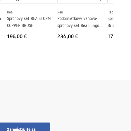
Rea
Rea
Rea
a
Sprchový set REA STORM
Podomietkový vaňovo-
Sprchový se
COPPER BRUSH
sprchový set Rea Lungo
Brush Gold
Titan + BOX
196,00 €
234,00 €
171,00 €
Zaregistrujte sa