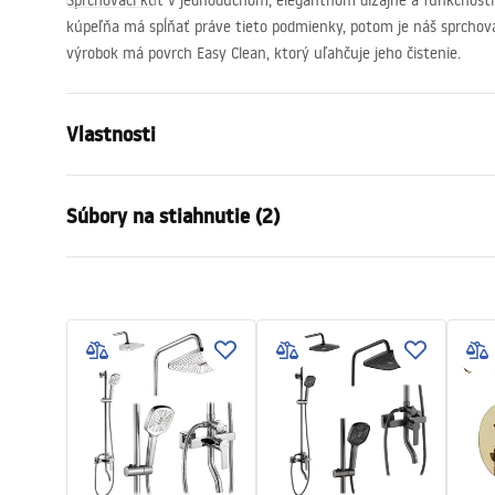
Sprchovací kút v jednoduchom, elegantnom dizajne a funkčnosti 
kúpeľňa má spĺňať práve tieto podmienky, potom je náš sprchov
výrobok má povrch Easy Clean, ktorý uľahčuje jeho čistenie.
Vlastnosti
Veľkosť (dvere x stena)
120 x 100
Súbory na stiahnutie (2)
Farba
Chróm
Typ kabíny
Roh
Warunki bezpieczeństwa
Instr
Farba skla
Transpare
WARUNKI BEZPIECZENSTWA
Instru
Spôsob otvárania
Naklápateľ
KABINY DRZWI PARAWANY.pdf
Atlas.
Séria
Atlas
zhromaždenie
Na detskom
Výška
2000
mm
Smer kabíny
Ľavá alebo 