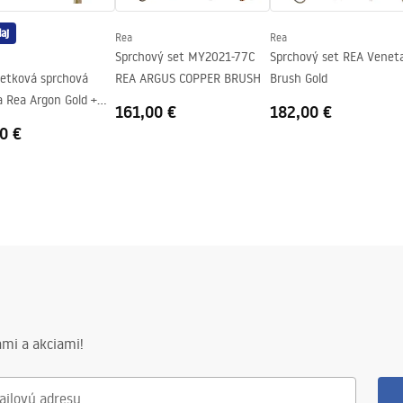
v
aj
Rea
Rea
nej strane pohára
Sprchový set MY2021-77C
Sprchový set REA Venet
etková sprchová
REA ARGUS COPPER BRUSH
Brush Gold
a Rea Argon Gold +
161,00 €
182,00 €
0 €
mi a akciami!