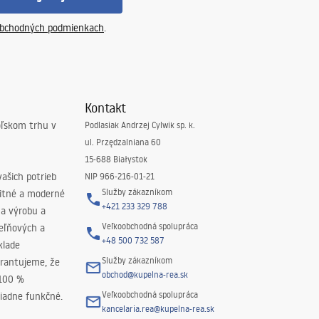
bchodných podmienkach
.
Kontakt
oľskom trhu v
Podlasiak Andrzej Cylwik sp. k.
ul. Przędzalniana 60
15-688 Białystok
ašich potrieb
NIP 966-216-01-21
Služby zákazníkom
litné a moderné
+421 233 329 788
na výrobu a
Veľkoobchodná spolupráca
peľňových a
+48 500 732 587
klade
Služby zákazníkom
rantujeme, že
obchod@kupelna-rea.sk
 100 %
Veľkoobchodná spolupráca
iadne funkčné.
kancelaria.rea@kupelna-rea.sk