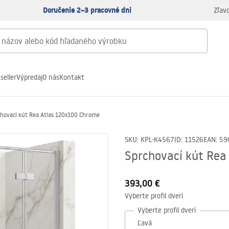
Doručenie 2–3 pracovné dni
Zľav
seller
Výpredaj
O nás
Kontakt
chovací kút Rea Atlas 120x100 Chrome
SKU
:
KPL-K4567
ID
:
11526
EAN
:
59
Sprchovací kút Rea
393,00 €
Vyberte profil dverí
Vyberte profil dverí