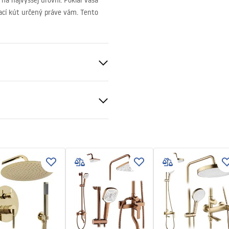
na najvyššej úrovni. Pokiaľ vaša
ací kút určený práve vám. Tento
ukcja montażu
nt 6mm
kcja montażu kabiny
né
pdf
 bazéne resp
pravá