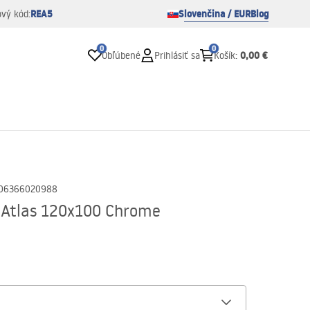
REA5
Slovenčina / EUR
Blog
ový kód:
0
0
0,00 €
Obľúbené
Prihlásiť sa
Košík
:
06366020988
 Atlas 120x100 Chrome