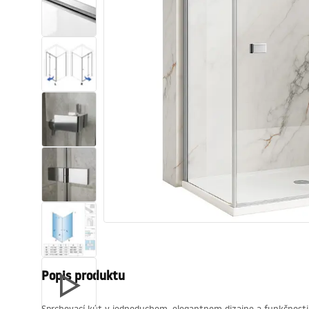
Sanitárna keramika
Umývadlá
Vaňa so zástenou
Batérie
Sprchy
Kuchyňa
Kúpeľňové doplnky a nábytok
Popis produktu