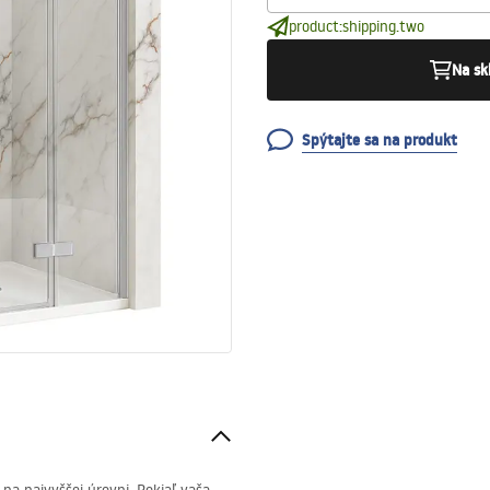
product:shipping.two
Na sk
Spýtajte sa na produkt