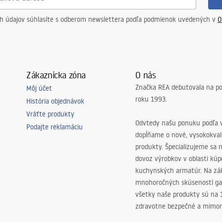
ch údajov súhlasíte s odberom newslettera podľa podmienok uvedených v
O
Zákaznícka zóna
O nás
Značka REA debutovala na p
Môj účet
roku 1993.
História objednávok
Vráťte produkty
Odvtedy našu ponuku podľa v
Podajte reklamáciu
dopĺňame o nové, vysokokva
produkty. Špecializujeme sa 
dovoz výrobkov v oblasti kú
kuchynských armatúr. Na zá
mnohoročných skúseností ga
všetky naše produkty sú na
zdravotne bezpečné a mimor