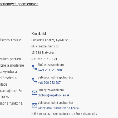
bchodných podmienkach
.
Kontakt
oľskom trhu v
Podlasiak Andrzej Cylwik sp. k.
ul. Przędzalniana 60
15-688 Białystok
ašich potrieb
NIP 966-216-01-21
Služby zákazníkom
litné a moderné
+421 233 329 788
na výrobu a
Veľkoobchodná spolupráca
peľňových a
+48 500 732 587
klade
Služby zákazníkom
rantujeme, že
obchod@kupelna-rea.sk
 100 %
Veľkoobchodná spolupráca
iadne funkčné.
kancelaria.rea@kupelna-rea.sk
Náš tím zákazníckej podpory je vám k dispozícii v