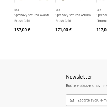
Záruka
24 mesiaco
Rea
Rea
Rea
Poťah Easy Clean
Áno, na jed
Sprchový set Rea Avanti
Sprchový set Rea Atrium
Sprcho
Brush Gold
Brush Gold
Chrom
157,00 €
171,00 €
117,0
Newsletter
Buďte v obraze s novinka