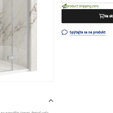
product:shipping.zero
Na sk
Spýtajte sa na produkt