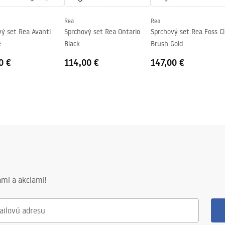
v
Rea
Rea
nej strane pohára
vý set Rea Avanti
Sprchový set Rea Ontario
Sprchový set Rea Foss Cl
e
Black
Brush Gold
0 €
114,00 €
147,00 €
mi a akciami!