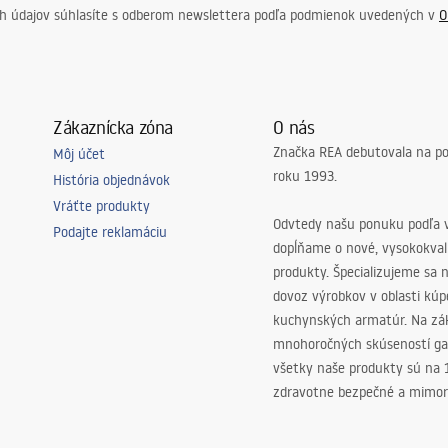
ch údajov súhlasíte s odberom newslettera podľa podmienok uvedených v
O
Zákaznícka zóna
O nás
Značka REA debutovala na p
Môj účet
roku 1993.
História objednávok
Vráťte produkty
Odvtedy našu ponuku podľa v
Podajte reklamáciu
dopĺňame o nové, vysokokva
produkty. Špecializujeme sa 
dovoz výrobkov v oblasti kú
kuchynských armatúr. Na zá
mnohoročných skúseností ga
všetky naše produkty sú na
zdravotne bezpečné a mimor