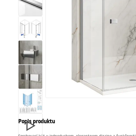
Sanitárna keramika
Umývadlá
Vaňa so zástenou
Batérie
Sprchy
Kuchyňa
Kúpeľňové doplnky a nábytok
Popis produktu