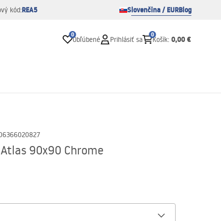
REA5
Slovenčina / EUR
Blog
ový kód:
0
0
0,00 €
Obľúbené
Prihlásiť sa
Košík
:
06366020827
 Atlas 90x90 Chrome