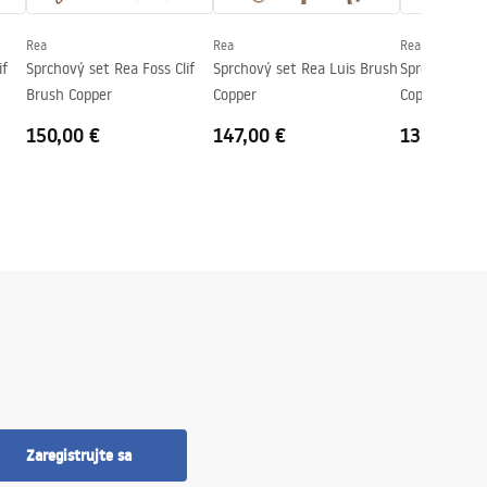
Rea
Rea
Rea
if
Sprchový set Rea Foss Clif
Sprchový set Rea Luis Brush
Sprchový set
Brush Copper
Copper
Copper
150,00 €
147,00 €
138,00 €
Zaregistrujte sa