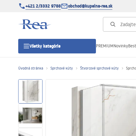
+421 2/3332 9788
obchod@kupelna-rea.sk
PREMIUM
Novinky
Best
Všetky kategórie
Úvodná stránka
Sprchové kúty
Štvorcové sprchové kúty
Sprch
Sprchové kúty
Sprchové dvere
Sprchové vaničky
Sprchové žľaby