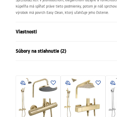
Sprchovací kút v jednoduchom, elegantnom dizajne a funkčnosti 
kúpeľňa má spĺňať práve tieto podmienky, potom je náš sprchov
výrobok má povrch Easy Clean, ktorý uľahčuje jeho čistenie.
Vlastnosti
Veľkosť (dvere x stena)
90 x 90
Súbory na stiahnutie (2)
Farba
Chróm
Typ kabíny
Roh
Warunki bezpieczeństwa
Instr
Farba skla
Transpare
WARUNKI BEZPIECZENSTWA
Instru
Spôsob otvárania
Naklápateľ
KABINY DRZWI PARAWANY.pdf
Atlas.
Séria
Atlas
zhromaždenie
Na detskom
Výška
2000
mm
Smer kabíny
Ľavá alebo 