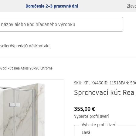
Doručenie 2–3 pracovné dni
Zľav
seller
Výpredaj
O nás
Kontakt
ovací kút Rea Atlas 90x90 Chrome
SKU
:
KPL-K4460
ID
:
11518
EAN
:
59
Sprchovací kút Rea
355,00 €
Vyberte profil dverí
Vyberte profil dverí