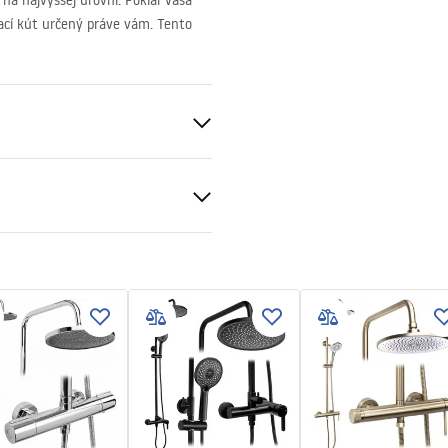
na najvyššej úrovni. Pokiaľ vaša
ací kút určený práve vám. Tento
ukcja montażu
nt 6mm
kcja montażu kabiny
né
pdf
 bazéne resp
pravá