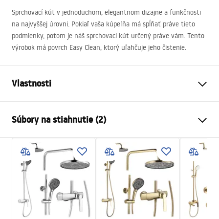
Sprchovací kút v jednoduchom, elegantnom dizajne a funkčnosti
na najvyššej úrovni. Pokiaľ vaša kúpeľňa má spĺňať práve tieto
podmienky, potom je náš sprchovací kút určený práve vám. Tento
výrobok má povrch Easy Clean, ktorý uľahčuje jeho čistenie.
Vlastnosti
Veľkosť (dvere x stena)
120 x 90
Súbory na stiahnutie (2)
Farba
Brúsené zlato
Typ kabíny
Nástenný
Warunki bezpieczeństwa
Farba skla
Transparent 6mm
WARUNKI BEZPIECZENSTWA KABINY DRZWI
Spôsob otvárania
Naklápateľné
PARAWANY.pdf
Séria
Atlas
zhromaždenie
Na detskom bazéne resp
Manual
Výška
2000
mm