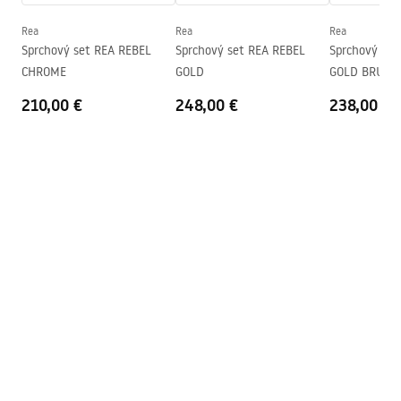
Instrukcja_monta__u_kabiny_przy__ciennej_Atlas.pdf
Smer kabíny
Ľavá alebo pravá
Rea
Rea
Rea
Sprchový set REA REBEL
Sprchový set REA REBEL
Sprchový se
Záruka
24 mesiacov
CHROME
GOLD
GOLD BRUSH
Poťah Easy Clean
Áno, na jednej strane pohára
210,00 €
248,00 €
238,00 €