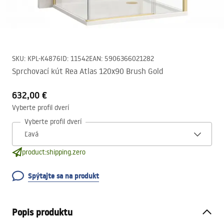
SKU
:
KPL-K4876
ID
:
11542
EAN
:
5906366021282
Sprchovací kút Rea Atlas 120x90 Brush Gold
632,00 €
Vyberte profil dverí
Vyberte profil dverí
product:shipping.zero
Spýtajte sa na produkt
Popis produktu