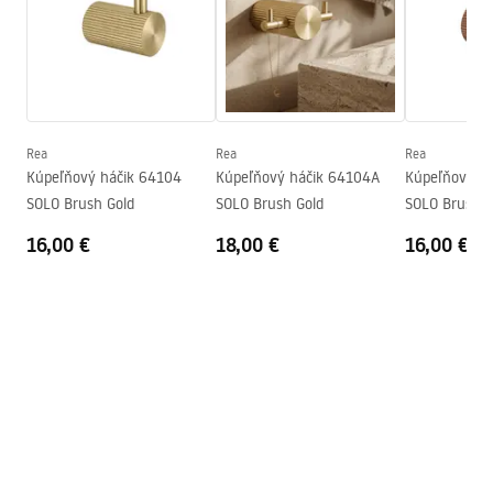
Výška
30
mm
Hĺbka
52
mm
Bezpečnostné informácie
Séria
Solo
Safety_Information_Accessories.pdf
Záruka
24 mesiacov
Rea
Rea
Rea
Kúpeľňový háčik 64104
Kúpeľňový háčik 64104A
Kúpeľňový h
SOLO Brush Gold
SOLO Brush Gold
SOLO Brush C
16,00 €
18,00 €
16,00 €