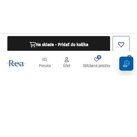
Na sklade - Pridať do košíka
0
0
Ponuka
Účet
Obľúbené položky
Košík
Newsletter
Buďte v obraze s novinkami a akciami!