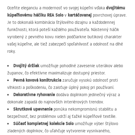
dvojitému
Oceňte eleganciu a modernosť vo svojej kúpeľni vďaka
kúpeľňovému háčiku
REA
Solo
kartáčovanej
v
povrchovej úprave.
Je to dokonalá kombinácia štýlového dizajnu a každodennej
funkčnosti, ktorá poteší každého používateľa. Nástenný háčik
vyrobený z pevného kovu nielen podčiarkne butikový charakter
vašej kúpeľne, ale tiež zabezpečí spoľahlivosť a odolnosť na dlhé
roky.
Dvojitý držiak
umožňuje pohodlné zavesenie uterákov alebo
županov, čo efektívne maximalizuje dostupný priestor.
Pevná kovová konštrukcia
zaručuje vysokú odolnosť proti
vlhkosti a poškodeniu, čo zaisťuje úplný pokoj pri používaní.
Dekoratívne ryhovanie
dodáva doplnkom jedinečný výraz a
dokonale zapadá do najnovších interiérových trendov.
Skrutkové upevnenie
ponúka nekompromisnú stabilitu a
bezpečnosť, bez problémov udrží aj ťažké kúpeľňové textílie.
Súčasť kompletnej kolekcie Solo
umožňuje výber štýlovo
zladených doplnkov, čo uľahčuje vytvorenie vysnívaného,