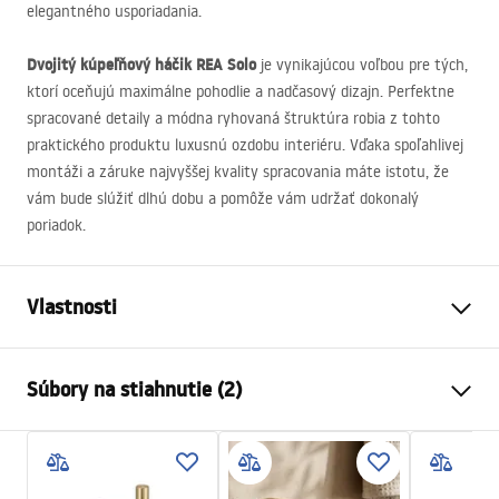
elegantného usporiadania.
Dvojitý kúpeľňový háčik
REA
Solo
je vynikajúcou voľbou pre tých,
ktorí oceňujú maximálne pohodlie a nadčasový dizajn. Perfektne
spracované detaily a módna ryhovaná štruktúra robia z tohto
praktického produktu luxusnú ozdobu interiéru. Vďaka spoľahlivej
montáži a záruke najvyššej kvality spracovania máte istotu, že
vám bude slúžiť dlhú dobu a pomôže vám udržať dokonalý
poriadok.
Vlastnosti
Farba
Kartáčované zlato
Súbory na stiahnutie (2)
Materiál
Kov
Spôsob montáže
Skrutkovací
Záručné podmienky
Šírka
72
mm
Warranty_Terms_and_Conditions_Accessories_-_24.pdf