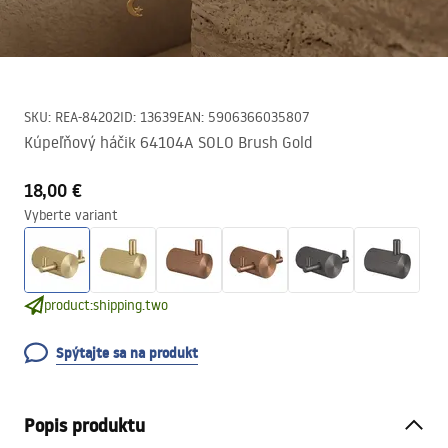
SKU
:
REA-84202
ID
:
13639
EAN
:
5906366035807
Kúpeľňový háčik 64104A SOLO Brush Gold
18,00 €
Vyberte variant
product:shipping.two
Spýtajte sa na produkt
Popis produktu