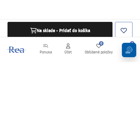
Na sklade - Pridať do košíka
0
0
Ponuka
Účet
Obľúbené položky
Košík
Newsletter
Buďte v obraze s novinkami a akciami!
Zaregistrujte sa