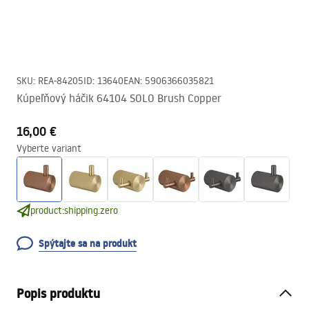
SKU
:
REA-84205
ID
:
13640
EAN
:
5906366035821
Kúpeľňový háčik 64104 SOLO Brush Copper
16,00 €
Vyberte variant
product:shipping.zero
Spýtajte sa na produkt
Popis produktu