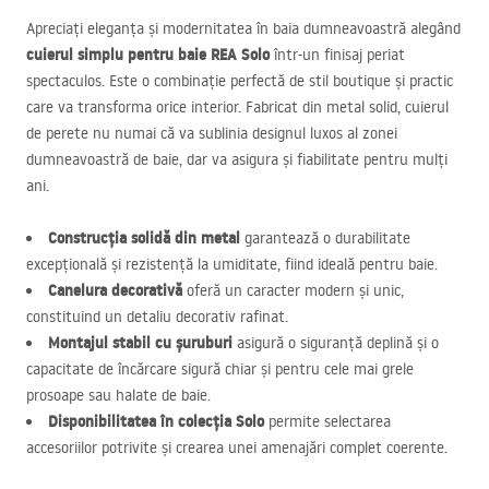
Apreciați eleganța și modernitatea în baia dumneavoastră alegând
cuierul simplu pentru baie
REA
Solo
într-un finisaj periat
spectaculos. Este o combinație perfectă de stil boutique și practic
care va transforma orice interior. Fabricat din metal solid, cuierul
de perete nu numai că va sublinia designul luxos al zonei
dumneavoastră de baie, dar va asigura și fiabilitate pentru mulți
ani.
Construcția solidă din metal
garantează o durabilitate
excepțională și rezistență la umiditate, fiind ideală pentru baie.
Canelura decorativă
oferă un caracter modern și unic,
constituind un detaliu decorativ rafinat.
Montajul stabil cu șuruburi
asigură o siguranță deplină și o
capacitate de încărcare sigură chiar și pentru cele mai grele
prosoape sau halate de baie.
Disponibilitatea în colecția Solo
permite selectarea
accesoriilor potrivite și crearea unei amenajări complet coerente.