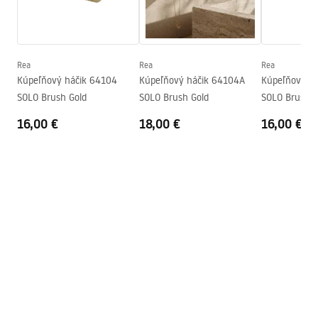
Bezpečnostné informácie
Séria
Solo
Safety_Information_Accessories.pdf
Záruka
24 mesiacov
Rea
Rea
Rea
Kúpeľňový háčik 64104
Kúpeľňový háčik 64104A
Kúpeľňový h
SOLO Brush Gold
SOLO Brush Gold
SOLO Brush C
16,00 €
18,00 €
16,00 €