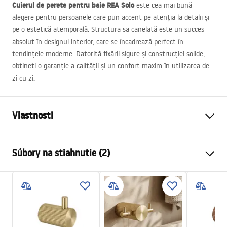
Cuierul de perete pentru baie
REA
Solo
este cea mai bună
alegere pentru persoanele care pun accent pe atenția la detalii și
pe o estetică atemporală. Structura sa canelată este un succes
absolut în designul interior, care se încadrează perfect în
tendințele moderne. Datorită fixării sigure și construcției solide,
obțineți o garanție a calității și un confort maxim în utilizarea de
zi cu zi.
Vlastnosti
Farba
Kartáčovaná meď
Súbory na stiahnutie (2)
Materiál
Kov
Spôsob montáže
Skrutkovací
Záručné podmienky
Šírka
30
mm
Warranty_Terms_and_Conditions_Accessories_-_24.pdf
Výška
45
mm
Hĺbka
52
mm