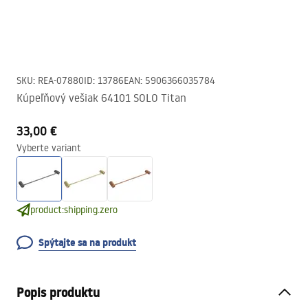
SKU
:
REA-07880
ID
:
13786
EAN
:
5906366035784
Kúpeľňový vešiak 64101 SOLO Titan
33,00 €
Vyberte variant
product:shipping.zero
Spýtajte sa na produkt
Popis produktu