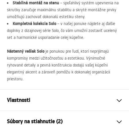
Stabilná montáž na stenu
– spoľahlivý systém upevnenia na
skrutky zaručuje maximálnu stabilitu a skryté montážne prvky
umožňujú zachovať dokonalú estetiku steny.
Kompletná kolekcia Solo
– v našej ponuke nájdete aj ďalšie
doplnky z dizajnovej série Solo, čo vám umožní zostaviť ucelený
set a harmonické usporiadanie celej kúpeľne.
Nástenný vešiak Solo
je ponukou pre ľudí, ktorí neprijímajú
kompromisy medzi užitočnosťou a estetikou. Výnimočné
ryhované detaily a pevná konštrukcia dodajú vašej kúpeľni
elegantný akcent a zároveň pomôžu k dokonalej organizácii
priestoru.
Vlastnosti
Farba
Titán
Súbory na stiahnutie (2)
Materiál
Kov