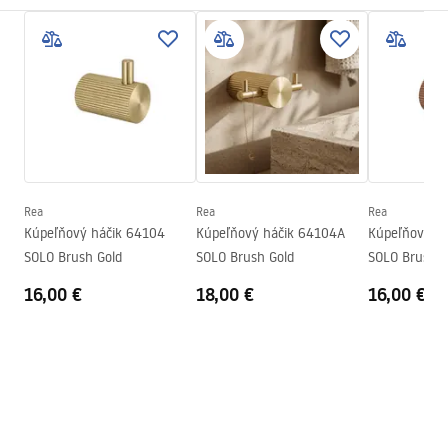
Spôsob montáže
Skrutkovací
Záručné podmienky
Šírka
600
mm
Warranty_Terms_and_Conditions_Accessories_-_24.pdf
Výška
65
mm
Séria
Solo
Bezpečnostné informácie
Záruka
24 mesiacov
Safety_Information_Accessories.pdf
Rea
Rea
Rea
Kúpeľňový háčik 64104
Kúpeľňový háčik 64104A
Kúpeľňový h
SOLO Brush Gold
SOLO Brush Gold
SOLO Brush C
16,00 €
18,00 €
16,00 €