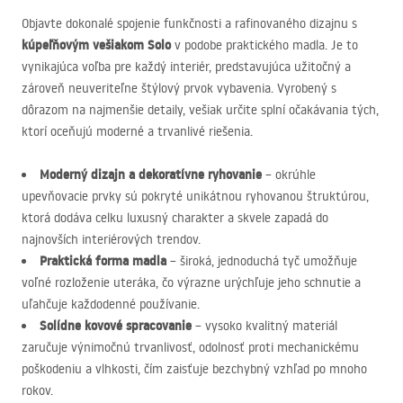
Objavte dokonalé spojenie funkčnosti a rafinovaného dizajnu s
kúpeľňovým vešiakom Solo
v podobe praktického madla. Je to
vynikajúca voľba pre každý interiér, predstavujúca užitočný a
zároveň neuveriteľne štýlový prvok vybavenia. Vyrobený s
dôrazom na najmenšie detaily, vešiak určite splní očakávania tých,
ktorí oceňujú moderné a trvanlivé riešenia.
Moderný dizajn a dekoratívne ryhovanie
– okrúhle
upevňovacie prvky sú pokryté unikátnou ryhovanou štruktúrou,
ktorá dodáva celku luxusný charakter a skvele zapadá do
najnovších interiérových trendov.
Praktická forma madla
– široká, jednoduchá tyč umožňuje
voľné rozloženie uteráka, čo výrazne urýchľuje jeho schnutie a
uľahčuje každodenné používanie.
Solídne kovové spracovanie
– vysoko kvalitný materiál
zaručuje výnimočnú trvanlivosť, odolnosť proti mechanickému
poškodeniu a vlhkosti, čím zaisťuje bezchybný vzhľad po mnoho
rokov.