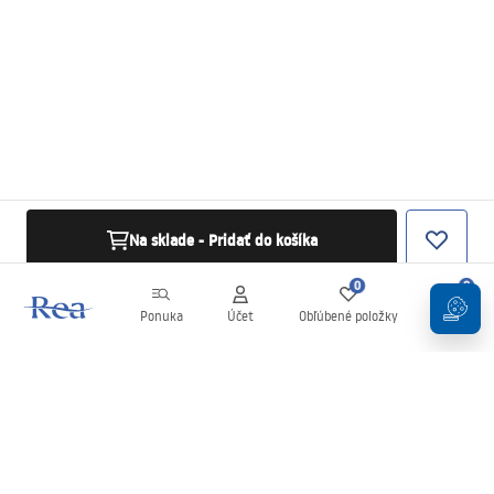
Na sklade - Pridať do košíka
0
0
Ponuka
Účet
Obľúbené položky
Košík
Newsletter
Buďte v obraze s novinkami a akciami!