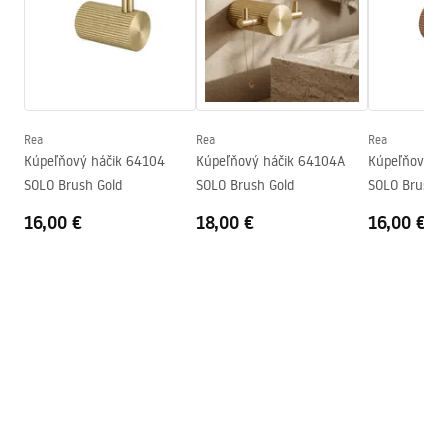
Výška
30
mm
Hĺbka
52
mm
Bezpečnostné informácie
Séria
Solo
Safety_Information_Accessories.pdf
Záruka
24 mesiacov
Rea
Rea
Rea
Kúpeľňový háčik 64104
Kúpeľňový háčik 64104A
Kúpeľňový h
SOLO Brush Gold
SOLO Brush Gold
SOLO Brush C
16,00 €
18,00 €
16,00 €