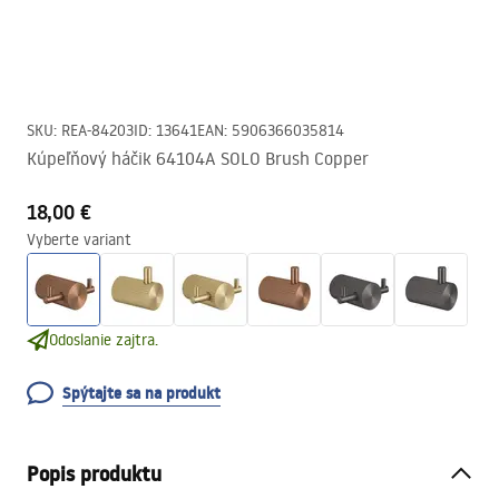
SKU
:
REA-84203
ID
:
13641
EAN
:
5906366035814
Kúpeľňový háčik 64104A SOLO Brush Copper
18,00 €
Vyberte variant
Odoslanie zajtra.
Spýtajte sa na produkt
Popis produktu