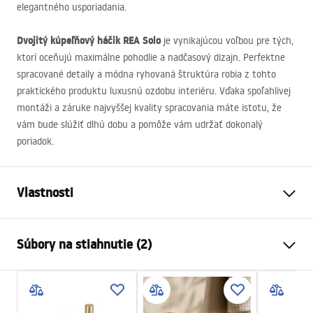
elegantného usporiadania.
Dvojitý kúpeľňový háčik
REA
Solo
je vynikajúcou voľbou pre tých,
ktorí oceňujú maximálne pohodlie a nadčasový dizajn. Perfektne
spracované detaily a módna ryhovaná štruktúra robia z tohto
praktického produktu luxusnú ozdobu interiéru. Vďaka spoľahlivej
montáži a záruke najvyššej kvality spracovania máte istotu, že
vám bude slúžiť dlhú dobu a pomôže vám udržať dokonalý
poriadok.
Vlastnosti
Farba
Kartáčovaná meď
Súbory na stiahnutie (2)
Materiál
Kov
Spôsob montáže
Skrutkovací
Záručné podmienky
Šírka
72
mm
Warranty_Terms_and_Conditions_Accessories_-_24.pdf