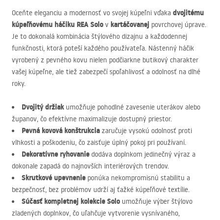
dvojitému
Oceňte eleganciu a modernosť vo svojej kúpeľni vďaka
kúpeľňovému háčiku
REA
Solo
kartáčovanej
v
povrchovej úprave.
Je to dokonalá kombinácia štýlového dizajnu a každodennej
funkčnosti, ktorá poteší každého používateľa. Nástenný háčik
vyrobený z pevného kovu nielen podčiarkne butikový charakter
vašej kúpeľne, ale tiež zabezpečí spoľahlivosť a odolnosť na dlhé
roky.
Dvojitý držiak
umožňuje pohodlné zavesenie uterákov alebo
županov, čo efektívne maximalizuje dostupný priestor.
Pevná kovová konštrukcia
zaručuje vysokú odolnosť proti
vlhkosti a poškodeniu, čo zaisťuje úplný pokoj pri používaní.
Dekoratívne ryhovanie
dodáva doplnkom jedinečný výraz a
dokonale zapadá do najnovších interiérových trendov.
Skrutkové upevnenie
ponúka nekompromisnú stabilitu a
bezpečnosť, bez problémov udrží aj ťažké kúpeľňové textílie.
Súčasť kompletnej kolekcie Solo
umožňuje výber štýlovo
zladených doplnkov, čo uľahčuje vytvorenie vysnívaného,