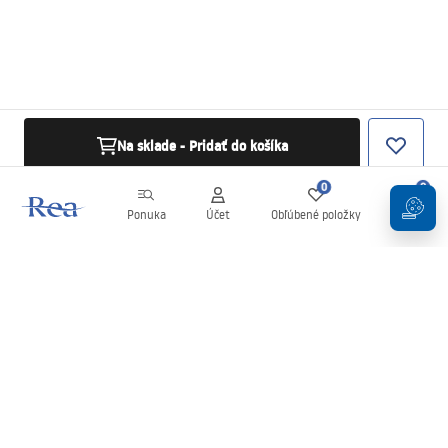
Na sklade - Pridať do košíka
0
0
Ponuka
Účet
Obľúbené položky
Košík
Newsletter
Buďte v obraze s novinkami a akciami!